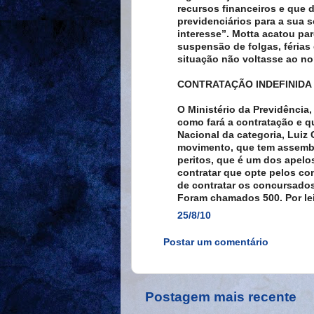
recursos financeiros e que
previdenciários para a sua 
interesse”. Motta acatou pa
suspensão de folgas, férias
situação não voltasse ao no
CONTRATAÇÃO INDEFINIDA
O Ministério da Previdência,
como fará a contratação e 
Nacional da categoria, Luiz 
movimento, que tem assembl
peritos, que é um dos apelos
contratar que opte pelos con
de contratar os concursado
Foram chamados 500. Por le
25/8/10
Postar um comentário
Postagem mais recente