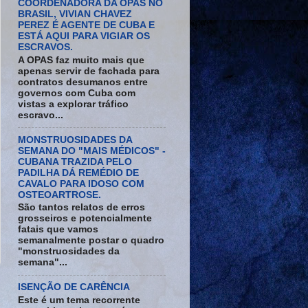
COORDENADORA DA OPAS NO
BRASIL, VIVIAN CHAVEZ
PEREZ É AGENTE DE CUBA E
ESTÁ AQUI PARA VIGIAR OS
ESCRAVOS.
A OPAS faz muito mais que
apenas servir de fachada para
contratos desumanos entre
governos com Cuba com
vistas a explorar tráfico
escravo...
MONSTRUOSIDADES DA
SEMANA DO "MAIS MÉDICOS" -
CUBANA TRAZIDA PELO
PADILHA DÁ REMÉDIO DE
CAVALO PARA IDOSO COM
OSTEOARTROSE.
São tantos relatos de erros
grosseiros e potencialmente
fatais que vamos
semanalmente postar o quadro
"monstruosidades da
semana"...
ISENÇÃO DE CARÊNCIA
Este é um tema recorrente