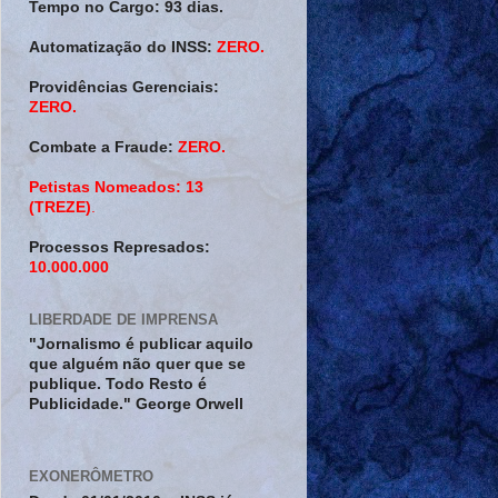
Tempo no Cargo:
93 dias.
Automatização do INSS:
ZERO.
Providências Gerenciais:
ZERO.
Combate a Fraude:
ZERO.
Petistas Nomeados:
13
(TREZE)
.
Processos Represados:
10.000.000
LIBERDADE DE IMPRENSA
"Jornalismo é publicar aquilo
que alguém não quer que se
publique. Todo Resto é
Publicidade." George Orwell
EXONERÔMETRO