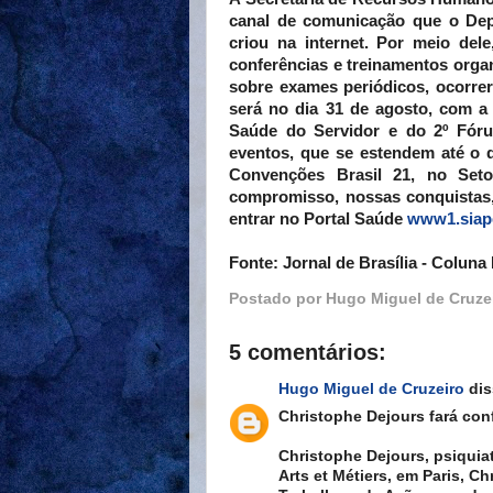
canal de comunicação que o Dep
criou na internet. Por meio del
conferências e treinamentos orga
sobre exames periódicos, ocorrer
será no dia 31 de agosto, com a
Saúde do Servidor e do 2º Fóru
eventos, que se estendem até o 
Convenções Brasil 21, no Set
compromisso, nossas conquistas,
entrar no Portal Saúde
www1.siape
Fonte: Jornal de Brasília - Coluna
Postado por
Hugo Miguel de Cruze
5 comentários:
Hugo Miguel de Cruzeiro
dis
Christophe Dejours fará conf
Christophe Dejours, psiquiat
Arts et Métiers, em Paris, C