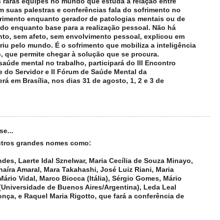
 raras equipes no mundo que estuda a relação entre
m suas palestras e conferências fala do sofrimento no
frimento enquanto gerador de patologias mentais ou de
do enquanto base para a realização pessoal. Não há
nto, sem afeto, sem envolvimento pessoal, explicou em
riu pelo mundo. É o sofrimento que mobiliza a inteligência
o, que permite chegar à solução que se procura.
aúde mental no trabalho, participará do III Encontro
 do Servidor e II Fórum de Saúde Mental da
á em Brasília, nos dias 31 de agosto, 1, 2 e 3 de
se...
outros grandes nomes como:
des, Laerte Idal Sznelwar, Maria Cecília de Souza Minayo,
naíra Amaral, Mara Takahashi, José Luiz Riani, Maria
Mário Vidal, Marco Biocca (Itália), Sérgio Gomes, Mário
 (Universidade de Buenos Aires/Argentina), Leda Leal
onça, e Raquel Maria Rigotto, que fará a conferência de