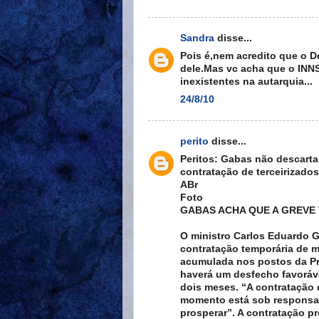
Sandra
disse...
Pois é,nem acredito que o De
dele.Mas vc acha que o INN
inexistentes na autarquia...
24/8/10
perito
disse...
Peritos: Gabas não descarta
contratação de terceirizados
ABr
Foto
GABAS ACHA QUE A GREVE
O ministro Carlos Eduardo G
contratação temporária de m
acumulada nos postos da Pre
haverá um desfecho favoráv
dois meses. “A contratação 
momento está sob responsab
prosperar”. A contratação pr