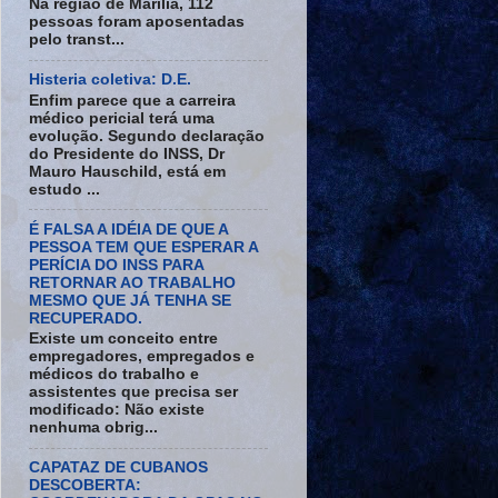
Na região de Marília, 112
pessoas foram aposentadas
pelo transt...
Histeria coletiva: D.E.
Enfim parece que a carreira
médico pericial terá uma
evolução. Segundo declaração
do Presidente do INSS, Dr
Mauro Hauschild, está em
estudo ...
É FALSA A IDÉIA DE QUE A
PESSOA TEM QUE ESPERAR A
PERÍCIA DO INSS PARA
RETORNAR AO TRABALHO
MESMO QUE JÁ TENHA SE
RECUPERADO.
Existe um conceito entre
empregadores, empregados e
médicos do trabalho e
assistentes que precisa ser
modificado: Não existe
nenhuma obrig...
CAPATAZ DE CUBANOS
DESCOBERTA: