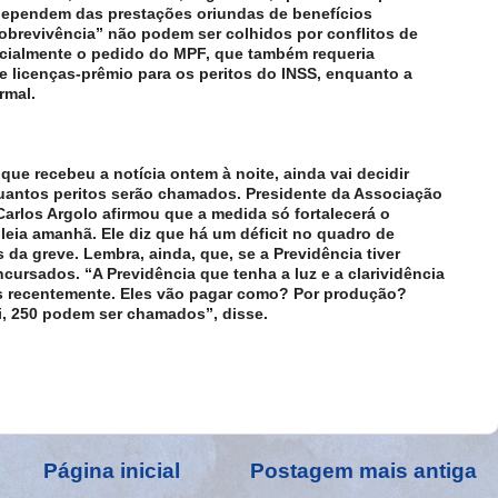
 dependem das prestações oriundas de benefícios
sobrevivência” não podem ser colhidos por conflitos de
rcialmente o pedido do MPF, que também requeria
 e licenças-prêmio para os peritos do INSS, enquanto a
rmal.
 que recebeu a notícia ontem à noite, ainda vai decidir
quantos peritos serão chamados. Presidente da Associação
Carlos Argolo afirmou que a medida só fortalecerá o
eia amanhã. Ele diz que há um déficit no quadro de
 da greve. Lembra, ainda, que, se a Previdência tiver
cursados. “A Previdência que tenha a luz e a clarividência
s recentemente. Eles vão pagar como? Por produção?
i, 250 podem ser chamados”, disse.
Página inicial
Postagem mais antiga