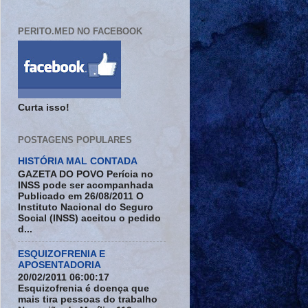
PERITO.MED NO FACEBOOK
Curta isso!
POSTAGENS POPULARES
HISTÓRIA MAL CONTADA
GAZETA DO POVO Perícia no
INSS pode ser acompanhada
Publicado em 26/08/2011 O
Instituto Nacional do Seguro
Social (INSS) aceitou o pedido
d...
ESQUIZOFRENIA E
APOSENTADORIA
20/02/2011 06:00:17
Esquizofrenia é doença que
mais tira pessoas do trabalho