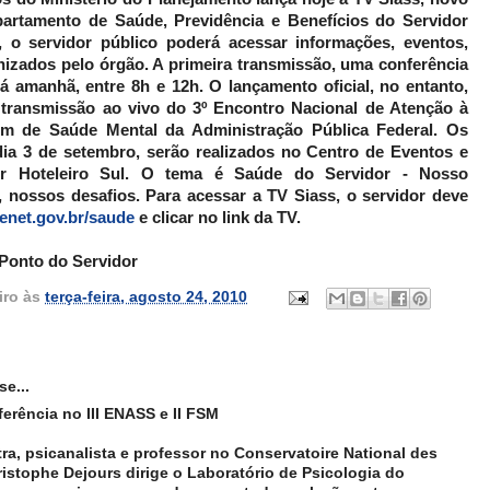
artamento de Saúde, Previdência e Benefícios do Servidor
e, o servidor público poderá acessar informações, eventos,
nizados pelo órgão. A primeira transmissão, uma conferência
á amanhã, entre 8h e 12h. O lançamento oficial, no entanto,
 transmissão ao vivo do 3º Encontro Nacional de Atenção à
m de Saúde Mental da Administração Pública Federal. Os
dia 3 de setembro, serão realizados no Centro de Eventos e
or Hoteleiro Sul. O tema é Saúde do Servidor - Nosso
 nossos desafios. Para acessar a TV Siass, o servidor deve
net.gov.br/saude
e clicar no link da TV.
 Ponto do Servidor
iro
às
terça-feira, agosto 24, 2010
se...
erência no III ENASS e II FSM
ra, psicanalista e professor no Conservatoire National des
hristophe Dejours dirige o Laboratório de Psicologia do