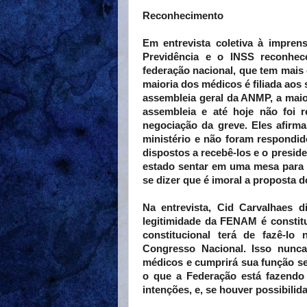
Reconhecimento
Em entrevista coletiva à impren
Previdência e o INSS reconhe
federação nacional, que tem mais d
maioria dos médicos é filiada aos
assembleia geral da ANMP, a maior
assembleia e até hoje não foi 
negociação da greve. Eles afirm
ministério e não foram respondi
dispostos a recebê-los e o presid
estado sentar em uma mesa para 
se dizer que é imoral a proposta 
Na entrevista, Cid Carvalhaes 
legitimidade da FENAM é constitu
constitucional terá de fazê-l
Congresso Nacional. Isso nunc
médicos e cumprirá sua função sem
o que a Federação está fazendo 
intenções, e, se houver possibilid