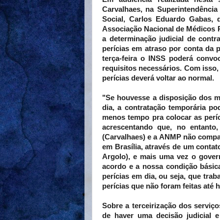
Carvalhaes, na Superintendência
Social, Carlos Eduardo Gabas, d
Associação Nacional de Médicos Pe
a determinação judicial de contra
perícias em atraso por conta da p
terça-feira o INSS poderá convo
requisitos necessários. Com isso,
perícias deverá voltar ao normal.
"Se houvesse a disposição dos mé
dia, a contratação temporária po
menos tempo pra colocar as períc
acrescentando que, no entanto
(Carvalhaes) e a ANMP não compar
em Brasília, através de um contat
Argolo), e mais uma vez o gover
acordo e a nossa condição básic
perícias em dia, ou seja, que tra
perícias que não foram feitas até h
Sobre a terceirização dos serviç
de haver uma decisão judicial 