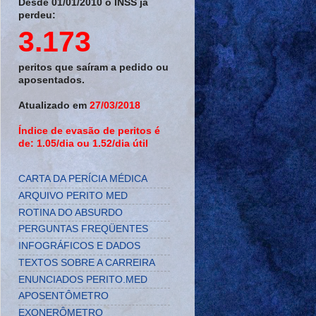
Desde 01/01/2010 o INSS já
perdeu:
3.173
peritos que saíram a pedido ou
aposentados.
Atualizado em
27/03/2018
Índice de evasão de peritos é
de: 1.05/dia ou 1.52/dia útil
CARTA DA PERÍCIA MÉDICA
ARQUIVO PERITO MED
ROTINA DO ABSURDO
PERGUNTAS FREQÜENTES
INFOGRÁFICOS E DADOS
TEXTOS SOBRE A CARREIRA
ENUNCIADOS PERITO.MED
APOSENTÔMETRO
EXONERÔMETRO