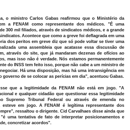
sa, o ministro Carlos Gabas reafirmou que o Ministério da
cem a FENAM como representante dos médicos. "É uma
e 300 mil filiados, através de sindicatos médicos, e a grande
 sindicatos. Acontece que como a greve foi deflagrada em uma
ia dos peritos em greve diz que só pode voltar se tiver uma
realizada uma assembleia que acatasse essa discussão de
am, através do site, que já mandaram dezenas de ofícios ao
dos, mas isso não é verdade. Nós estamos permanentemente
ente do INSS tem feito isso, porque não cabe a um ministro de
negociar. Há uma disposição, mas há uma intransigência em
do governo de se colocar as perícias em dia", acentuou Gabas.
disse que a legitimidade da FENAM não está em jogo. "A
cional e qualquer cidadão que questionar essa legitimidade
o no Supremo Tribunal Federal ou através de emenda no
a esteve em jogo. A FENAM é legítima representante dos
pre", ressaltou o dirigente. Cid Carvalhaes disse ainda que
"é uma tentativa de fato de interpretar posicionamentos e
ade, concretizar acordos".