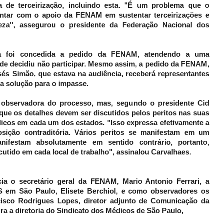
de terceirização, incluindo esta. "É um problema que o
ontar com o apoio da FENAM em sustentar terceirizações e
reza", assegurou o presidente da Federação Nacional dos
ira foi concedida a pedido da FENAM, atendendo a uma
ade decidiu não participar. Mesmo assim, a pedido da FENAM,
sés Simão, que estava na audiência, receberá representantes
a solução para o impasse.
bservadora do processo, mas, segundo o presidente Cid
que os detalhes devem ser discutidos pelos peritos nas suas
dicos em cada um dos estados. "Isso expressa efetivamente a
sição contraditória. Vários peritos se manifestam em um
nifestam absolutamente em sentido contrário, portanto,
utido em cada local de trabalho", assinalou Carvalhaes.
ia o secretário geral da FENAM, Mario Antonio Ferrari, a
S em São Paulo, Elisete Berchiol, e como observadores os
cisco Rodrigues Lopes, diretor adjunto de Comunicação da
a a diretoria do Sindicato dos Médicos de São Paulo,