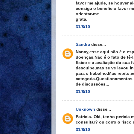
favor me ajude, se houver a
consiga o beneficio favor m
orientar-me.
grata,
31/8/10
Sandra
disse...
Nancy,esse aqui não é o esp
doenças.Não é o fato de tê-l
físico e a avaliação da sua
desculpe,mas se vc levou in
para o trabalho.Mas repito,
categoria.Questionamentos 
de discussões...
31/8/10
Unknown
disse...
Patrícia- Olá, tenho perícia
consultar? ou corro o risco
31/8/10