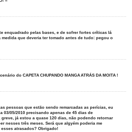
! =
 enquadrado pelas bases, e de sofrer fortes críticas lá
a medida que deveria ter tomado antes de tudo: pegou o
e o cenário do CAPETA CHUPANDO MANGA ATRÁS DA MOITA !
 as pessoas que estão sendo remarcadas as perícias, eu
ia 03/05/2010 precisando apenas de 45 dias de
 greve, já estou a quase 120 dias, não podendo retornar
ber nesses três meses. Será que algyém poderia me
r esses atrasados? Obrigado!