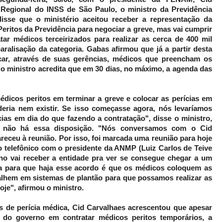
 Regional do INSS de São Paulo, o ministro da Previdência
isse que o ministério aceitou receber a representação da
ritos da Previdência para negociar a greve, mas vai cumprir
tar médicos terceirizados para realizar as cerca de 400 mil
aralisação da categoria. Gabas afirmou que já a partir desta
car, através de suas gerências, médicos que preencham os
 o ministro acredita que em 30 dias, no máximo, a agenda das
dicos peritos em terminar a greve e colocar as perícias em
deria nem existir. Se isso começasse agora, nós levaríamos
ias em dia do que fazendo a contratação", disse o ministro,
, não há essa disposição. "Nós conversamos com o Cid
eceu à reunião. Por isso, foi marcada uma reunião para hoje
o telefônico com o presidente da ANMP (Luiz Carlos de Teive
no vai receber a entidade pra ver se consegue chegar a um
a para que haja esse acordo é que os médicos coloquem as
balhem em sistemas de plantão para que possamos realizar as
oje", afirmou o ministro.
os de perícia médica, Cid Carvalhaes acrescentou que apesar
e do governo em contratar médicos peritos temporários, a