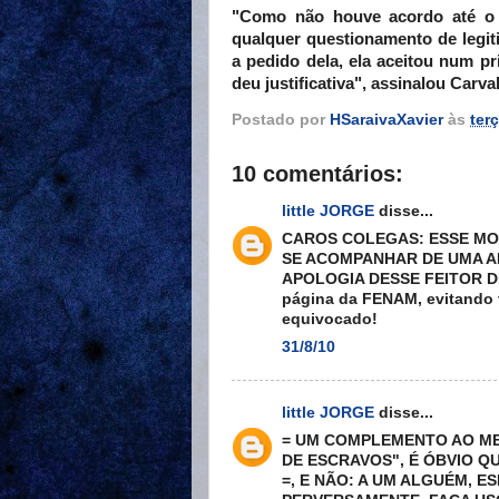
"Como não houve acordo até o 
qualquer questionamento de legi
a pedido dela, ela aceitou num
deu justificativa", assinalou Carva
Postado por
HSaraivaXavier
às
ter
10 comentários:
little JORGE
disse...
CAROS COLEGAS: ESSE MO
SE ACOMPANHAR DE UMA AN
APOLOGIA DESSE FEITOR DE
página da FENAM, evitando 
equivocado!
31/8/10
little JORGE
disse...
= UM COMPLEMENTO AO ME
DE ESCRAVOS", É ÓBVIO Q
=, E NÃO: A UM ALGUÉM, E