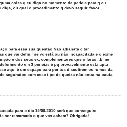
lguma coisa q eu diga no momento da pericia para q eu
e diga, ou qual o procedimento q devo seguir. favor
aço para essa sua questão.Não adianata citar
as que vai definir se vc está ou nào incapacitada.ë o exme
 função e dos seus ex. complementares que o farão...E me
deferimento em 3 perícias é pq provavelmente está apta
esse aqui é um espaço para peritos discutirem os rumos da
de segurados com esse tipo de queixa não entra na pauta
 marcada para o dia 15/09/2010 será que conseguirei
 de ser remarcada o que vcs acham? Obrigada!