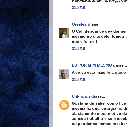
PERVERSAMENTE, FAÇA USO
31/8/10
Orestes
disse...
O Cid, depois de devidamente
mesmo no site dele, tomou 
noé e foi-se !
31/8/10
EU POR MIM MESMO
disse...
A coisa está mais feia qu
31/8/10
Unknown
disse...
Gostaria de saber como fica
mesma fiz uma cirurgia no d
afastamento e por motivo da
ao meu trabalho e sem rece
responder se iremos recebe