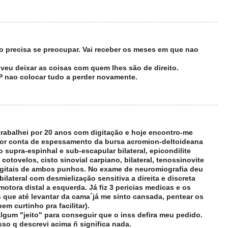
ao precisa se preocupar. Vai receber os meses em que nao
lveu deixar as coisas com quem lhes são de direito.
 nao colocar tudo a perder novamente.
 trabalhei por 20 anos com digitação e hoje encontro-me
or conta de espessamento da bursa acromion-deltoideana
do supra-espinhal e sub-escapular bilateral, epicondilite
cotovelos, cisto sinovial carpiano, bilateral, tenossinovite
digitais de ambos punhos. No exame de neuromiografia deu
ilateral com desmielização sensitiva a direita e discreta
motora distal a esquerda. Já fiz 3 pericias medicas e os
s que até levantar da cama´já me sinto cansada, pentear os
em curtinho pra facilitar).
algum "jeito" para conseguir que o inss defira meu pedido.
isso q descrevi acima ñ significa nada.