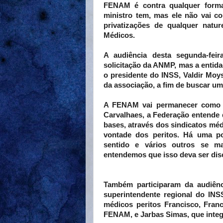
FENAM é contra qualquer forma 
ministro tem, mas ele não vai c
privatizações de qualquer natu
Médicos.
A audiência desta segunda-fe
solicitação da ANMP, mas a entid
o presidente do INSS, Valdir Moy
da associação, a fim de buscar um
A FENAM vai permanecer como o
Carvalhaes, a Federação entende 
bases, através dos sindicatos mé
vontade dos peritos. Há uma po
sentido e vários outros se ma
entendemos que isso deva ser disc
Também participaram da audiênc
superintendente regional do INS
médicos peritos Francisco, Fran
FENAM, e Jarbas Simas, que integr