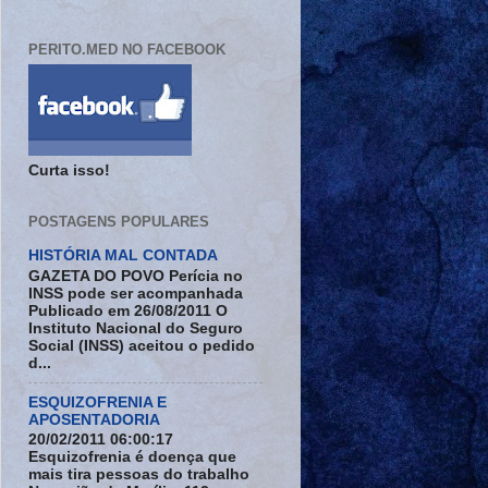
PERITO.MED NO FACEBOOK
Curta isso!
POSTAGENS POPULARES
HISTÓRIA MAL CONTADA
GAZETA DO POVO Perícia no
INSS pode ser acompanhada
Publicado em 26/08/2011 O
Instituto Nacional do Seguro
Social (INSS) aceitou o pedido
d...
ESQUIZOFRENIA E
APOSENTADORIA
20/02/2011 06:00:17
Esquizofrenia é doença que
mais tira pessoas do trabalho