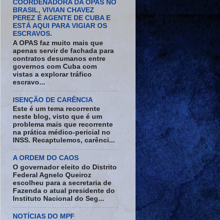
COORDENADORA DA OPAS NO
BRASIL, VIVIAN CHAVEZ
PEREZ É AGENTE DE CUBA E
ESTÁ AQUI PARA VIGIAR OS
ESCRAVOS.
A OPAS faz muito mais que
apenas servir de fachada para
contratos desumanos entre
governos com Cuba com
vistas a explorar tráfico
escravo...
ISENÇÃO DE CARÊNCIA
Este é um tema recorrente
neste blog, visto que é um
problema mais que recorrente
na prática médico-pericial no
INSS. Recaptulemos, carênci...
A ORDEM DO CAOS
O governador eleito do Distrito
Federal Agnelo Queiroz
escolheu para a secretaria de
Fazenda o atual presidente do
Instituto Nacional do Seg...
NOTÍCIAS DO MPF