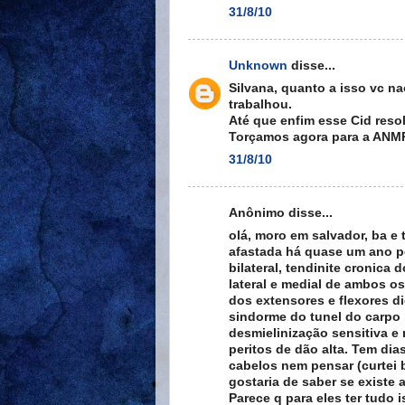
31/8/10
Unknown
disse...
Silvana, quanto a isso vc n
trabalhou.
Até que enfim esse Cid reso
Torçamos agora para a ANMP
31/8/10
Anônimo disse...
olá, moro em salvador, ba e
afastada há quase um ano p
bilateral, tendinite cronica 
lateral e medial de ambos os 
dos extensores e flexores 
sindorme do tunel do carpo b
desmielinização sensitiva e 
peritos de dão alta. Tem dia
cabelos nem pensar (curtei b
gostaria de saber se existe 
Parece q para eles ter tudo 