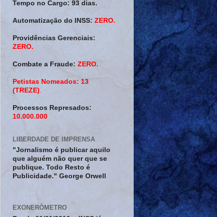
Tempo no Cargo:
93 dias.
Automatização do INSS:
ZERO.
Providências Gerenciais:
ZERO.
Combate a Fraude:
ZERO.
Petistas Nomeados:
13
(TREZE)
.
Processos Represados:
10.000.000
LIBERDADE DE IMPRENSA
"Jornalismo é publicar aquilo
que alguém não quer que se
publique. Todo Resto é
Publicidade." George Orwell
EXONERÔMETRO