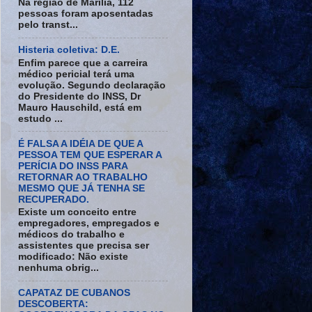
Na região de Marília, 112
pessoas foram aposentadas
pelo transt...
Histeria coletiva: D.E.
Enfim parece que a carreira
médico pericial terá uma
evolução. Segundo declaração
do Presidente do INSS, Dr
Mauro Hauschild, está em
estudo ...
É FALSA A IDÉIA DE QUE A
PESSOA TEM QUE ESPERAR A
PERÍCIA DO INSS PARA
RETORNAR AO TRABALHO
MESMO QUE JÁ TENHA SE
RECUPERADO.
Existe um conceito entre
empregadores, empregados e
médicos do trabalho e
assistentes que precisa ser
modificado: Não existe
nenhuma obrig...
CAPATAZ DE CUBANOS
DESCOBERTA: