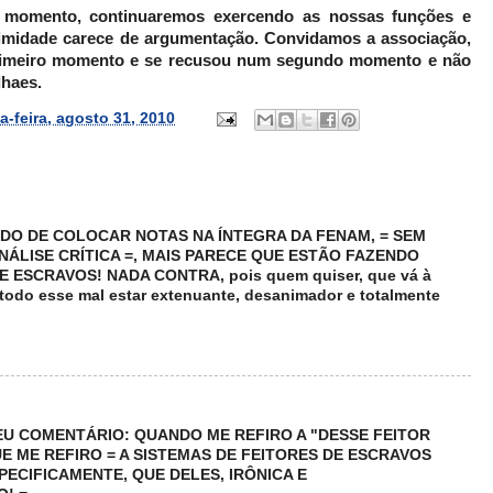
momento, continuaremos exercendo as nossas funções e
timidade carece de argumentação. Convidamos a associação,
 primeiro momento e se recusou num segundo momento e não
lhaes.
ça-feira, agosto 31, 2010
DO DE COLOCAR NOTAS NA ÍNTEGRA DA FENAM, = SEM
ÁLISE CRÍTICA =, MAIS PARECE QUE ESTÃO FAZENDO
 ESCRAVOS! NADA CONTRA, pois quem quiser, que vá à
todo esse mal estar extenuante, desanimador e totalmente
U COMENTÁRIO: QUANDO ME REFIRO A "DESSE FEITOR
UE ME REFIRO = A SISTEMAS DE FEITORES DE ESCRAVOS
SPECIFICAMENTE, QUE DELES, IRÔNICA E