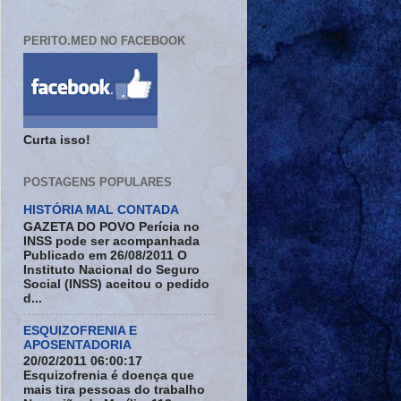
PERITO.MED NO FACEBOOK
Curta isso!
POSTAGENS POPULARES
HISTÓRIA MAL CONTADA
GAZETA DO POVO Perícia no
INSS pode ser acompanhada
Publicado em 26/08/2011 O
Instituto Nacional do Seguro
Social (INSS) aceitou o pedido
d...
ESQUIZOFRENIA E
APOSENTADORIA
20/02/2011 06:00:17
Esquizofrenia é doença que
mais tira pessoas do trabalho