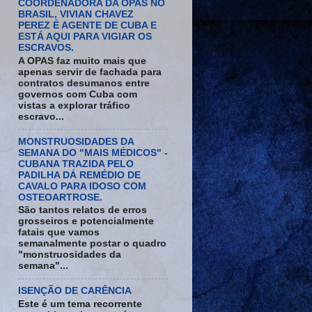
COORDENADORA DA OPAS NO
BRASIL, VIVIAN CHAVEZ
PEREZ É AGENTE DE CUBA E
ESTÁ AQUI PARA VIGIAR OS
ESCRAVOS.
A OPAS faz muito mais que
apenas servir de fachada para
contratos desumanos entre
governos com Cuba com
vistas a explorar tráfico
escravo...
MONSTRUOSIDADES DA
SEMANA DO "MAIS MÉDICOS" -
CUBANA TRAZIDA PELO
PADILHA DÁ REMÉDIO DE
CAVALO PARA IDOSO COM
OSTEOARTROSE.
São tantos relatos de erros
grosseiros e potencialmente
fatais que vamos
semanalmente postar o quadro
"monstruosidades da
semana"...
ISENÇÃO DE CARÊNCIA
Este é um tema recorrente