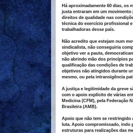
Há aproximadamente 60 dias, os mé
justa entraram em um movimento p
direitos de qualidade nas condiçõ
técnica do exercício profissional 
trabalhadoras desse país.
Não acredito que estejam num mo
sindicalista, não conseguiria com
objetivo ver a pauta, democraticam
não abrindo mão dos princípios pa
qualificação das condições de tra
objetivos não atingidos durante u
mesmo, ou pela intransigência pat
A justiça e legitimidade da grev
com o apoio explícito de várias e
Medicina (CFM), pela Federação 
Brasileira (AMB).
Apoio que não tem se restringido 
luta. Apoio compromissado, indo 
estruturas para realizações das me