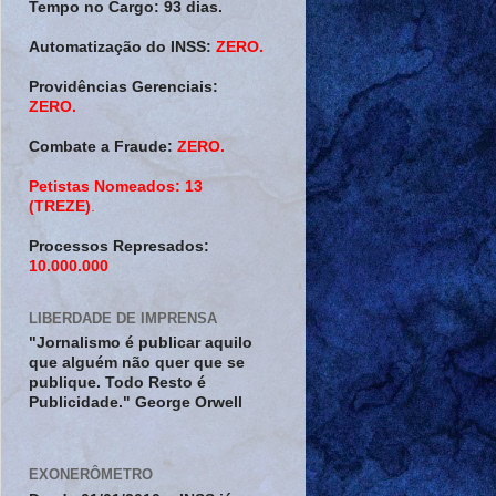
Tempo no Cargo:
93 dias.
Automatização do INSS:
ZERO.
Providências Gerenciais:
ZERO.
Combate a Fraude:
ZERO.
Petistas Nomeados:
13
(TREZE)
.
Processos Represados:
10.000.000
LIBERDADE DE IMPRENSA
"Jornalismo é publicar aquilo
que alguém não quer que se
publique. Todo Resto é
Publicidade." George Orwell
EXONERÔMETRO