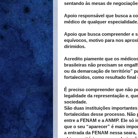
sentando às mesas de negociações
Apoio responsável que busca a c
médico de qualquer especialidade
Apoio que busca compreender e s
equívocos, motivo para nos apro
dirimidos.
Acredito piamente que os médicos 
brasileiras não precisam se engalf
ou da demarcação de território” p
fortalecidos, como resultado final
É preciso compreender que não po
legalidade da representação e, q
sociedade.
São duas instituições importantes
fortalecidas desse processo. Não
entre a FENAM e a ANMP. Ele só i
que o seu “aparecer” é mais impor
a entrada da FENAM nessa seara, p