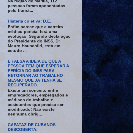
Na região de Marília, 112
pessoas foram aposentadas
pelo transt...
Histeria coletiva: D.E.
Enfim parece que a carreira
médico pericial terá uma
evolução. Segundo declaração
do Presidente do INSS, Dr
Mauro Hauschild, está em
estudo ...
É FALSA A IDÉIA DE QUE A
PESSOA TEM QUE ESPERAR A
PERÍCIA DO INSS PARA
RETORNAR AO TRABALHO
MESMO QUE JÁ TENHA SE
RECUPERADO.
Existe um conceito entre
empregadores, empregados e
médicos do trabalho e
assistentes que precisa ser
modificado: Não existe
nenhuma obrig...
CAPATAZ DE CUBANOS
DESCOBERTA: