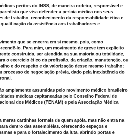
dicos peritos do INSS, de maneira ordeira, responsável e
aredista que visa defender a perícia médica nos seus
es de trabalho, reconhecimento da responsabilidade ética e
e qualificação da assistência aos trabalhadores e
vimento que se encerra em si mesmo, pois, como
preendê-lo. Para mim, um movimento de greve tem explícito
ente construída, ser atendida na sua maioria ou totalidade,
ra o exercício ético da profissão, da criação, manutenção, ou
balho e do respeito e da valorização desse mesmo trabalho;
m processo de negociação prévia, dado pela inexistência do
ronal.
e são amplamente assumidas pelo movimento médico brasileiro
ntidades médicas capitaneadas pelo Conselho Federal de
Nacional dos Médicos (FENAM) e pela Associação Médica
a meras cartinhas formais de quem apóia, mas não entra na
para dentro das assembléias, oferecendo espaços e
smas e para o fortalecimento da luta, abrindo portas e