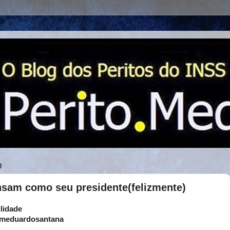
0
sam como seu presidente(felizmente)
lidade
 meduardosantana