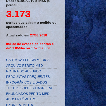
Desde 01/01/2010 o INSS já
perdeu:
3.173
peritos que saíram a pedido ou
aposentados.
Atualizado em
27/03/2018
Índice de evasão de peritos é
de: 1.05/dia ou 1.52/dia útil
CARTA DA PERÍCIA MÉDICA
ARQUIVO PERITO MED
ROTINA DO ABSURDO
PERGUNTAS FREQÜENTES
INFOGRÁFICOS E DADOS
TEXTOS SOBRE A CARREIRA
ENUNCIADOS PERITO.MED
APOSENTÔMETRO
EXONERÔMETRO