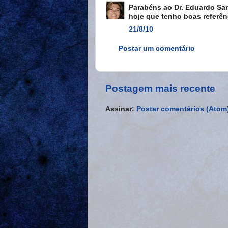
Parabéns ao Dr. Eduardo San
hoje que tenho boas referên
21/8/10
Postar um comentário
Postagem mais recente
Assinar:
Postar comentários (Atom