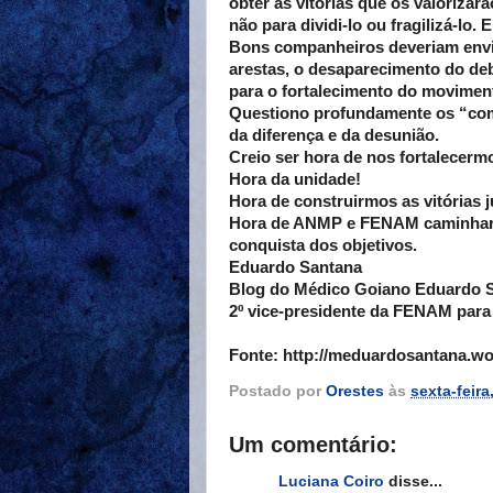
obter as vitórias que os valorizar
não para dividi-lo ou fragilizá-lo
Bons companheiros deveriam envi
arestas, o desaparecimento do deb
para o fortalecimento do moviment
Questiono profundamente os “com
da diferença e da desunião.
Creio ser hora de nos fortalecerm
Hora da unidade!
Hora de construirmos as vitórias j
Hora de ANMP e FENAM caminharem
conquista dos objetivos.
Eduardo Santana
Blog do Médico Goiano Eduardo 
2º vice-presidente da FENAM para 
Fonte: http://meduardosantana.wor
Postado por
Orestes
às
sexta-feira
Um comentário:
Luciana Coiro
disse...