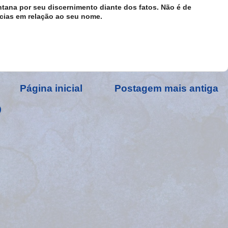
tana por seu discernimento diante dos fatos. Não é de
cias em relação ao seu nome.
Página inicial
Postagem mais antiga
)