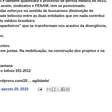
ão e também qualificará o processo de perícia médica no INSS,
. E assim, sindicatos e FENAM, tem se posicionado.
dar esforços no sentido de buscarmos diminuição de
ate belicoso entre as duas entidades que em nada contribui
o médico brasileiro.
panheiros” que se transformam nos arautos da divergência,
os.
untos.
 juntas. Na mobilização, na construção dos projetos e na
Santana
o biênio 201-2012
dpress.com/20 ... agilidade/
, agosto 20, 2010