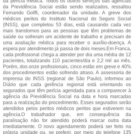
da perícia médica. Todos os outros serviços das agências
da Previdência Social estão sendo realizados, ressaltou
Fernando Golffi, coordenador da unidade. A greve dos
médicos peritos do Instituto Nacional do Seguro Social
(INSS), que completou 53 dias, está causando cada vez
mais transtornos para as pessoas que têm problemas de
saúde ou sofreram um acidente de trabalho e precisam de
uma avaliação médica para receber o auxílio-doença. A
espera por atendimento já passa de dois meses.Em Franca,
cada profissional chega a atender por dia uma média de 12
pacientes, totalizando 110 pacientes/dia e 2,2 mil ao mês.
Porém, dos onze profissionais, cinco estão em greve e 40%
dos procedimentos estão sofrendo atraso. A assessoria de
imprensa do INSS (regional de São Paulo), informou ao
Diário que cada gerência regional está orientando os
segurados que têm perícia agendada para a comparecer à
agência da Previdência Social na data e hora marcadas
para a realização do procedimento. Esses segurados serão
atendidos pelos peritos médicos peritos que estiverem na
agência.O trabalhador que, em consequência da
paralisação não for atendido poderá marcar outra data
imediatamente. O novo agendamento poderá ser feito na
própria unidade ou, se preferir, por meio do telefone 135