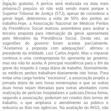
(ligação gratuita). A perícia será realizada na data mais
próxima.O prejuízo só não está sendo maior porque o
Superior Tribunal de Justiça (STJ), apesar de considerar a
greve legal, determinou a volta de 50% dos peritos ao
trabalho.Hoje, a Associação Nacional de Médicos Peritos
da Previdência Social realizou assembleia para avaliar a
terceira proposta para interrupção da greve apresentada
pelo Ministério da Previdência Social. Desta vez, as
sugestões do governo foram aceitas parcialmente.
"Aceitamos a proposta com adequações", afirmou o
presidente da entidade, Luiz Carlos Argolo. Mas o impasse
continua e uma contraproposta foi apresenta ao governo,
mas ela não foi aceita. A principal resistência para o fim da
greve diz respeito à carga diária de trabalho. Normalmente,
os médicos peritos trabalham diariamente oito horas. Para
evitar uma carga horária "excessiva", a associação propôs a
jornada diária de seis horas ininterruptas e que as outras
duas horas sejam liberadas para outras atividades como
realização de perícias hospitalares e judiciais.Dessa forma,
segundo a associação, poderiam ser criados dois turnos de
trabalho, o que ampliaria o atendimento ao público e
reduziria as filas nas agências. Na avaliação do INSS, não