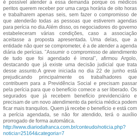
é possível atender a essa demanda porque os médicos
peritos querem receber por uma carga horária de oito horas
e trabalharem apenas seis, sem fazer o compromisso de
que atenderão todas as pessoas que estiverem agendas
para perícia no dia.Além disso, os negociadores do governo
estabeleceram várias condições, caso a associação
aceitasse a proposta apresentada. Uma delas, que a
entidade não quer se comprometer, é a de atender a agenda
diária de perícias. "Assumir o compromisso de atendimento
de tudo que foi agendado é imoral", afirmou Argolo,
destacando que já existe uma decisão judicial que trata
desse assunto.A greve iniciada no dia 22 de junho está
prejudicando principalmente os trabalhadores que
contribuem para a Previdência Social e precisam passar
pela perícia para que o benefício comece a ser liberado. Os
segurados que já recebem benefício previdenciário e
precisam de um novo atendimento da perícia médica podem
ficar mais tranquilos. Quem já recebe o benefício e está com
a perícia agendada, se não for atendido, terá o auxílio
prorrogado de forma automática.
http://www.diariodafranca.com.br/conteudo/noticia.php?
noticia=25164&categoria=7