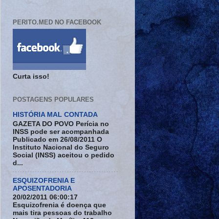
PERITO.MED NO FACEBOOK
Curta isso!
POSTAGENS POPULARES
HISTÓRIA MAL CONTADA
GAZETA DO POVO Perícia no
INSS pode ser acompanhada
Publicado em 26/08/2011 O
Instituto Nacional do Seguro
Social (INSS) aceitou o pedido
d...
ESQUIZOFRENIA E
APOSENTADORIA
20/02/2011 06:00:17
Esquizofrenia é doença que
mais tira pessoas do trabalho