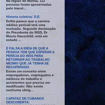
Na região de Marília, 112
pessoas foram aposentadas
pelo transt...
Histeria coletiva: D.E.
Enfim parece que a carreira
médico pericial terá uma
evolução. Segundo declaração
do Presidente do INSS, Dr
Mauro Hauschild, está em
estudo ...
É FALSA A IDÉIA DE QUE A
PESSOA TEM QUE ESPERAR A
PERÍCIA DO INSS PARA
RETORNAR AO TRABALHO
MESMO QUE JÁ TENHA SE
RECUPERADO.
Existe um conceito entre
empregadores, empregados e
médicos do trabalho e
assistentes que precisa ser
modificado: Não existe
nenhuma obrig...
CAPATAZ DE CUBANOS
DESCOBERTA: