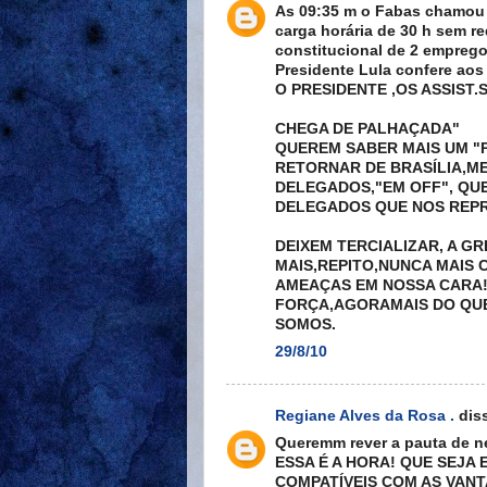
As 09:35 m o Fabas chamou o
carga horária de 30 h sem re
constitucional de 2 empregos
Presidente Lula confere ao
O PRESIDENTE ,OS ASSIST.
CHEGA DE PALHAÇADA"
QUEREM SABER MAIS UM "
RETORNAR DE BRASÍLIA,ME
DELEGADOS,"EM OFF", QUE
DELEGADOS QUE NOS REP
DEIXEM TERCIALIZAR, A G
MAIS,REPITO,NUNCA MAIS
AMEAÇAS EM NOSSA CARA!
FORÇA,AGORAMAIS DO QU
SOMOS.
29/8/10
Regiane Alves da Rosa .
diss
Queremm rever a pauta de 
ESSA É A HORA! QUE SEJA
COMPATÍVEIS COM AS VAN