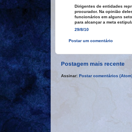
Dirigentes de entidades rep
procurador. Na opinião deles
funcionários em alguns setor
para alcançar a meta estipu
29/8/10
Postar um comentário
Postagem mais recente
Assinar:
Postar comentários (Atom