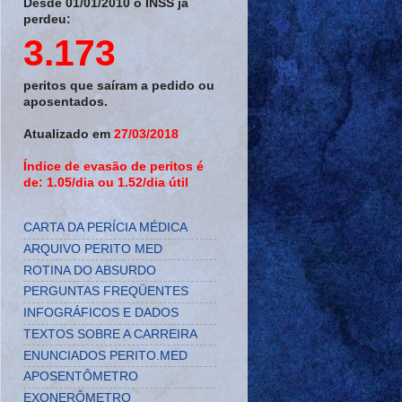
Desde 01/01/2010 o INSS já
perdeu:
3.173
peritos que saíram a pedido ou
aposentados.
Atualizado em
27/03/2018
Índice de evasão de peritos é
de: 1.05/dia ou 1.52/dia útil
CARTA DA PERÍCIA MÉDICA
ARQUIVO PERITO MED
ROTINA DO ABSURDO
PERGUNTAS FREQÜENTES
INFOGRÁFICOS E DADOS
TEXTOS SOBRE A CARREIRA
ENUNCIADOS PERITO.MED
APOSENTÔMETRO
EXONERÔMETRO