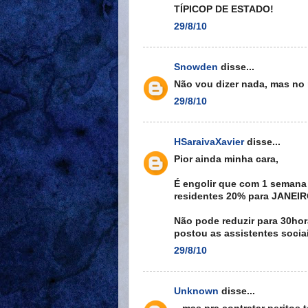
TÍPICOP DE ESTADO!
29/8/10
Snowden
disse...
Não vou dizer nada, mas no 
29/8/10
HSaraivaXavier
disse...
Pior ainda minha cara,
É engolir que com 1 semana
residentes 20% para JANEIRO
Não pode reduzir para 30hor
postou as assistentes socia
29/8/10
Unknown
disse...