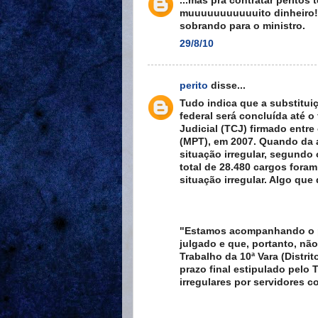
...mas pra contratar peritos 
muuuuuuuuuuuito dinheiro! 
sobrando para o ministro.
29/8/10
perito
disse...
Tudo indica que a substituiç
federal será concluída até 
Judicial (TCJ) firmado entre
(MPT), em 2007. Quando da a
situação irregular, segundo
total de 28.480 cargos foram
situação irregular. Algo que 
"Estamos acompanhando o pr
julgado e que, portanto, nã
Trabalho da 10ª Vara (Distri
prazo final estipulado pelo 
irregulares por servidores c