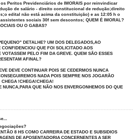
s Peritos Previdenciários de IMORAIS por reinvindicar
dução de salário - direito constitucional de redução;direito
;o edital não está acima da constituição) e as 12:05 h o
s assistentes sociais 30f sem descontos; QUEM É IMORAL?
SOCIAIS OU O GABAS?
PEQUENO" DETALHE? UM DOS DELEGADOS,AO
 CONFIDENCIOU QUE FOI SOLICITADO AOS
 VOTASSEM PELO FIM DA GREVE. QUEM SÃO ESSES
RESENTAM AFINAL?
REVE DEVE CONTINUAR POIS SE CEDERMOS NUNCA
 CONSEGUIREMOS NADA POIS SEMPRE NOS JOGARÂO
 CHEGA !CHEGA!CHEGA!
E NUNCA,PARA QUE NÃO NOS ENVERGONHEMOS DO QUE
e...
negociações?
 ENTÃO 8 HS COMO CARREIRA DE ESTADO E SUBSIDIOS
TAGENS DE APOSENTADORIA CONCERNENTES A SER