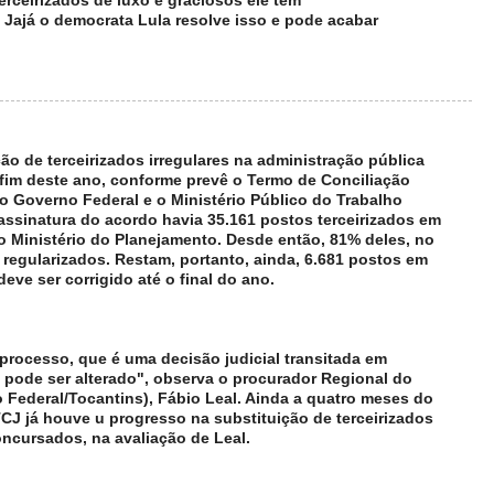
terceirizados de luxo e graciosos ele tem
Jajá o democrata Lula resolve isso e pode acabar
ão de terceirizados irregulares na administração pública
o fim deste ano, conforme prevê o Termo de Conciliação
 o Governo Federal e o Ministério Público do Trabalho
ssinatura do acordo havia 35.161 postos terceirizados em
 o Ministério do Planejamento. Desde então, 81% deles, no
 regularizados. Restam, portanto, ainda, 6.681 postos em
deve ser corrigido até o final do ano.
ocesso, que é uma decisão judicial transitada em
o pode ser alterado", observa o procurador Regional do
to Federal/Tocantins), Fábio Leal. Ainda a quatro meses do
TCJ já houve u progresso na substituição de terceirizados
oncursados, na avaliação de Leal.