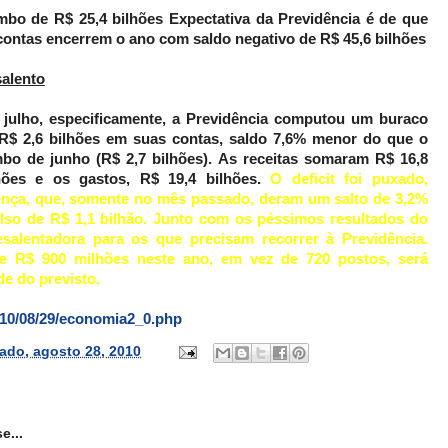
bo de R$ 25,4 bilhões Expectativa da Previdência é de que
contas encerrem o ano com saldo negativo de R$ 45,6 bilhões
alento
julho, especificamente, a Previdência computou um buraco
R$ 2,6 bilhões em suas contas, saldo 7,6% menor do que o
bo de junho (R$ 2,7 bilhões). As receitas somaram R$ 16,8
hões e os gastos, R$ 19,4 bilhões.
O deficit foi puxado,
oença, que, somente no mês passado, deram um salto de 3,2%
olso de R$ 1,1 bilhão. Junto com os péssimos resultados do
salentadora para os que precisam recorrer à Previdência.
e R$ 900 milhões neste ano, em vez de 720 postos, será
e do previsto.
010/08/29/economia2_0.php
ado, agosto 28, 2010
e...