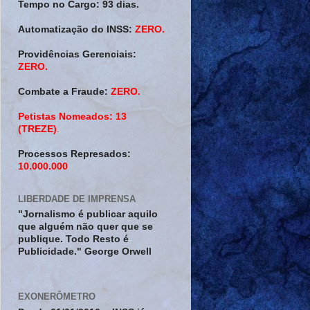
Tempo no Cargo:
93 dias.
Automatização do INSS:
ZERO.
Providências Gerenciais:
ZERO.
Combate a Fraude:
ZERO.
Petistas Nomeados:
13
(TREZE)
.
Processos Represados:
10.000.000
LIBERDADE DE IMPRENSA
"Jornalismo é publicar aquilo
que alguém não quer que se
publique. Todo Resto é
Publicidade." George Orwell
EXONERÔMETRO