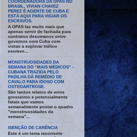
COORDENADORA DA OPAS NO
BRASIL, VIVIAN CHAVEZ
PEREZ É AGENTE DE CUBA E
ESTÁ AQUI PARA VIGIAR OS
ESCRAVOS.
A OPAS faz muito mais que
apenas servir de fachada para
contratos desumanos entre
governos com Cuba com
vistas a explorar tráfico
escravo...
MONSTRUOSIDADES DA
SEMANA DO "MAIS MÉDICOS" -
CUBANA TRAZIDA PELO
PADILHA DÁ REMÉDIO DE
CAVALO PARA IDOSO COM
OSTEOARTROSE.
São tantos relatos de erros
grosseiros e potencialmente
fatais que vamos
semanalmente postar o quadro
"monstruosidades da
semana"...
ISENÇÃO DE CARÊNCIA
Este é um tema recorrente