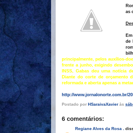
Rom
as 
Des
Em 
de 
rom
bil
principalmente, pelos auxílios-d
frente a junho, exigindo desemb
INSS, Gabas deu uma notícia de
Diante do corte de orçamento d
reformada e aberta apenas a metad
http://www.jornalonorte.com.br/2
Postado por
HSaraivaXavier
às
sáb
6 comentários:
Regiane Alves da Rosa .
diss