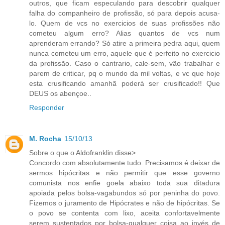
outros, que ficam especulando para descobrir qualquer
falha do companheiro de profissão, só para depois acusa-
lo. Quem de vcs no exercicios de suas profissões não
cometeu algum erro? Alias quantos de vcs num
aprenderam errando? Só atire a primeira pedra aqui, quem
nunca cometeu um erro, aquele que é perfeito no exercicio
da profissão. Caso o cantrario, cale-sem, vão trabalhar e
parem de criticar, pq o mundo da mil voltas, e vc que hoje
esta crusificando amanhã poderá ser crusificado!! Que
DEUS os abençoe..
Responder
M. Rocha
15/10/13
Sobre o que o Aldofranklin disse>
Concordo com absolutamente tudo. Precisamos é deixar de
sermos hipócritas e não permitir que esse governo
comunista nos enfie goela abaixo toda sua ditadura
apoiada pelos bolsa-vagabundos só por peninha do povo.
Fizemos o juramento de Hipócrates e não de hipócritas. Se
o povo se contenta com lixo, aceita confortavelmente
serem sustentados por bolsa-qualquer coisa ao invés de