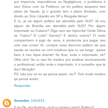
por imperícia, imprudência ou Negligência, o problema é
seu! Estou com os Políticos, se for politico pequeno tem
plano de Saude, já o graúdo tem o plano ilimitado, com
direito ao Sírio Libanês em SP e Resgate Aéreo!
E vc, já viu algum politico ser atendido pelo SUS? Já vou
algum de Brasília ser atendido pelo SUS? Por algum
importado ou Cubano? Diga sem ser hipócrita! Onde Dilma
se Tratou? O Lula? Sarney? E tantos outros? O resto
companheiro é jogo de cena, é pirotecnia pra pegar seu
voto nas urnas! Vc, compre esse discurso politico de que
saude se resolve so com medicos que vc vai longe...passe
bem é nao fique doente! Se ficar, evite o importado, ok?
Olho vivo! Se vc nao for medico pra analisar tecnicamente
o profissional, então evite o importado, é o conselho que te
dou! Abração!
PS: não sou so eu qe pensa assim, viu?! Tem muito medico
qe pensa assim...
Responder
Snowden
14/10/13
E tio Dé, pra finalizar, qual a carreira certa? Politico?