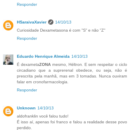
Responder
HSaraivaXavier
14/10/13
Curiosidade Dexametasona é com "S" e não "Z"
Responder
Eduardo Henrique Almeida
14/10/13
É dexameta
ZONA
mesmo, Héltron. E sem respeitar o ciclo
circadiano que a suprerenal obedece, ou seja, não é
prescrita pela manhã, mas em 3 tomadas. Nunca ouviram
falar em cronofarmacologia.
Responder
Unknown
14/10/13
aldofranklin você falou tudo!
É isso aí, apenas foi franco e falou a realidade desse povo
perdido.