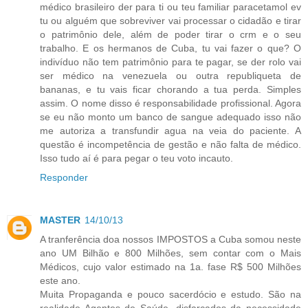
médico brasileiro der para ti ou teu familiar paracetamol ev
tu ou alguém que sobreviver vai processar o cidadão e tirar
o patrimônio dele, além de poder tirar o crm e o seu
trabalho. E os hermanos de Cuba, tu vai fazer o que? O
indivíduo não tem patrimônio para te pagar, se der rolo vai
ser médico na venezuela ou outra republiqueta de
bananas, e tu vais ficar chorando a tua perda. Simples
assim. O nome disso é responsabilidade profissional. Agora
se eu não monto um banco de sangue adequado isso não
me autoriza a transfundir agua na veia do paciente. A
questão é incompetência de gestão e não falta de médico.
Isso tudo aí é para pegar o teu voto incauto.
Responder
MASTER
14/10/13
A tranferência doa nossos IMPOSTOS a Cuba somou neste
ano UM Bilhão e 800 Milhões, sem contar com o Mais
Médicos, cujo valor estimado na 1a. fase R$ 500 Milhões
este ano.
Muita Propaganda e pouco sacerdócio e estudo. São na