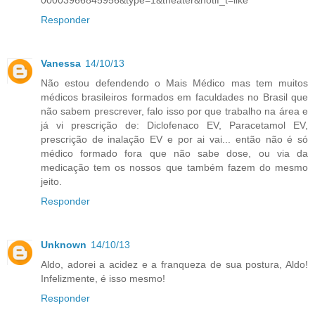
00003966845956&type=1&theater&notif_t=like
Responder
Vanessa
14/10/13
Não estou defendendo o Mais Médico mas tem muitos
médicos brasileiros formados em faculdades no Brasil que
não sabem prescrever, falo isso por que trabalho na área e
já vi prescrição de: Diclofenaco EV, Paracetamol EV,
prescrição de inalação EV e por ai vai... então não é só
médico formado fora que não sabe dose, ou via da
medicação tem os nossos que também fazem do mesmo
jeito.
Responder
Unknown
14/10/13
Aldo, adorei a acidez e a franqueza de sua postura, Aldo!
Infelizmente, é isso mesmo!
Responder