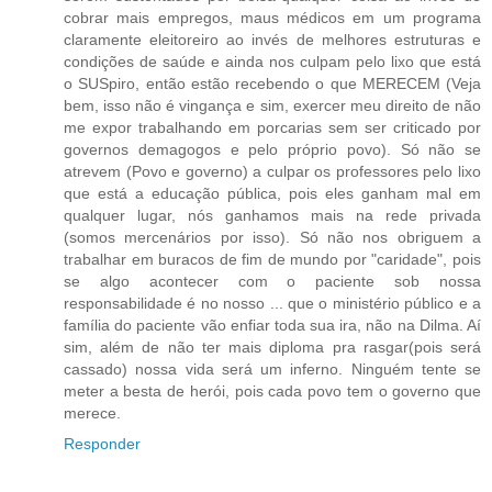
cobrar mais empregos, maus médicos em um programa
claramente eleitoreiro ao invés de melhores estruturas e
condições de saúde e ainda nos culpam pelo lixo que está
o SUSpiro, então estão recebendo o que MERECEM (Veja
bem, isso não é vingança e sim, exercer meu direito de não
me expor trabalhando em porcarias sem ser criticado por
governos demagogos e pelo próprio povo). Só não se
atrevem (Povo e governo) a culpar os professores pelo lixo
que está a educação pública, pois eles ganham mal em
qualquer lugar, nós ganhamos mais na rede privada
(somos mercenários por isso). Só não nos obriguem a
trabalhar em buracos de fim de mundo por "caridade", pois
se algo acontecer com o paciente sob nossa
responsabilidade é no nosso ... que o ministério público e a
família do paciente vão enfiar toda sua ira, não na Dilma. Aí
sim, além de não ter mais diploma pra rasgar(pois será
cassado) nossa vida será um inferno. Ninguém tente se
meter a besta de herói, pois cada povo tem o governo que
merece.
Responder