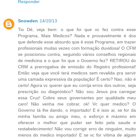
Responder
Snowden
14/10/13
Tio Dé, veja bem: o que foi que vc fez contra esse
Programa, Mais Medicos? Nada e provavelmente é dos
que defende esse absurdo que é esse Programa, em trazer
profissionais muitas vezes com formação duvidosa! O CFM
se posicionou contra, seguindo vários conselhos regionais
de medicina e o que foi que o Governo fez? RETIROU do
CRM a prerrogativa de emissão do Registro profissional!
Então veja que você terá medicos sem revalida pra servir
uma camada expressiva da população! É certo? Nao, não é
certo! Agora vc querer que eu corrija erros dos outros, seja
prescrição ou diagnóstico? Não sou Jesus pra carregar
essa Cruz! Cobre seus governantes por qualidade meu
caro! Não venha me cobrar, ok! Vc quer medico? O
Governo tá lhe dando, o importado! E é isso ai, se for da
minha família ou amigo meu, o esforço é máximo em
oferecer o melhor que puder ser feito pela saude e
restabelecimento! Não vou corrigir erro de ninguém, muito
menos do medico importado! E se vc for vítima de algum