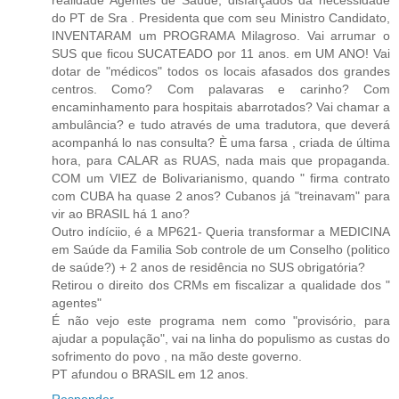
realidade Agentes de Saúde, disfarçados da necessidade
do PT de Sra . Presidenta que com seu Ministro Candidato,
INVENTARAM um PROGRAMA Milagroso. Vai arrumar o
SUS que ficou SUCATEADO por 11 anos. em UM ANO! Vai
dotar de "médicos" todos os locais afasados dos grandes
centros. Como? Com palavaras e carinho? Com
encaminhamento para hospitais abarrotados? Vai chamar a
ambulância? e tudo através de uma tradutora, que deverá
acompanhá lo nas consulta? È uma farsa , criada de última
hora, para CALAR as RUAS, nada mais que propaganda.
COM um VIEZ de Bolivarianismo, quando " firma contrato
com CUBA ha quase 2 anos? Cubanos já "treinavam" para
vir ao BRASIL há 1 ano?
Outro indíciio, é a MP621- Queria transformar a MEDICINA
em Saúde da Familia Sob controle de um Conselho (politico
de saúde?) + 2 anos de residência no SUS obrigatória?
Retirou o direito dos CRMs em fiscalizar a qualidade dos "
agentes"
É não vejo este programa nem como "provisório, para
ajudar a população", vai na linha do populismo as custas do
sofrimento do povo , na mão deste governo.
PT afundou o BRASIL em 12 anos.