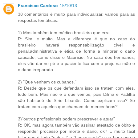
Francisco Cardoso
15/10/13
38 comentários é muito para individualizar, vamos para as
respostas temáticas:
1) Mas também tem médico brasileiro que erra.
R: Sim, e muito. Mas a diferença é que no caso do
brasileiro haverá responsabilização cível e
penal,administrativa e ética de forma a minorar o dano
causado, como disse o Maurício. No caso dos hermanos,
eles vão dar no pé e o paciente fica com o preju na mão e
o dano irreparado.
2) "Que venham os cubanos."
R: Desde que os que defendam isso se tratem com eles,
tudo bem. Mas não é o que vemos, pois Dilma e Padilha
são habitueé do Sírio Libanês. Como explicam isso? Se
tratam com aqueles que chamam de mercenários?
3)"outros profissionais podem prescrever e atuar"
R: OK, mas agora também vão assinar atestado de óbito e
responder processo por morte e dano, ok? É muito fácil
falar que é tudo "natural" e "humanizado" e na hora que o