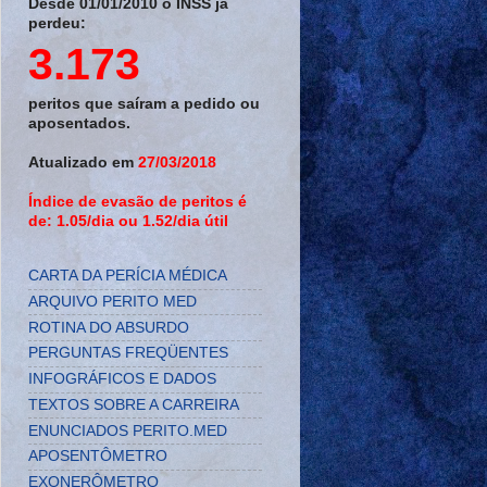
Desde 01/01/2010 o INSS já
perdeu:
3.173
peritos que saíram a pedido ou
aposentados.
Atualizado em
27/03/2018
Índice de evasão de peritos é
de: 1.05/dia ou 1.52/dia útil
CARTA DA PERÍCIA MÉDICA
ARQUIVO PERITO MED
ROTINA DO ABSURDO
PERGUNTAS FREQÜENTES
INFOGRÁFICOS E DADOS
TEXTOS SOBRE A CARREIRA
ENUNCIADOS PERITO.MED
APOSENTÔMETRO
EXONERÔMETRO