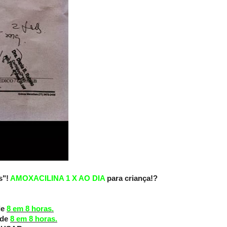
s"!
AMOXACILINA 1 X AO DIA
para criança!?
de
8 em 8 horas.
 de
8 em 8 horas.