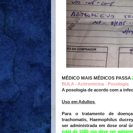
MÉDICO MAIS MÉDICOS PASSA
BULA - Azitromicina - Posologia
A posologia de acordo com a infec
Uso em Adultos
Para o tratamento de doenças
trachomatis, Haemophilus ducrey
ser administrada em dose oral ú
total de 1500 mg deve ser admini