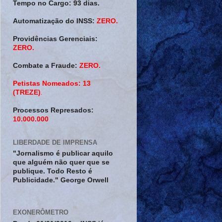
Tempo no Cargo:
93 dias.
Automatização do INSS:
ZERO.
Providências Gerenciais:
ZERO.
Combate a Fraude:
ZERO.
Petistas Nomeados:
13
(TREZE)
.
Processos Represados:
10.000.000
LIBERDADE DE IMPRENSA
"Jornalismo é publicar aquilo
que alguém não quer que se
publique. Todo Resto é
Publicidade." George Orwell
EXONERÔMETRO