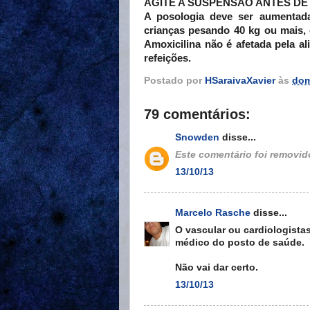
AGITE A SUSPENSÃO ANTES DE
A posologia deve ser aumentada
crianças pesando 40 kg ou mais, 
Amoxicilina não é afetada pela al
refeições.
Postado por
HSaraivaXavier
às
dom
79 comentários:
Snowden
disse...
Este comentário foi removido
13/10/13
Marcelo Rasche
disse...
O vascular ou cardiologistas
médico do posto de saúde.
Não vai dar certo.
13/10/13