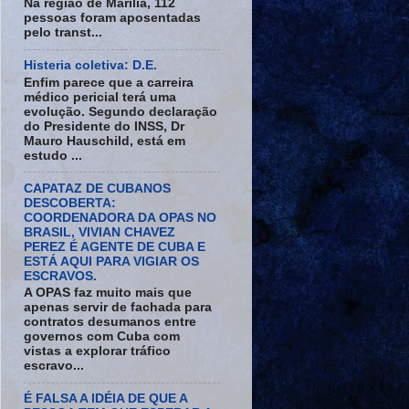
Na região de Marília, 112
pessoas foram aposentadas
pelo transt...
Histeria coletiva: D.E.
Enfim parece que a carreira
médico pericial terá uma
evolução. Segundo declaração
do Presidente do INSS, Dr
Mauro Hauschild, está em
estudo ...
CAPATAZ DE CUBANOS
DESCOBERTA:
COORDENADORA DA OPAS NO
BRASIL, VIVIAN CHAVEZ
PEREZ É AGENTE DE CUBA E
ESTÁ AQUI PARA VIGIAR OS
ESCRAVOS.
A OPAS faz muito mais que
apenas servir de fachada para
contratos desumanos entre
governos com Cuba com
vistas a explorar tráfico
escravo...
É FALSA A IDÉIA DE QUE A