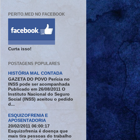
PERITO.MED NO FACEBOOK
Curta isso!
POSTAGENS POPULARES
HISTÓRIA MAL CONTADA
GAZETA DO POVO Perícia no
INSS pode ser acompanhada
Publicado em 26/08/2011 O
Instituto Nacional do Seguro
Social (INSS) aceitou o pedido
d...
ESQUIZOFRENIA E
APOSENTADORIA
20/02/2011 06:00:17
Esquizofrenia é doença que
mais tira pessoas do trabalho