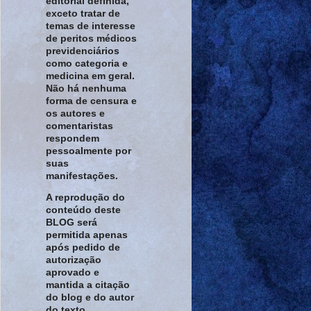
editorial definida,
exceto tratar de
temas de interesse
de peritos médicos
previdenciários
como categoria e
medicina em geral.
Não há nenhuma
forma de censura e
os autores e
comentaristas
respondem
pessoalmente por
suas
manifestações.
A reprodução do
conteúdo deste
BLOG será
permitida apenas
após pedido de
autorização
aprovado e
mantida a citação
do blog e do autor
do texto.