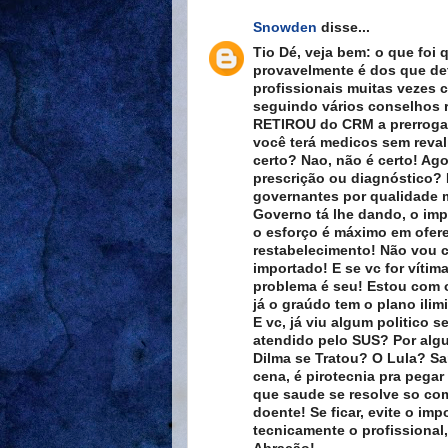
Snowden
disse...
Tio Dé, veja bem: o que foi
provavelmente é dos que de
profissionais muitas vezes
seguindo vários conselhos r
RETIROU do CRM a prerrogati
você terá medicos sem reval
certo? Nao, não é certo! Ago
prescrição ou diagnóstico? 
governantes por qualidade 
Governo tá lhe dando, o impo
o esforço é máximo em ofere
restabelecimento! Não vou c
importado! E se vc for vítim
problema é seu! Estou com o
já o graúdo tem o plano ilim
E vc, já viu algum politico 
atendido pelo SUS? Por alg
Dilma se Tratou? O Lula? Sa
cena, é pirotecnia pra pegar
que saude se resolve so com
doente! Se ficar, evite o im
tecnicamente o profissional,