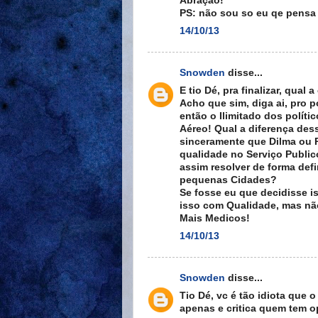
Abração!
PS: não sou so eu qe pensa 
14/10/13
Snowden
disse...
E tio Dé, pra finalizar, qual a
Acho que sim, diga ai, pro 
então o Ilimitado dos políti
Aéreo! Qual a diferença des
sinceramente que Dilma ou
qualidade no Serviço Public
assim resolver de forma defi
pequenas Cidades?
Se fosse eu que decidisse is
isso com Qualidade, mas não
Mais Medicos!
14/10/13
Snowden
disse...
Tio Dé, vc é tão idiota que o
apenas e critica quem tem o