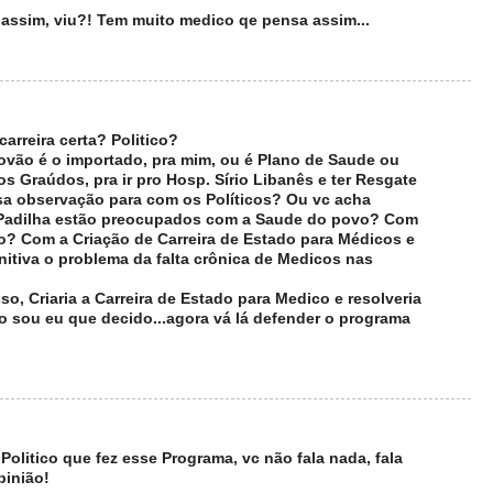
assim, viu?! Tem muito medico qe pensa assim...
 carreira certa? Politico?
povão é o importado, pra mim, ou é Plano de Saude ou
cos Graúdos, pra ir pro Hosp. Sírio Libanês e ter Resgate
sa observação para com os Políticos? Ou vc acha
 Padilha estão preocupados com a Saude do povo? Com
o? Com a Criação de Carreira de Estado para Médicos e
nitiva o problema da falta crônica de Medicos nas
so, Criaria a Carreira de Estado para Medico e resolveria
 sou eu que decido...agora vá lá defender o programa
 Politico que fez esse Programa, vc não fala nada, fala
pinião!