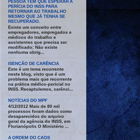
PESSOA TEM QUE ESPERAR A
PERÍCIA DO INSS PARA
RETORNAR AO TRABALHO
MESMO QUE JÁ TENHA SE
RECUPERADO.
Existe um conceito entre
empregadores, empregados e
médicos do trabalho e
assistentes que precisa ser
modificado: Não existe
nenhuma obrig...
ISENÇÃO DE CARÊNCIA
Este é um tema recorrente
neste blog, visto que é um
problema mais que recorrente
na prática médico-pericial no
INSS. Recaptulemos, carênci...
NOTÍCIAS DO MPF
4/12/2012 Mais de 80 mil
processos foram dados como
desaparecidos do arquivo
geral da agência do INSS, em
Florianópolis O Ministério ...
A ORDEM DO CAOS