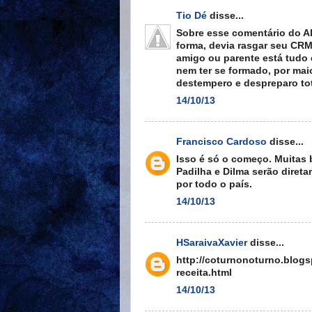
Tio Dé
disse...
Sobre esse comentário do A
forma, devia rasgar seu CRM 
amigo ou parente está tudo 
nem ter se formado, por maio
destempero e despreparo tot
14/10/13
Francisco Cardoso
disse...
Isso é só o começo. Muitas 
Padilha e Dilma serão diret
por todo o país.
14/10/13
HSaraivaXavier
disse...
http://coturnonoturno.blog
receita.html
14/10/13