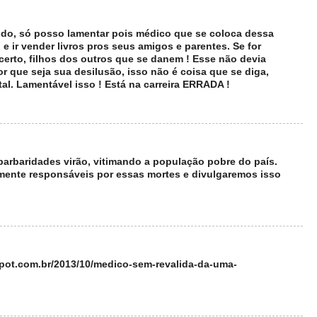
ldo, só posso lamentar pois médico que se coloca dessa
e ir vender livros pros seus amigos e parentes. Se for
certo, filhos dos outros que se danem ! Esse não devia
r que seja sua desilusão, isso não é coisa que se diga,
al. Lamentável isso ! Está na carreira ERRADA !
barbaridades virão, vitimando a população pobre do país.
amente responsáveis por essas mortes e divulgaremos isso
spot.com.br/2013/10/medico-sem-revalida-da-uma-