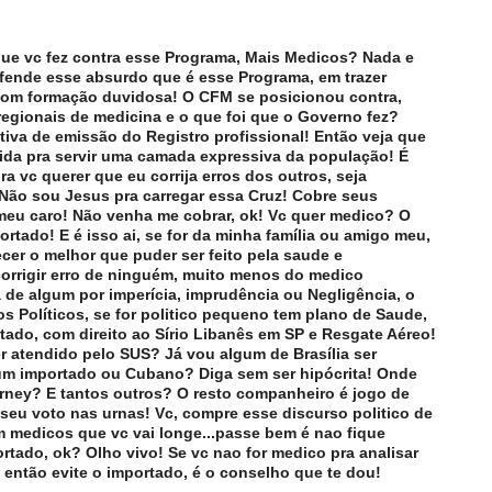
 que vc fez contra esse Programa, Mais Medicos? Nada e
fende esse absurdo que é esse Programa, em trazer
 com formação duvidosa! O CFM se posicionou contra,
egionais de medicina e o que foi que o Governo fez?
va de emissão do Registro profissional! Então veja que
ida pra servir uma camada expressiva da população! É
ra vc querer que eu corrija erros dos outros, seja
Não sou Jesus pra carregar essa Cruz! Cobre seus
meu caro! Não venha me cobrar, ok! Vc quer medico? O
rtado! E é isso ai, se for da minha família ou amigo meu,
cer o melhor que puder ser feito pela saude e
orrigir erro de ninguém, muito menos do medico
a de algum por imperícia, imprudência ou Negligência, o
s Políticos, se for politico pequeno tem plano de Saude,
itado, com direito ao Sírio Libanês em SP e Resgate Aéreo!
ser atendido pelo SUS? Já vou algum de Brasília ser
um importado ou Cubano? Diga sem ser hipócrita! Onde
rney? E tantos outros? O resto companheiro é jogo de
 seu voto nas urnas! Vc, compre esse discurso politico de
 medicos que vc vai longe...passe bem é nao fique
portado, ok? Olho vivo! Se vc nao for medico pra analisar
 então evite o importado, é o conselho que te dou!