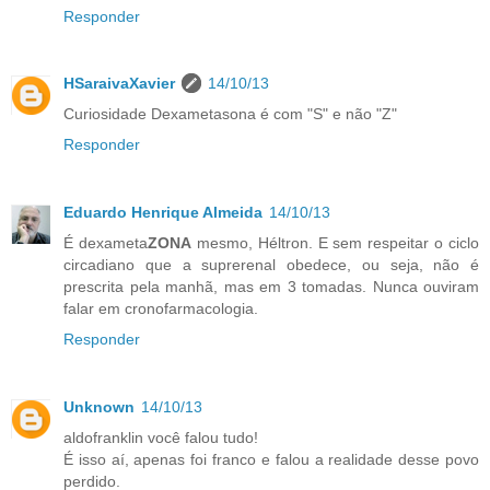
Responder
HSaraivaXavier
14/10/13
Curiosidade Dexametasona é com "S" e não "Z"
Responder
Eduardo Henrique Almeida
14/10/13
É dexameta
ZONA
mesmo, Héltron. E sem respeitar o ciclo
circadiano que a suprerenal obedece, ou seja, não é
prescrita pela manhã, mas em 3 tomadas. Nunca ouviram
falar em cronofarmacologia.
Responder
Unknown
14/10/13
aldofranklin você falou tudo!
É isso aí, apenas foi franco e falou a realidade desse povo
perdido.