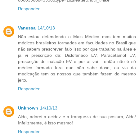
00003966845956&type=1&theater&notif_t=like
Responder
Vanessa
14/10/13
Não estou defendendo o Mais Médico mas tem muitos
médicos brasileiros formados em faculdades no Brasil que
não sabem prescrever, falo isso por que trabalho na área e
já vi prescrição de: Diclofenaco EV, Paracetamol EV,
prescrição de inalação EV e por ai vai... então não é só
médico formado fora que não sabe dose, ou via da
medicação tem os nossos que também fazem do mesmo
jeito.
Responder
Unknown
14/10/13
Aldo, adorei a acidez e a franqueza de sua postura, Aldo!
Infelizmente, é isso mesmo!
Responder