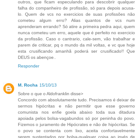
outros, que ficam especulando para descobrir qualquer
falha do companheiro de profissão, só para depois acusa-
lo. Quem de vcs no exercicios de suas profissões não
cometeu algum erro? Alias quantos de vcs num
aprenderam errando? Só atire a primeira pedra aqui, quem
nunca cometeu um erro, aquele que é perfeito no exercicio
da profissão. Caso o cantrario, cale-sem, vão trabalhar e
parem de criticar, pq o mundo da mil voltas, e vc que hoje
esta crusificando amanhã poderá ser crusificado!! Que
DEUS os abençoe..
Responder
M. Rocha
15/10/13
Sobre o que o Aldofranklin disse>
Concordo com absolutamente tudo. Precisamos é deixar de
sermos hipócritas e não permitir que esse governo
comunista nos enfie goela abaixo toda sua ditadura
apoiada pelos bolsa-vagabundos só por peninha do povo.
Fizemos o juramento de Hipócrates e não de hipócritas. Se
o povo se contenta com lixo, aceita confortavelmente
serem sustentados por bolsa-qualquer coisa ao invés de