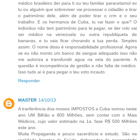
médico brasileiro der para ti ou teu familiar paracetamol ev
tu ou alguém que sobreviver vai processar o cidadão e tirar
o patrimônio dele, além de poder tirar o crm e o seu
trabalho. E os hermanos de Cuba, tu vai fazer o que? O
indivíduo não tem patrimônio para te pagar, se der rolo vai
ser médico na venezuela ou outra republiqueta de
bananas, e tu vais ficar chorando a tua perda. Simples
assim. O nome disso é responsabilidade profissional. Agora
se eu não monto um banco de sangue adequado isso não
me autoriza a transfundir agua na veia do paciente. A
questão é incompetência de gestão e não falta de médico.
Isso tudo aí é para pegar o teu voto incauto.
Responder
MASTER
14/10/13
A tranferência doa nossos IMPOSTOS a Cuba somou neste
ano UM Bilhão e 800 Milhões, sem contar com o Mais
Médicos, cujo valor estimado na 1a. fase R$ 500 Milhões
este ano.
Muita Propaganda e pouco sacerdócio e estudo. São na