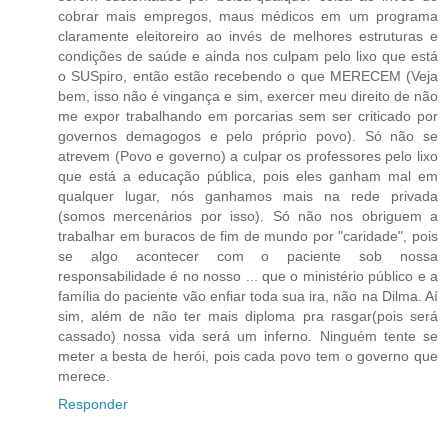
cobrar mais empregos, maus médicos em um programa
claramente eleitoreiro ao invés de melhores estruturas e
condições de saúde e ainda nos culpam pelo lixo que está
o SUSpiro, então estão recebendo o que MERECEM (Veja
bem, isso não é vingança e sim, exercer meu direito de não
me expor trabalhando em porcarias sem ser criticado por
governos demagogos e pelo próprio povo). Só não se
atrevem (Povo e governo) a culpar os professores pelo lixo
que está a educação pública, pois eles ganham mal em
qualquer lugar, nós ganhamos mais na rede privada
(somos mercenários por isso). Só não nos obriguem a
trabalhar em buracos de fim de mundo por "caridade", pois
se algo acontecer com o paciente sob nossa
responsabilidade é no nosso ... que o ministério público e a
família do paciente vão enfiar toda sua ira, não na Dilma. Aí
sim, além de não ter mais diploma pra rasgar(pois será
cassado) nossa vida será um inferno. Ninguém tente se
meter a besta de herói, pois cada povo tem o governo que
merece.
Responder