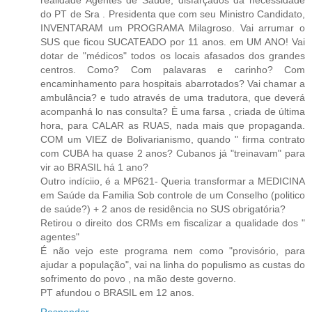
realidade Agentes de Saúde, disfarçados da necessidade
do PT de Sra . Presidenta que com seu Ministro Candidato,
INVENTARAM um PROGRAMA Milagroso. Vai arrumar o
SUS que ficou SUCATEADO por 11 anos. em UM ANO! Vai
dotar de "médicos" todos os locais afasados dos grandes
centros. Como? Com palavaras e carinho? Com
encaminhamento para hospitais abarrotados? Vai chamar a
ambulância? e tudo através de uma tradutora, que deverá
acompanhá lo nas consulta? È uma farsa , criada de última
hora, para CALAR as RUAS, nada mais que propaganda.
COM um VIEZ de Bolivarianismo, quando " firma contrato
com CUBA ha quase 2 anos? Cubanos já "treinavam" para
vir ao BRASIL há 1 ano?
Outro indíciio, é a MP621- Queria transformar a MEDICINA
em Saúde da Familia Sob controle de um Conselho (politico
de saúde?) + 2 anos de residência no SUS obrigatória?
Retirou o direito dos CRMs em fiscalizar a qualidade dos "
agentes"
É não vejo este programa nem como "provisório, para
ajudar a população", vai na linha do populismo as custas do
sofrimento do povo , na mão deste governo.
PT afundou o BRASIL em 12 anos.