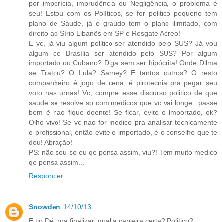
por imperícia, imprudência ou Negligência, o problema é
seu! Estou com os Políticos, se for politico pequeno tem
plano de Saude, já o graúdo tem o plano ilimitado, com
direito ao Sírio Libanês em SP e Resgate Aéreo!
E vc, já viu algum politico ser atendido pelo SUS? Já vou
algum de Brasília ser atendido pelo SUS? Por algum
importado ou Cubano? Diga sem ser hipócrita! Onde Dilma
se Tratou? O Lula? Sarney? E tantos outros? O resto
companheiro é jogo de cena, é pirotecnia pra pegar seu
voto nas urnas! Vc, compre esse discurso politico de que
saude se resolve so com medicos que vc vai longe...passe
bem é nao fique doente! Se ficar, evite o importado, ok?
Olho vivo! Se vc nao for medico pra analisar tecnicamente
o profissional, então evite o importado, é o conselho que te
dou! Abração!
PS: não sou so eu qe pensa assim, viu?! Tem muito medico
qe pensa assim...
Responder
Snowden
14/10/13
E tio Dé, pra finalizar, qual a carreira certa? Politico?