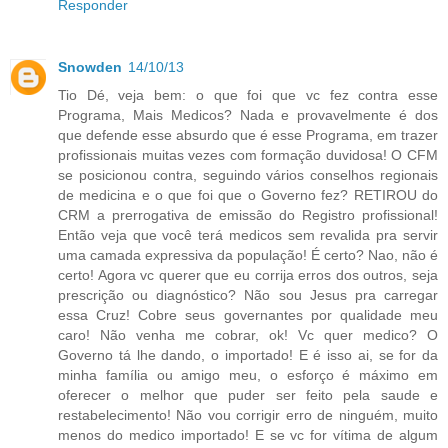
Responder
Snowden
14/10/13
Tio Dé, veja bem: o que foi que vc fez contra esse
Programa, Mais Medicos? Nada e provavelmente é dos
que defende esse absurdo que é esse Programa, em trazer
profissionais muitas vezes com formação duvidosa! O CFM
se posicionou contra, seguindo vários conselhos regionais
de medicina e o que foi que o Governo fez? RETIROU do
CRM a prerrogativa de emissão do Registro profissional!
Então veja que você terá medicos sem revalida pra servir
uma camada expressiva da população! É certo? Nao, não é
certo! Agora vc querer que eu corrija erros dos outros, seja
prescrição ou diagnóstico? Não sou Jesus pra carregar
essa Cruz! Cobre seus governantes por qualidade meu
caro! Não venha me cobrar, ok! Vc quer medico? O
Governo tá lhe dando, o importado! E é isso ai, se for da
minha família ou amigo meu, o esforço é máximo em
oferecer o melhor que puder ser feito pela saude e
restabelecimento! Não vou corrigir erro de ninguém, muito
menos do medico importado! E se vc for vítima de algum