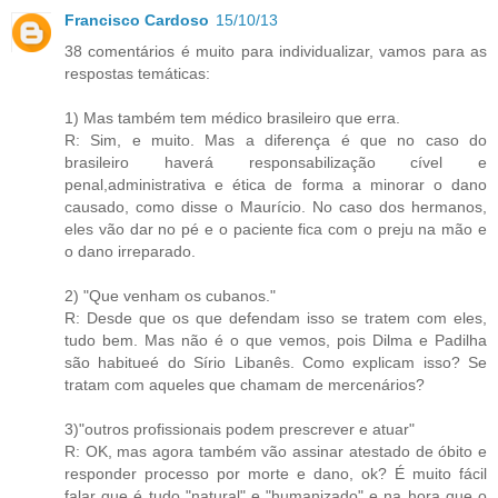
Francisco Cardoso
15/10/13
38 comentários é muito para individualizar, vamos para as
respostas temáticas:
1) Mas também tem médico brasileiro que erra.
R: Sim, e muito. Mas a diferença é que no caso do
brasileiro haverá responsabilização cível e
penal,administrativa e ética de forma a minorar o dano
causado, como disse o Maurício. No caso dos hermanos,
eles vão dar no pé e o paciente fica com o preju na mão e
o dano irreparado.
2) "Que venham os cubanos."
R: Desde que os que defendam isso se tratem com eles,
tudo bem. Mas não é o que vemos, pois Dilma e Padilha
são habitueé do Sírio Libanês. Como explicam isso? Se
tratam com aqueles que chamam de mercenários?
3)"outros profissionais podem prescrever e atuar"
R: OK, mas agora também vão assinar atestado de óbito e
responder processo por morte e dano, ok? É muito fácil
falar que é tudo "natural" e "humanizado" e na hora que o