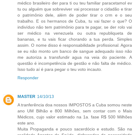
médico brasileiro der para ti ou teu familiar paracetamol ev
tu ou alguém que sobreviver vai processar o cidadão e tirar
o patrimônio dele, além de poder tirar o crm e o seu
trabalho. E os hermanos de Cuba, tu vai fazer o que? O
indivíduo não tem patrimônio para te pagar, se der rolo vai
ser médico na venezuela ou outra republiqueta de
bananas, e tu vais ficar chorando a tua perda. Simples
assim. O nome disso é responsabilidade profissional. Agora
se eu não monto um banco de sangue adequado isso não
me autoriza a transfundir agua na veia do paciente. A
questão é incompetência de gestão e não falta de médico.
Isso tudo aí é para pegar o teu voto incauto.
Responder
MASTER
14/10/13
A tranferência doa nossos IMPOSTOS a Cuba somou neste
ano UM Bilhão e 800 Milhões, sem contar com o Mais
Médicos, cujo valor estimado na 1a. fase R$ 500 Milhões
este ano.
Muita Propaganda e pouco sacerdócio e estudo. São na