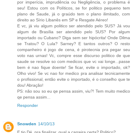
por imperícia, imprudência ou Negligência, o problema é
seu! Estou com os Políticos, se for politico pequeno tem
plano de Saude, já o graúdo tem o plano ilimitado, com
direito ao Sírio Libanês em SP e Resgate Aéreo!
E vc, já viu algum politico ser atendido pelo SUS? Já vou
algum de Brasília ser atendido pelo SUS? Por algum
importado ou Cubano? Diga sem ser hipócrita! Onde Dilma
se Tratou? O Lula? Sarney? E tantos outros? O resto
companheiro é jogo de cena, é pirotecnia pra pegar seu
voto nas urnas! Vc, compre esse discurso politico de que
saude se resolve so com medicos que vc vai longe...passe
bem é nao fique doente! Se ficar, evite o importado, ok?
Olho vivo! Se vc nao for medico pra analisar tecnicamente
o profissional, então evite o importado, é o conselho que te
dou! Abração!
PS: não sou so eu qe pensa assim, viu?! Tem muito medico
qe pensa assim...
Responder
Snowden
14/10/13
E tio Dé, pra finalizar, qual a carreira certa? Politico?