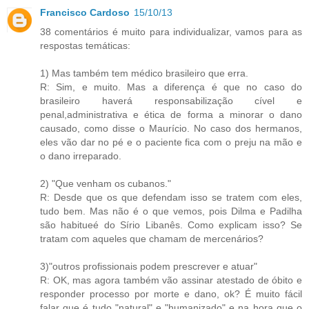
Francisco Cardoso
15/10/13
38 comentários é muito para individualizar, vamos para as
respostas temáticas:
1) Mas também tem médico brasileiro que erra.
R: Sim, e muito. Mas a diferença é que no caso do
brasileiro haverá responsabilização cível e
penal,administrativa e ética de forma a minorar o dano
causado, como disse o Maurício. No caso dos hermanos,
eles vão dar no pé e o paciente fica com o preju na mão e
o dano irreparado.
2) "Que venham os cubanos."
R: Desde que os que defendam isso se tratem com eles,
tudo bem. Mas não é o que vemos, pois Dilma e Padilha
são habitueé do Sírio Libanês. Como explicam isso? Se
tratam com aqueles que chamam de mercenários?
3)"outros profissionais podem prescrever e atuar"
R: OK, mas agora também vão assinar atestado de óbito e
responder processo por morte e dano, ok? É muito fácil
falar que é tudo "natural" e "humanizado" e na hora que o