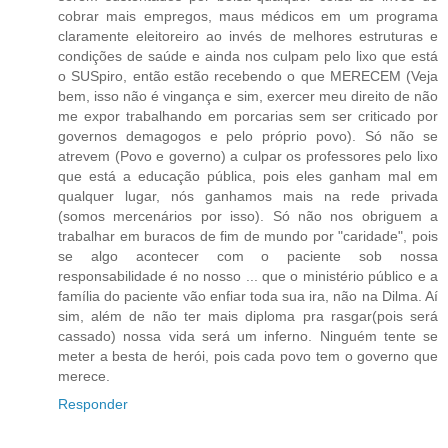
cobrar mais empregos, maus médicos em um programa
claramente eleitoreiro ao invés de melhores estruturas e
condições de saúde e ainda nos culpam pelo lixo que está
o SUSpiro, então estão recebendo o que MERECEM (Veja
bem, isso não é vingança e sim, exercer meu direito de não
me expor trabalhando em porcarias sem ser criticado por
governos demagogos e pelo próprio povo). Só não se
atrevem (Povo e governo) a culpar os professores pelo lixo
que está a educação pública, pois eles ganham mal em
qualquer lugar, nós ganhamos mais na rede privada
(somos mercenários por isso). Só não nos obriguem a
trabalhar em buracos de fim de mundo por "caridade", pois
se algo acontecer com o paciente sob nossa
responsabilidade é no nosso ... que o ministério público e a
família do paciente vão enfiar toda sua ira, não na Dilma. Aí
sim, além de não ter mais diploma pra rasgar(pois será
cassado) nossa vida será um inferno. Ninguém tente se
meter a besta de herói, pois cada povo tem o governo que
merece.
Responder