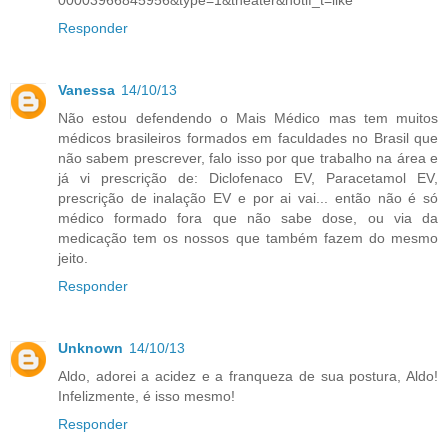
00003966845956&type=1&theater&notif_t=like
Responder
Vanessa
14/10/13
Não estou defendendo o Mais Médico mas tem muitos
médicos brasileiros formados em faculdades no Brasil que
não sabem prescrever, falo isso por que trabalho na área e
já vi prescrição de: Diclofenaco EV, Paracetamol EV,
prescrição de inalação EV e por ai vai... então não é só
médico formado fora que não sabe dose, ou via da
medicação tem os nossos que também fazem do mesmo
jeito.
Responder
Unknown
14/10/13
Aldo, adorei a acidez e a franqueza de sua postura, Aldo!
Infelizmente, é isso mesmo!
Responder