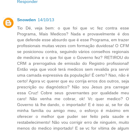
Responder
Snowden
14/10/13
Tio Dé, veja bem: o que foi que vc fez contra esse
Programa, Mais Medicos? Nada e provavelmente é dos
que defende esse absurdo que é esse Programa, em trazer
profissionais muitas vezes com formação duvidosa! O CFM
se posicionou contra, seguindo vários conselhos regionais
de medicina e o que foi que o Governo fez? RETIROU do
CRM a prerrogativa de emissão do Registro profissional!
Então veja que você terá medicos sem revalida pra servir
uma camada expressiva da população! É certo? Nao, não é
certo! Agora vc querer que eu corrija erros dos outros, seja
prescrição ou diagnóstico? Não sou Jesus pra carregar
essa Cruz! Cobre seus governantes por qualidade meu
caro! Não venha me cobrar, ok! Vc quer medico? O
Governo tá lhe dando, o importado! E é isso ai, se for da
minha família ou amigo meu, o esforço é máximo em
oferecer o melhor que puder ser feito pela saude e
restabelecimento! Não vou corrigir erro de ninguém, muito
menos do medico importado! E se vc for vítima de algum