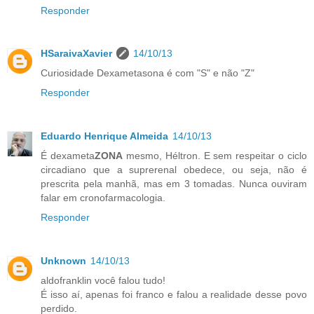
Responder
HSaraivaXavier
14/10/13
Curiosidade Dexametasona é com "S" e não "Z"
Responder
Eduardo Henrique Almeida
14/10/13
É dexameta
ZONA
mesmo, Héltron. E sem respeitar o ciclo
circadiano que a suprerenal obedece, ou seja, não é
prescrita pela manhã, mas em 3 tomadas. Nunca ouviram
falar em cronofarmacologia.
Responder
Unknown
14/10/13
aldofranklin você falou tudo!
É isso aí, apenas foi franco e falou a realidade desse povo
perdido.