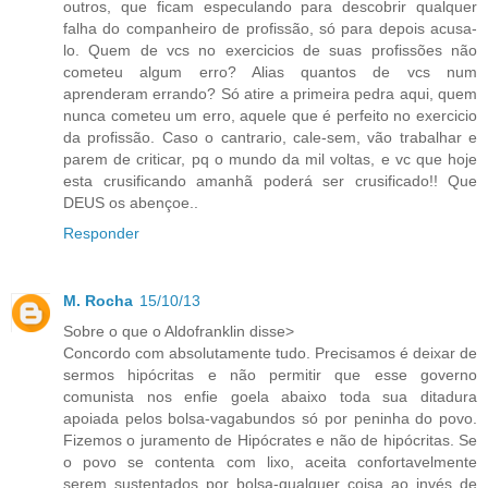
outros, que ficam especulando para descobrir qualquer
falha do companheiro de profissão, só para depois acusa-
lo. Quem de vcs no exercicios de suas profissões não
cometeu algum erro? Alias quantos de vcs num
aprenderam errando? Só atire a primeira pedra aqui, quem
nunca cometeu um erro, aquele que é perfeito no exercicio
da profissão. Caso o cantrario, cale-sem, vão trabalhar e
parem de criticar, pq o mundo da mil voltas, e vc que hoje
esta crusificando amanhã poderá ser crusificado!! Que
DEUS os abençoe..
Responder
M. Rocha
15/10/13
Sobre o que o Aldofranklin disse>
Concordo com absolutamente tudo. Precisamos é deixar de
sermos hipócritas e não permitir que esse governo
comunista nos enfie goela abaixo toda sua ditadura
apoiada pelos bolsa-vagabundos só por peninha do povo.
Fizemos o juramento de Hipócrates e não de hipócritas. Se
o povo se contenta com lixo, aceita confortavelmente
serem sustentados por bolsa-qualquer coisa ao invés de