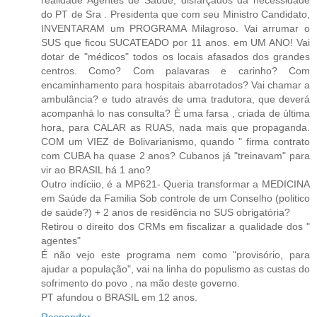
realidade Agentes de Saúde, disfarçados da necessidade
do PT de Sra . Presidenta que com seu Ministro Candidato,
INVENTARAM um PROGRAMA Milagroso. Vai arrumar o
SUS que ficou SUCATEADO por 11 anos. em UM ANO! Vai
dotar de "médicos" todos os locais afasados dos grandes
centros. Como? Com palavaras e carinho? Com
encaminhamento para hospitais abarrotados? Vai chamar a
ambulância? e tudo através de uma tradutora, que deverá
acompanhá lo nas consulta? È uma farsa , criada de última
hora, para CALAR as RUAS, nada mais que propaganda.
COM um VIEZ de Bolivarianismo, quando " firma contrato
com CUBA ha quase 2 anos? Cubanos já "treinavam" para
vir ao BRASIL há 1 ano?
Outro indíciio, é a MP621- Queria transformar a MEDICINA
em Saúde da Familia Sob controle de um Conselho (politico
de saúde?) + 2 anos de residência no SUS obrigatória?
Retirou o direito dos CRMs em fiscalizar a qualidade dos "
agentes"
É não vejo este programa nem como "provisório, para
ajudar a população", vai na linha do populismo as custas do
sofrimento do povo , na mão deste governo.
PT afundou o BRASIL em 12 anos.