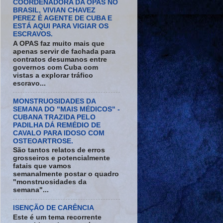
COORDENADORA DA OPAS NO
BRASIL, VIVIAN CHAVEZ
PEREZ É AGENTE DE CUBA E
ESTÁ AQUI PARA VIGIAR OS
ESCRAVOS.
A OPAS faz muito mais que
apenas servir de fachada para
contratos desumanos entre
governos com Cuba com
vistas a explorar tráfico
escravo...
MONSTRUOSIDADES DA
SEMANA DO "MAIS MÉDICOS" -
CUBANA TRAZIDA PELO
PADILHA DÁ REMÉDIO DE
CAVALO PARA IDOSO COM
OSTEOARTROSE.
São tantos relatos de erros
grosseiros e potencialmente
fatais que vamos
semanalmente postar o quadro
"monstruosidades da
semana"...
ISENÇÃO DE CARÊNCIA
Este é um tema recorrente