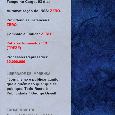
Tempo no Cargo:
93 dias.
Automatização do INSS:
ZERO.
Providências Gerenciais:
ZERO.
Combate a Fraude:
ZERO.
Petistas Nomeados:
13
(TREZE)
.
Processos Represados:
10.000.000
LIBERDADE DE IMPRENSA
"Jornalismo é publicar aquilo
que alguém não quer que se
publique. Todo Resto é
Publicidade." George Orwell
EXONERÔMETRO