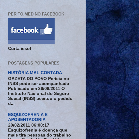
PERITO.MED NO FACEBOOK
Curta isso!
POSTAGENS POPULARES
HISTÓRIA MAL CONTADA
GAZETA DO POVO Perícia no
INSS pode ser acompanhada
Publicado em 26/08/2011 O
Instituto Nacional do Seguro
Social (INSS) aceitou o pedido
d...
ESQUIZOFRENIA E
APOSENTADORIA
20/02/2011 06:00:17
Esquizofrenia é doença que
mais tira pessoas do trabalho