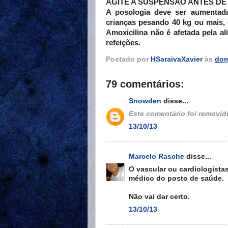
AGITE A SUSPENSÃO ANTES DE
A posologia deve ser aumentada
crianças pesando 40 kg ou mais, 
Amoxicilina não é afetada pela al
refeições.
Postado por
HSaraivaXavier
às
dom
79 comentários:
Snowden
disse...
Este comentário foi removido
13/10/13
Marcelo Rasche
disse...
O vascular ou cardiologistas
médico do posto de saúde.
Não vai dar certo.
13/10/13