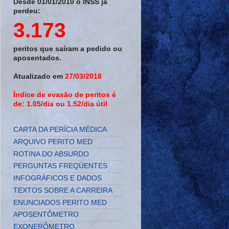
Desde 01/01/2010 o INSS já
perdeu:
3.173
peritos que saíram a pedido ou
aposentados.
Atualizado em
27/03/2018
Índice de evasão de peritos é
de: 1.05/dia ou 1.52/dia útil
CARTA DA PERÍCIA MÉDICA
ARQUIVO PERITO MED
ROTINA DO ABSURDO
PERGUNTAS FREQÜENTES
INFOGRÁFICOS E DADOS
TEXTOS SOBRE A CARREIRA
ENUNCIADOS PERITO.MED
APOSENTÔMETRO
EXONERÔMETRO