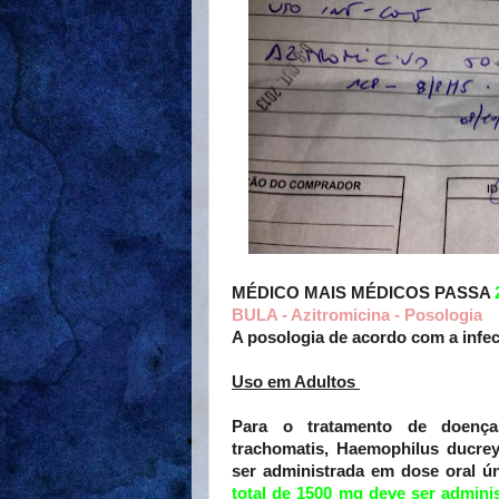
MÉDICO MAIS MÉDICOS PASSA
BULA - Azitromicina - Posologia
A posologia de acordo com a infec
Uso em Adultos
Para o tratamento de doenças
trachomatis, Haemophilus ducrey
ser administrada em dose oral ú
total de 1500 mg deve ser admini