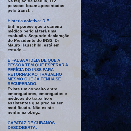
Na região de Marília, 112
pessoas foram aposentadas
pelo transt...
Histeria coletiva: D.E.
Enfim parece que a carreira
médico pericial terá uma
evolução. Segundo declaração
do Presidente do INSS, Dr
Mauro Hauschild, está em
estudo ...
É FALSA A IDÉIA DE QUE A
PESSOA TEM QUE ESPERAR A
PERÍCIA DO INSS PARA
RETORNAR AO TRABALHO
MESMO QUE JÁ TENHA SE
RECUPERADO.
Existe um conceito entre
empregadores, empregados e
médicos do trabalho e
assistentes que precisa ser
modificado: Não existe
nenhuma obrig...
CAPATAZ DE CUBANOS
DESCOBERTA: