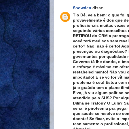
Snowden
disse...
Tio Dé, veja bem: o que foi
provavelmente é dos que de
profissionais muitas vezes
seguindo vários conselhos r
RETIROU do CRM a prerrogati
você terá medicos sem reval
certo? Nao, não é certo! Ago
prescrição ou diagnóstico? 
governantes por qualidade 
Governo tá lhe dando, o impo
o esforço é máximo em ofere
restabelecimento! Não vou c
importado! E se vc for vítim
problema é seu! Estou com o
já o graúdo tem o plano ilim
E vc, já viu algum politico 
atendido pelo SUS? Por alg
Dilma se Tratou? O Lula? Sa
cena, é pirotecnia pra pegar
que saude se resolve so com
doente! Se ficar, evite o im
tecnicamente o profissional,