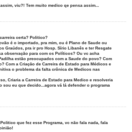
assim, viu?! Tem muito medico qe pensa assim...
 carreira certa? Politico?
povão é o importado, pra mim, ou é Plano de Saude ou
cos Graúdos, pra ir pro Hosp. Sírio Libanês e ter Resgate
sa observação para com os Políticos? Ou vc acha
 Padilha estão preocupados com a Saude do povo? Com
o? Com a Criação de Carreira de Estado para Médicos e
nitiva o problema da falta crônica de Medicos nas
so, Criaria a Carreira de Estado para Medico e resolveria
 sou eu que decido...agora vá lá defender o programa
 Politico que fez esse Programa, vc não fala nada, fala
pinião!