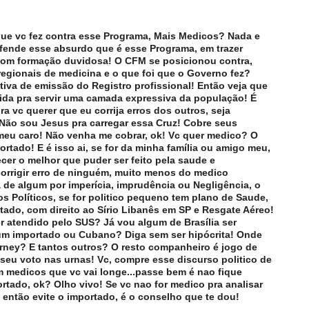
 que vc fez contra esse Programa, Mais Medicos? Nada e
fende esse absurdo que é esse Programa, em trazer
 com formação duvidosa! O CFM se posicionou contra,
egionais de medicina e o que foi que o Governo fez?
va de emissão do Registro profissional! Então veja que
ida pra servir uma camada expressiva da população! É
ra vc querer que eu corrija erros dos outros, seja
Não sou Jesus pra carregar essa Cruz! Cobre seus
meu caro! Não venha me cobrar, ok! Vc quer medico? O
rtado! E é isso ai, se for da minha família ou amigo meu,
cer o melhor que puder ser feito pela saude e
orrigir erro de ninguém, muito menos do medico
a de algum por imperícia, imprudência ou Negligência, o
s Políticos, se for politico pequeno tem plano de Saude,
itado, com direito ao Sírio Libanês em SP e Resgate Aéreo!
ser atendido pelo SUS? Já vou algum de Brasília ser
um importado ou Cubano? Diga sem ser hipócrita! Onde
rney? E tantos outros? O resto companheiro é jogo de
 seu voto nas urnas! Vc, compre esse discurso politico de
 medicos que vc vai longe...passe bem é nao fique
portado, ok? Olho vivo! Se vc nao for medico pra analisar
 então evite o importado, é o conselho que te dou!