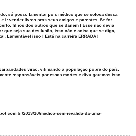
ldo, só posso lamentar pois médico que se coloca dessa
e ir vender livros pros seus amigos e parentes. Se for
certo, filhos dos outros que se danem ! Esse não devia
r que seja sua desilusão, isso não é coisa que se diga,
al. Lamentável isso ! Está na carreira ERRADA !
barbaridades virão, vitimando a população pobre do país.
amente responsáveis por essas mortes e divulgaremos isso
spot.com.br/2013/10/medico-sem-revalida-da-uma-