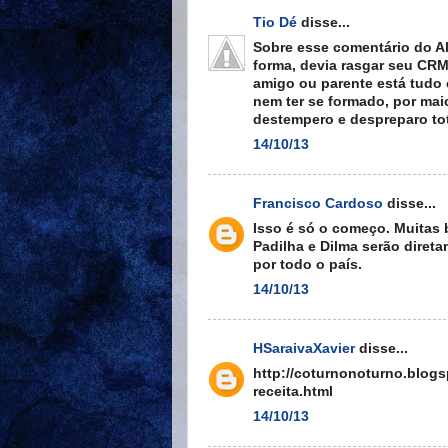
Tio Dé
disse...
Sobre esse comentário do A
forma, devia rasgar seu CRM 
amigo ou parente está tudo 
nem ter se formado, por maio
destempero e despreparo tot
14/10/13
Francisco Cardoso
disse...
Isso é só o começo. Muitas 
Padilha e Dilma serão diret
por todo o país.
14/10/13
HSaraivaXavier
disse...
http://coturnonoturno.blog
receita.html
14/10/13