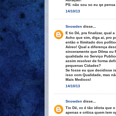
Abração!
PS: não sou so eu qe pensa 
14/10/13
Snowden
disse...
E tio Dé, pra finalizar, qual a
Acho que sim, diga ai, pro 
então o Ilimitado dos políti
Aéreo! Qual a diferença des
sinceramente que Dilma ou
qualidade no Serviço Public
assim resolver de forma defi
pequenas Cidades?
Se fosse eu que decidisse is
isso com Qualidade, mas não
Mais Medicos!
14/10/13
Snowden
disse...
Tio Dé, vc é tão idiota que o
apenas e critica quem tem o