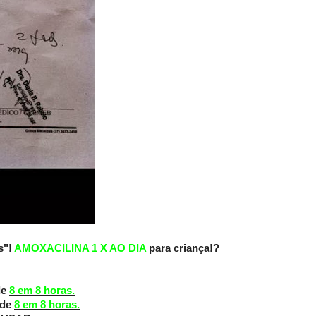
s"!
AMOXACILINA 1 X AO DIA
para criança!?
de
8 em 8 horas.
 de
8 em 8 horas.