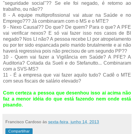
"seguridade social"?? Se ele foi negado, é retorno ao
trabalho, ou não??
8 - A equipe multiprofissional vai atuar na Saúde e no
Emprego??? Já combinaram com o MS e o MTE?
9 - Nexo Causal?? Do que? De quem? Para o que? A PFE
vai verificar nexos? E só vai fazer isso nos casos de BI
negado? Nos LI não? A pessoa recebe LI por atropelamento
ou por ter sido espancada pelo marido brutalmente e ai não
haverá regressiva pois não precisou de um segundo PP??
10 - Quem vai fazer a Vigilância em Saúde? A PFE? A
Auditoria? Coitada da Sueli e do Stefanutto... Combinaram
com a SVS-MS?
11 - É a empresa que vai fazer aquilo tudo? Cadê o MTE
com seus fiscais de salário elevado?
Com certeza a pessoa que desenhou isso ai acima não
faz a menor idéia do que está fazendo nem onde está
pisando.
Francisco Cardoso
às
sexta-feira, junho 14, 2013
Compartilhar