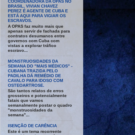
COORDENADORA DA OPAS NO
BRASIL, VIVIAN CHAVEZ
PEREZ É AGENTE DE CUBA E
ESTÁ AQUI PARA VIGIAR OS
ESCRAVOS.
A OPAS faz muito mais que
apenas servir de fachada para
contratos desumanos entre
governos com Cuba com
vistas a explorar tráfico
escravo...
MONSTRUOSIDADES DA
SEMANA DO "MAIS MÉDICOS" -
CUBANA TRAZIDA PELO
PADILHA DÁ REMÉDIO DE
CAVALO PARA IDOSO COM
OSTEOARTROSE.
São tantos relatos de erros
grosseiros e potencialmente
fatais que vamos
semanalmente postar o quadro
"monstruosidades da
semana"...
ISENÇÃO DE CARÊNCIA
Este é um tema recorrente