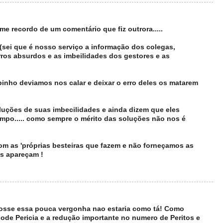
e recordo de um comentário que fiz outrora.....
(sei que é nosso serviço a informação dos colegas,
rros absurdos e as imbeilidades dos gestores e as
inho deviamos nos calar e deixar o erro deles os matarem
luções de suas imbecilidades e ainda dizem que eles
empo..... como sempre o mérito das soluções não nos é
om as 'próprias besteiras que fazem e não forneçamos as
os apareçam !
fosse essa pouca vergonha nao estaria como tá! Como
pode Pericia e a redução importante no numero de Peritos e