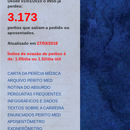
Desde 01/01/2010 o INSS já
perdeu:
3.173
peritos que saíram a pedido ou
aposentados.
Atualizado em
27/03/2018
Índice de evasão de peritos é
de: 1.05/dia ou 1.52/dia útil
CARTA DA PERÍCIA MÉDICA
ARQUIVO PERITO MED
ROTINA DO ABSURDO
PERGUNTAS FREQÜENTES
INFOGRÁFICOS E DADOS
TEXTOS SOBRE A CARREIRA
ENUNCIADOS PERITO.MED
APOSENTÔMETRO
EXONERÔMETRO