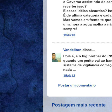
o Governo assistindo de cam
reverter isso?
E essas idéias absurdas? Is
É de ultima categoria e cada
Mas vamos em frente te que 
uma hora a agua molha a ná
sempre!
15/6/13
Vandeilton
disse...
Pois é, e o big brother do 
quando um perito vai ao ban
sistema de vigilância come
nada ...
15/6/13
Postar um comentário
Postagem mais recente