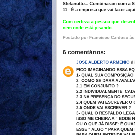
Stefanutto... Combinaram com a
11 - É a empresa que vai fazer aq
Com certeza a pessoa que desenh
nem onde está pisando.
Postado por
Francisco Cardoso
à
6 comentários:
JOSÉ ALBERTO ARMÊNIO
di
FICO IMAGINANDO ESSA EQ
1- QUAL SUA COMPOSIÇÃO 
2- COMO SE DARÁ A AVALI
2.1 EM CONJUNTO ?
2.2 INDIVIDUALMENTE, CAD
2.3 NA PRESENÇA DO SEGU
2.4 QUEM VAI ESCREVER O 
2.5 ONDE VAI ESCREVER ?
3- QUAL O RESPALDO LEG
ISSO ME CHEIRA A " BODE N
OU O QUE JÁ DISSE: É QU
ESSE " ALGO " PARA QUEM
PARA QUEM ENTENDE VAI F