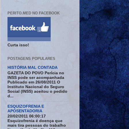
PERITO.MED NO FACEBOOK
Curta isso!
POSTAGENS POPULARES
HISTÓRIA MAL CONTADA
GAZETA DO POVO Perícia no
INSS pode ser acompanhada
Publicado em 26/08/2011 O
Instituto Nacional do Seguro
Social (INSS) aceitou o pedido
d...
ESQUIZOFRENIA E
APOSENTADORIA
20/02/2011 06:00:17
Esquizofrenia é doença que
mais tira pessoas do trabalho