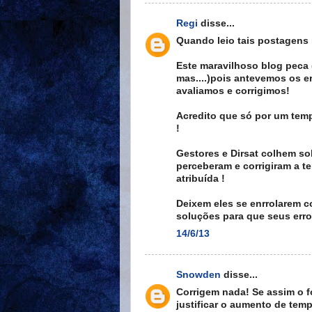
Regi
disse...
Quando leio tais postagens m
Este maravilhoso blog peca 
mas....)pois antevemos os e
avaliamos e corrigimos!
Acredito que só por um temp
!
Gestores e Dirsat colhem so
perceberam e corrigiram a t
atribuída !
Deixem eles se enrrolarem c
soluções para que seus err
14/6/13
Snowden
disse...
Corrigem nada! Se assim o 
justificar o aumento de tem