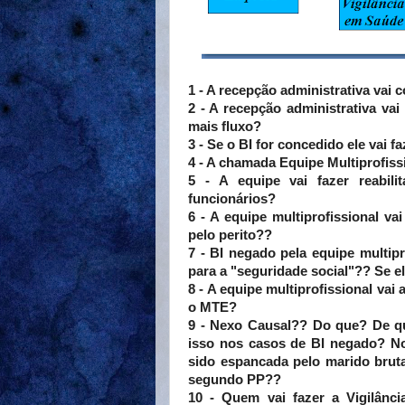
1 - A recepção administrativa vai
2 - A recepção administrativa va
mais fluxo?
3 - Se o BI for concedido ele vai 
4 - A chamada Equipe Multiprofiss
5 - A equipe vai fazer reabil
funcionários?
6 - A equipe multiprofissional 
pelo perito??
7 - BI negado pela equipe multi
para a "seguridade social"?? Se el
8 - A equipe multiprofissional v
o MTE?
9 - Nexo Causal?? Do que? De qu
isso nos casos de BI negado? No
sido espancada pelo marido brut
segundo PP??
10 - Quem vai fazer a Vigilânc