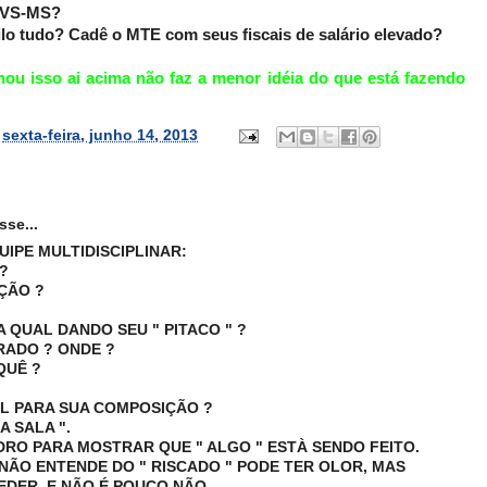
 SVS-MS?
uilo tudo? Cadê o MTE com seus fiscais de salário elevado?
ou isso ai acima não faz a menor idéia do que está fazendo
s
sexta-feira, junho 14, 2013
sse...
UIPE MULTIDISCIPLINAR:
?
AÇÃO ?
A QUAL DANDO SEU " PITACO " ?
RADO ? ONDE ?
QUÊ ?
AL PARA SUA COMPOSIÇÃO ?
A SALA ".
ADRO PARA MOSTRAR QUE " ALGO " ESTÀ SENDO FEITO.
 NÃO ENTENDE DO " RISCADO " PODE TER OLOR, MAS
EDER, E NÃO É POUCO NÃO.