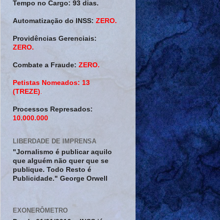
Tempo no Cargo:
93 dias.
Automatização do INSS:
ZERO.
Providências Gerenciais:
ZERO.
Combate a Fraude:
ZERO.
Petistas Nomeados:
13
(TREZE)
.
Processos Represados:
10.000.000
LIBERDADE DE IMPRENSA
"Jornalismo é publicar aquilo
que alguém não quer que se
publique. Todo Resto é
Publicidade." George Orwell
EXONERÔMETRO