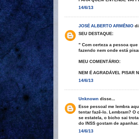
14/6/13
JOSÉ ALBERTO ARMÊNIO
di
SEU DESTAQUE:
" Com certeza a pessoa que 
fazendo nem onde está pisa
MEU COMENTÁRIO:
NEM É AGRADÁVEL PISAR N
14/6/13
Unknown
disse...
Esse pessoal me lembra aqu
tentar fazê-lo. Lembram? O c
se estatela, o bicho sai tro
do INSS gostam de apanhar.
14/6/13