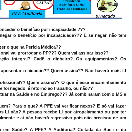
 conceder o benefício por incapacidade ???
i negar o benefício por incapacidade??? E se negar, não tem
fazer o que na Perícia Médica??
ional vai prorrogar o PP??? Quem vai assinar isso??
itação integral? Cadê o dinheiro? Os equipamentos? Os
vai aposentar o cidadão?? Quem assina?? Não haverá mais LI
profissional?? Quem assina?? O que é esse encaminhamento
e foi negado, é retorno ao trabalho, ou não??
ai atuar na Saúde e no Emprego??? Já combinaram com o MS e
em? Para o que? A PFE vai verificar nexos? E só vai fazer
s LI não? A pessoa recebe LI por atropelamento ou por ter
almente e ai não haverá regressiva pois não precisou de um
ia em Saúde? A PFE? A Auditoria? Coitada da Sueli e do