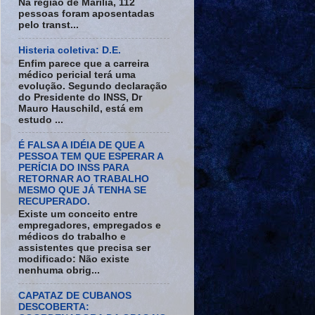
Na região de Marília, 112
pessoas foram aposentadas
pelo transt...
Histeria coletiva: D.E.
Enfim parece que a carreira
médico pericial terá uma
evolução. Segundo declaração
do Presidente do INSS, Dr
Mauro Hauschild, está em
estudo ...
É FALSA A IDÉIA DE QUE A
PESSOA TEM QUE ESPERAR A
PERÍCIA DO INSS PARA
RETORNAR AO TRABALHO
MESMO QUE JÁ TENHA SE
RECUPERADO.
Existe um conceito entre
empregadores, empregados e
médicos do trabalho e
assistentes que precisa ser
modificado: Não existe
nenhuma obrig...
CAPATAZ DE CUBANOS
DESCOBERTA: