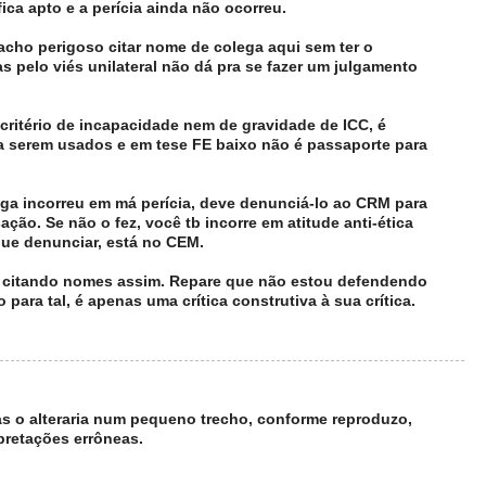
fica apto e a perícia ainda não ocorreu.
cho perigoso citar nome de colega aqui sem ter o
s pelo viés unilateral não dá pra se fazer um julgamento
 critério de incapacidade nem de gravidade de ICC, é
 serem usados e em tese FE baixo não é passaporte para
ga incorreu em má perícia, deve denunciá-lo ao CRM para
ção. Se não o fez, você tb incorre em atitude anti-ética
 que denunciar, está no CEM.
ar citando nomes assim. Repare que não estou defendendo
para tal, é apenas uma crítica construtiva à sua crítica.
s o alteraria num pequeno trecho, conforme reproduzo,
pretações errôneas.