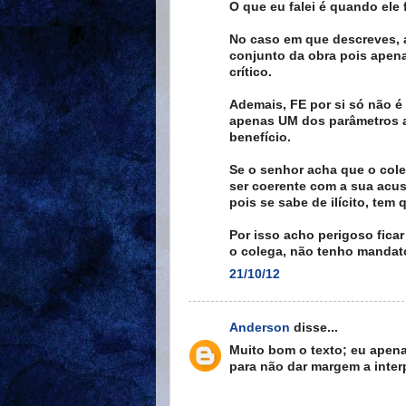
O que eu falei é quando ele 
No caso em que descreves, a
conjunto da obra pois apena
crítico.
Ademais, FE por si só não é
apenas UM dos parâmetros a
benefício.
Se o senhor acha que o cole
ser coerente com a sua acusa
pois se sabe de ilícito, tem
Por isso acho perigoso fic
o colega, não tenho mandato 
21/10/12
Anderson
disse...
Muito bom o texto; eu apena
para não dar margem a inter