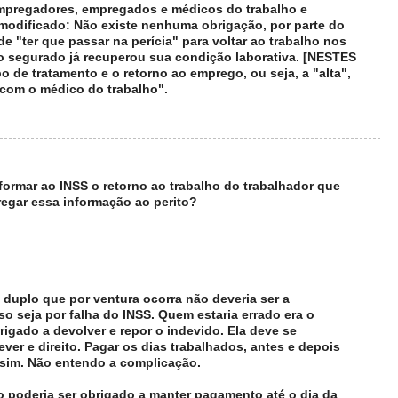
empregadores, empregados e médicos do trabalho e
 modificado: Não existe nenhuma obrigação, por parte do
 "ter que passar na perícia" para voltar ao trabalho nos
 segurado já recuperou sua condição laborativa. [NESTES
de tratamento e o retorno ao emprego, ou seja, a "alta",
 com o médico do trabalho".
formar ao INSS o retorno ao trabalho do trabalhador que
gar essa informação ao perito?
duplo que por ventura ocorra não deveria ser a
 seja por falha do INSS. Quem estaria errado era o
igado a devolver e repor o indevido. Ela deve se
ver e direito. Pagar os dias trabalhados, antes e depois
ssim. Não entendo a complicação.
 poderia ser obrigado a manter pagamento até o dia da