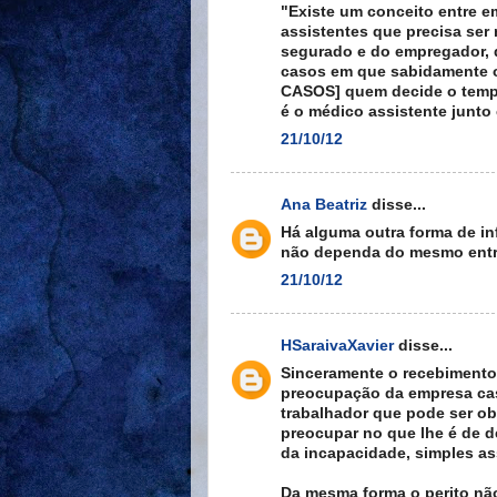
"Existe um conceito entre 
assistentes que precisa ser
segurado e do empregador, de
casos em que sabidamente o
CASOS] quem decide o tempo 
é o médico assistente junto
21/10/12
Ana Beatriz
disse...
Há alguma outra forma de in
não dependa do mesmo entre
21/10/12
HSaraivaXavier
disse...
Sinceramente o recebimento 
preocupação da empresa caso
trabalhador que pode ser obr
preocupar no que lhe é de de
da incapacidade, simples a
Da mesma forma o perito não