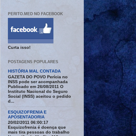
PERITO.MED NO FACEBOOK
Curta isso!
POSTAGENS POPULARES
HISTÓRIA MAL CONTADA
GAZETA DO POVO Perícia no
INSS pode ser acompanhada
Publicado em 26/08/2011 O
Instituto Nacional do Seguro
Social (INSS) aceitou o pedido
d...
ESQUIZOFRENIA E
APOSENTADORIA
20/02/2011 06:00:17
Esquizofrenia é doença que
mais tira pessoas do trabalho