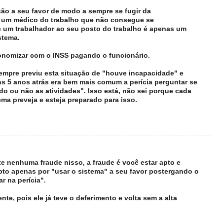
ção a seu favor de modo a sempre se fugir da
, um médico do trabalho que não consegue se
de um trabalhador ao seu posto do trabalho é apenas um
stema.
onomizar com o INSS pagando o funcionário.
empre previu esta situação de "houve incapacidade" e
uns 5 anos atrás era bem mais comum a perícia perguntar se
do ou não as atividades". Isso está, não sei porque cada
ema preveja e esteja preparado para isso.
te nenhuma fraude nisso, a fraude é você estar apto e
pto apenas por "usar o sistema" a seu favor postergando o
r na perícia".
nte, pois ele já teve o deferimento e volta sem a alta