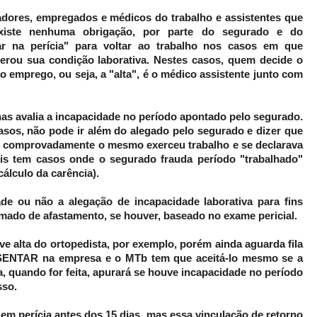
adores, empregados e médicos do trabalho e assistentes que
existe nenhuma obrigação, por parte do segurado e do
r na perícia" para voltar ao trabalho nos casos em que
erou sua condição laborativa. Nestes casos, quem decide o
o emprego, ou seja, a "alta", é o médico assistente junto com
as avalia a incapacidade no período apontado pelo segurado.
casos, não pode ir além do alegado pelo segurado e dizer que
 comprovadamente o mesmo exerceu trabalho e se declarava
is tem casos onde o segurado frauda período "trabalhado"
álculo da carência).
e ou não a alegação de incapacidade laborativa para fins
imado de afastamento, se houver, baseado no exame pericial.
ve alta do ortopedista, por exemplo, porém ainda aguarda fila
NTAR na empresa e o MTb tem que aceitá-lo mesmo se a
cia, quando for feita, apurará se houve incapacidade no período
sso.
r em perícia antes dos 15 dias, mas essa vinculação de retorno