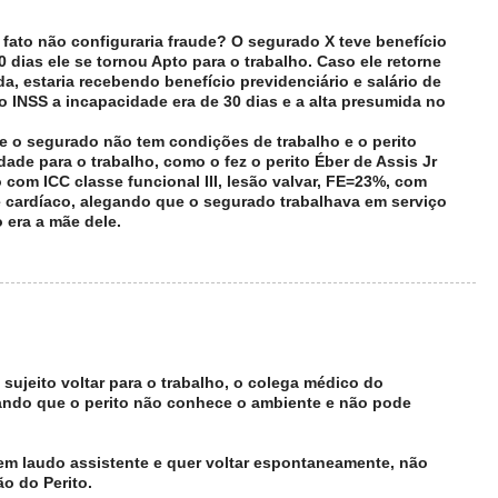
 fato não configuraria fraude? O segurado X teve benefício
 dias ele se tornou Apto para o trabalho. Caso ele retorne
da, estaria recebendo benefício previdenciário e salário de
o INSS a incapacidade era de 30 dias e a alta presumida no
ue o segurado não tem condições de trabalho e o perito
dade para o trabalho, como o fez o perito Éber de Assis Jr
om ICC classe funcional III, lesão valvar, FE=23%, com
e cardíaco, alegando que o segurado trabalhava em serviço
 era a mãe dele.
sujeito voltar para o trabalho, o colega médico do
gando que o perito não conhece o ambiente e não pode
 tem laudo assistente e quer voltar espontaneamente, não
ão do Perito.