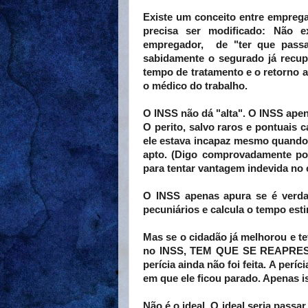
Existe um conceito entre empreg
precisa ser modificado: Não 
empregador, de "ter que passa
sabidamente o segurado já recup
tempo de tratamento e o retorno a
o médico do trabalho.
O INSS não dá "alta". O INSS apen
O perito, salvo raros e pontuais 
ele estava incapaz mesmo quando
apto. (Digo comprovadamente po
para tentar vantagem indevida no c
O INSS apenas apura se é verdad
pecuniários e calcula o tempo est
Mas se o cidadão já melhorou e te
no INSS, TEM QUE SE REAPRESE
perícia ainda não foi feita. A perí
em que ele ficou parado. Apenas i
Não é o ideal. O ideal seria passa