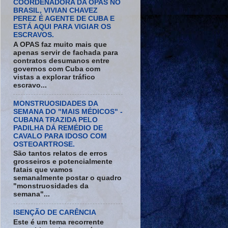
COORDENADORA DA OPAS NO
BRASIL, VIVIAN CHAVEZ
PEREZ É AGENTE DE CUBA E
ESTÁ AQUI PARA VIGIAR OS
ESCRAVOS.
A OPAS faz muito mais que
apenas servir de fachada para
contratos desumanos entre
governos com Cuba com
vistas a explorar tráfico
escravo...
MONSTRUOSIDADES DA
SEMANA DO "MAIS MÉDICOS" -
CUBANA TRAZIDA PELO
PADILHA DÁ REMÉDIO DE
CAVALO PARA IDOSO COM
OSTEOARTROSE.
São tantos relatos de erros
grosseiros e potencialmente
fatais que vamos
semanalmente postar o quadro
"monstruosidades da
semana"...
ISENÇÃO DE CARÊNCIA
Este é um tema recorrente