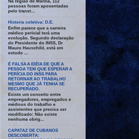
Na região de Marília, 112
pessoas foram aposentadas
pelo transt...
Histeria coletiva: D.E.
Enfim parece que a carreira
médico pericial terá uma
evolução. Segundo declaração
do Presidente do INSS, Dr
Mauro Hauschild, está em
estudo ...
É FALSA A IDÉIA DE QUE A
PESSOA TEM QUE ESPERAR A
PERÍCIA DO INSS PARA
RETORNAR AO TRABALHO
MESMO QUE JÁ TENHA SE
RECUPERADO.
Existe um conceito entre
empregadores, empregados e
médicos do trabalho e
assistentes que precisa ser
modificado: Não existe
nenhuma obrig...
CAPATAZ DE CUBANOS
DESCOBERTA: