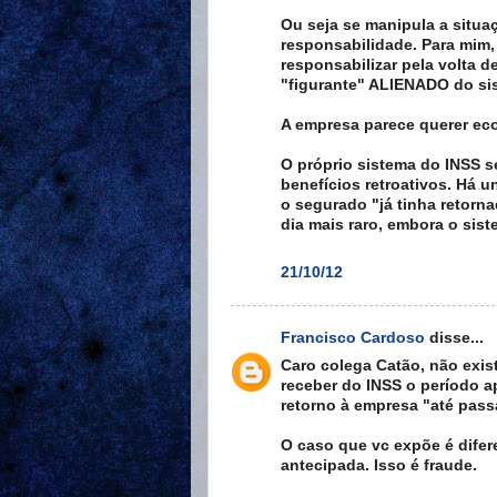
Ou seja se manipula a situa
responsabilidade. Para mim
responsabilizar pela volta 
"figurante" ALIENADO do si
A empresa parece querer ec
O próprio sistema do INSS s
benefícios retroativos. Há 
o segurado "já tinha retorna
dia mais raro, embora o sist
21/10/12
Francisco Cardoso
disse...
Caro colega Catão, não exis
receber do INSS o período a
retorno à empresa "até passa
O caso que vc expõe é difere
antecipada. Isso é fraude.