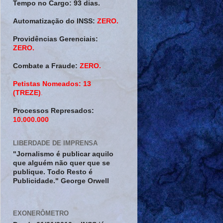
Tempo no Cargo:
93 dias.
Automatização do INSS:
ZERO.
Providências Gerenciais:
ZERO.
Combate a Fraude:
ZERO.
Petistas Nomeados:
13
(TREZE)
.
Processos Represados:
10.000.000
LIBERDADE DE IMPRENSA
"Jornalismo é publicar aquilo
que alguém não quer que se
publique. Todo Resto é
Publicidade." George Orwell
EXONERÔMETRO