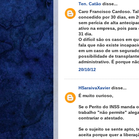
Ten. Catão
disse...
Caro Francisco Cardoso. Tal
concedido por 30 dias, em 20
sem perícia de alta antecipa
ativo na empresa, pois para 
31 dia.
O difícil são os casos em q
fala que não existe incapaci
em um caso de um segurado c
possibilidade de transplant
administrativo. É porque não
20/10/12
HSaraivaXavier
disse...
É muito curioso,
Se o Perito do INSS manda o 
trabalho "não permite" ale
contrariar o atestado.
Se o sujeito se sente apto,
aceita porque quer a liberaç