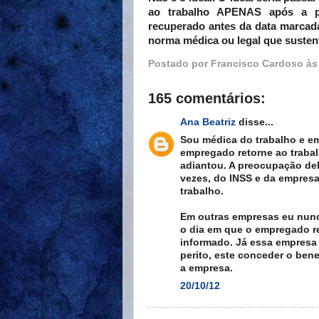
ao trabalho APENAS após a pe
recuperado antes da data marcada
norma médica ou legal que susten
Postado por
Francisco Cardoso
à
165 comentários:
Ana Beatriz
disse...
Sou médica do trabalho e e
empregado retorne ao trabalh
adiantou. A preocupação de
vezes, do INSS e da empresa
trabalho.
Em outras empresas eu nunca
o dia em que o empregado re
informado. Já essa empresa
perito, este conceder o bene
a empresa.
20/10/12