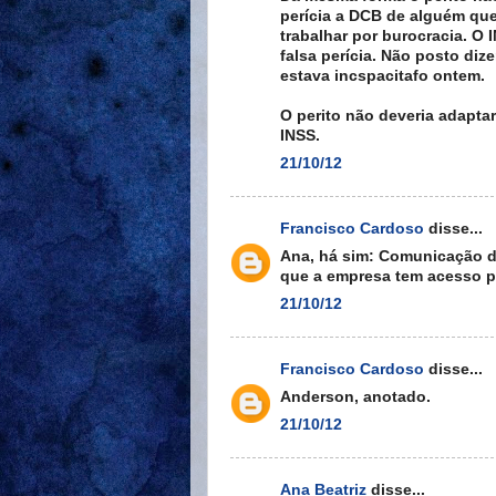
perícia a DCB de alguém qu
trabalhar por burocracia. O
falsa perícia. Não posto di
estava incspacitafo ontem.
O perito não deveria adapta
INSS.
21/10/12
Francisco Cardoso
disse...
Ana, há sim: Comunicação di
que a empresa tem acesso pe
21/10/12
Francisco Cardoso
disse...
Anderson, anotado.
21/10/12
Ana Beatriz
disse...