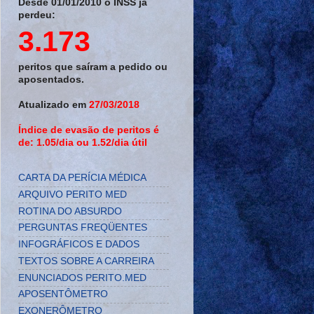
Desde 01/01/2010 o INSS já
perdeu:
3.173
peritos que saíram a pedido ou
aposentados.
Atualizado em
27/03/2018
Índice de evasão de peritos é
de: 1.05/dia ou 1.52/dia útil
CARTA DA PERÍCIA MÉDICA
ARQUIVO PERITO MED
ROTINA DO ABSURDO
PERGUNTAS FREQÜENTES
INFOGRÁFICOS E DADOS
TEXTOS SOBRE A CARREIRA
ENUNCIADOS PERITO.MED
APOSENTÔMETRO
EXONERÔMETRO