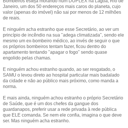
Bombeiros esteja morando num DUPLEX na Lagoa, Rio de
Janeiro, um dos 50 endereços mais caros do planeta, cujo
valor (apenas do imóvel) não sai por menos de 12 milhões
de reais.
E ninguém acha estranho que esse Secretário, ao ver um
princípio de incêndio na sua "adega climatizada", sendo ele
mesmo um ex-bombeiro médico, ao invés de seguir o que
os próprios bombeiros tentam fazer, ficou dentro do
apartamento tentando "apagar o fogo" sendo quase
engolido pelas chamas.
E ninguém achou estranho quando, ao ser resgatado, o
SAMU o levou direto ao hospital particular mais badalado
da cidade e não ao público mais próximo, como manda a
norma.
E mais ainda, ninguém achou estranho o próprio Secretário
de Saúde, que é um dos chefes da gangue dos
guardanapos, preferir usar a rede privada à rede pública
que ELE comanda. Se nem ele confia, imagina o que deve
ser. Mas ninguém acha estranho.