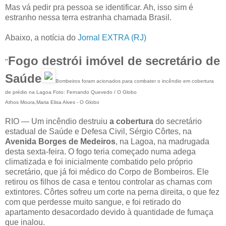
Mas vá pedir pra pessoa se identificar. Ah, isso sim é
estranho nessa terra estranha chamada Brasil.
Abaixo, a notícia do
Jornal EXTRA (RJ)
Fogo destrói imóvel de secretário de
"
Saúde
Bombeiros foram acionados para combater o incêndio em cobertura
de prédio na Lagoa Foto: Fernando Quevedo / O Globo
Athos Moura,Maria Elisa Alves - O Globo
RIO — Um incêndio destruiu
a cobertura
do secretário
estadual de Saúde e Defesa Civil, Sérgio Côrtes, na
Avenida Borges de Medeiros
, na Lagoa, na madrugada
desta sexta-feira. O fogo teria começado numa adega
climatizada e foi inicialmente combatido pelo próprio
secretário, que já foi médico do Corpo de Bombeiros. Ele
retirou os filhos de casa e tentou controlar as chamas com
extintores. Côrtes sofreu um corte na perna direita, o que fez
com que perdesse muito sangue, e foi retirado do
apartamento desacordado devido à quantidade de fumaça
que inalou.