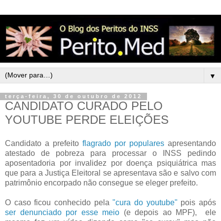
▼
terça-feira, 30 de outubro de 2012
CANDIDATO CURADO PELO
YOUTUBE PERDE ELEIÇÕES
Candidato a prefeito
flagrado por populares
apresentando
atestado de pobreza para processar o INSS pedindo
aposentadoria por invalidez por doença psiquiátrica mas
que para a Justiça Eleitoral se apresentava são e salvo com
patrimônio encorpado não consegue se eleger prefeito.
O caso ficou conhecido pela
"cura do youtube"
pois após
ser denunciado por esse meio
(e depois ao MPF), ele