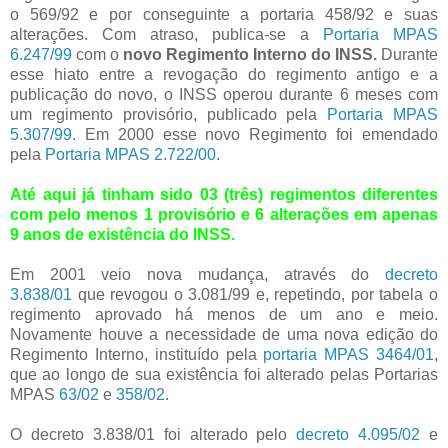
o 569/92 e por conseguinte a portaria 458/92 e suas
alterações. Com atraso, publica-se a
Portaria MPAS
6.247/99
com o
novo Regimento Interno do INSS.
Durante
esse hiato entre a revogação do regimento antigo e a
publicação do novo, o INSS operou durante 6 meses com
um regimento provisório, publicado pela
Portaria MPAS
5.307/99.
Em 2000 esse novo Regimento foi emendado
pela
Portaria MPAS 2.722/00
.
Até aqui já tinham sido 03 (três) regimentos diferentes
com pelo menos 1 provisório e 6 alterações em apenas
9 anos de existência do INSS.
Em 2001 veio nova mudança, através do
decreto
3.838/01
que revogou o 3.081/99 e, repetindo, por tabela o
regimento aprovado há menos de um ano e meio.
Novamente houve a necessidade de uma nova edição do
Regimento Interno, instituído pela
portaria MPAS 3464/01
,
que ao longo de sua existência foi alterado pelas Portarias
MPAS
63/02
e
358/02
.
O decreto 3.838/01 foi alterado pelo
decreto 4.095/02
e