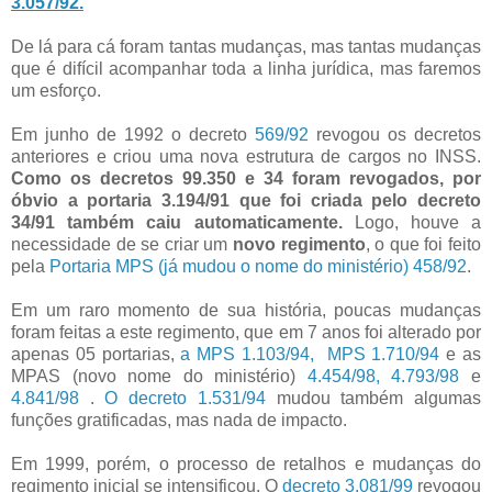
3.057/92.
De lá para cá foram tantas mudanças, mas tantas mudanças
que é difícil acompanhar toda a linha jurídica, mas faremos
um esforço.
Em junho de 1992 o decreto
569/92
revogou os decretos
anteriores e criou uma nova estrutura de cargos no INSS.
Como os decretos 99.350 e 34 foram revogados, por
óbvio a portaria 3.194/91 que foi criada pelo decreto
34/91 também caiu automaticamente.
Logo, houve a
necessidade de se criar um
novo regimento
, o que foi feito
pela
Portaria MPS (já mudou o nome do ministério) 458/92
.
Em um raro momento de sua história, poucas mudanças
foram feitas a este regimento, que em 7 anos foi alterado por
apenas 05 portarias,
a MPS 1.103/94,
MPS 1.710/94
e as
MPAS (novo nome do ministério)
4.454/98,
4.793/98
e
4.841/98
.
O decreto 1.531/94
mudou também algumas
funções gratificadas, mas nada de impacto.
Em 1999, porém, o processo de retalhos e mudanças do
regimento inicial se intensificou. O
decreto 3.081/99
revogou