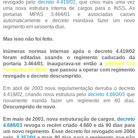
revogado pelo
decreto 4.419/02
, que criou mais uma vez
uma nova estrutura interna de cargos para o INSS. As
portarias MPAS 3.464/01 e associadas cairam
automaticamente e decreto mandava fazer um novo
regimento em sessenta dias.
Mas isso não foi feito.
Inúmeras normas internas após o decreto 4.419/02
foram editadas usando o regimento caducado da
portaria 3.464/01. Inaugurava-se então a
primeira Era
Fantasma do INSS,
que passou a operar com regimento
revogado e decreto descumprido.
Em abril de 2003 nova regulamentação derruba o decreto
4.419/02, criando nova estrutura pelo
decreto 4.660/03
que
novamente manda fazer um regimento em 60 dias.
Descumprido de novo.
Em maio de 2003, nova estruturação de cargos,
decreto
4.688/03
revoga o recém criado 4.660 e dá 90 dias para
um novo regimento. Esse decreto foi revogado em 2004
pelo
5.257/04
e mais 90 dias para o regimento que não