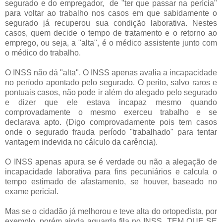
segurado e do empregador, de "ter que passar na perícia"
para voltar ao trabalho nos casos em que sabidamente o
segurado já recuperou sua condição laborativa. Nestes
casos, quem decide o tempo de tratamento e o retorno ao
emprego, ou seja, a "alta", é o médico assistente junto com
o médico do trabalho.
O INSS não dá "alta". O INSS apenas avalia a incapacidade
no período apontado pelo segurado. O perito, salvo raros e
pontuais casos, não pode ir além do alegado pelo segurado
e dizer que ele estava incapaz mesmo quando
comprovadamente o mesmo exerceu trabalho e se
declarava apto. (Digo comprovadamente pois tem casos
onde o segurado frauda período "trabalhado" para tentar
vantagem indevida no cálculo da carência).
O INSS apenas apura se é verdade ou não a alegação de
incapacidade laborativa para fins pecuniários e calcula o
tempo estimado de afastamento, se houver, baseado no
exame pericial.
Mas se o cidadão já melhorou e teve alta do ortopedista, por
exemplo, porém ainda aguarda fila no INSS, TEM QUE SE