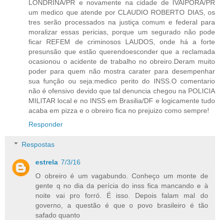
LONDRINA/PR e novamente na cidade de IVAIPORÃ/PR
um medico que atende por CLAUDIO ROBERTO DIAS, os
tres serão processados na justiça comum e federal para
moralizar essas pericias, porque um segurado não pode
ficar REFEM de criminosos LAUDOS, onde há a forte
presunsão que estão querendoesconder que a reclamada
ocasionou o acidente de trabalho no obreiro.Deram muito
poder para quem não mostra carater para desempenhar
sua função ou seja:medico perito do INSS.O comentario
não é ofensivo devido que tal denuncia chegou na POLICIA
MILITAR local e no INSS em Brasilia/DF e logicamente tudo
acaba em pizza e o obreiro fica no prejuizo como sempre!
Responder
Respostas
estrela
7/3/16
O obreiro é um vagabundo. Conheço um monte de
gente q no dia da perícia do inss fica mancando e à
noite vai pro forró. É isso. Depois falam mal do
governo, a questão é que o povo brasileiro é tão
safado quanto