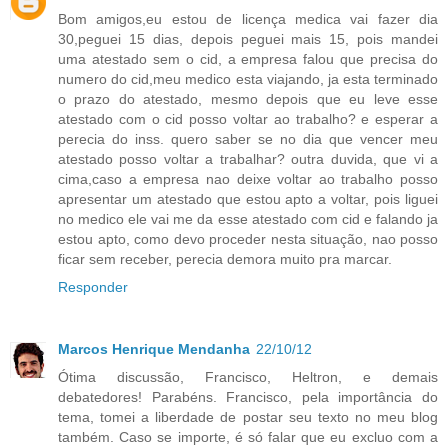
Bom amigos,eu estou de licença medica vai fazer dia
30,peguei 15 dias, depois peguei mais 15, pois mandei
uma atestado sem o cid, a empresa falou que precisa do
numero do cid,meu medico esta viajando, ja esta terminado
o prazo do atestado, mesmo depois que eu leve esse
atestado com o cid posso voltar ao trabalho? e esperar a
perecia do inss. quero saber se no dia que vencer meu
atestado posso voltar a trabalhar? outra duvida, que vi a
cima,caso a empresa nao deixe voltar ao trabalho posso
apresentar um atestado que estou apto a voltar, pois liguei
no medico ele vai me da esse atestado com cid e falando ja
estou apto, como devo proceder nesta situação, nao posso
ficar sem receber, perecia demora muito pra marcar.
Responder
Marcos Henrique Mendanha
22/10/12
Ótima discussão, Francisco, Heltron, e demais
debatedores! Parabéns. Francisco, pela importância do
tema, tomei a liberdade de postar seu texto no meu blog
também. Caso se importe, é só falar que eu excluo com a