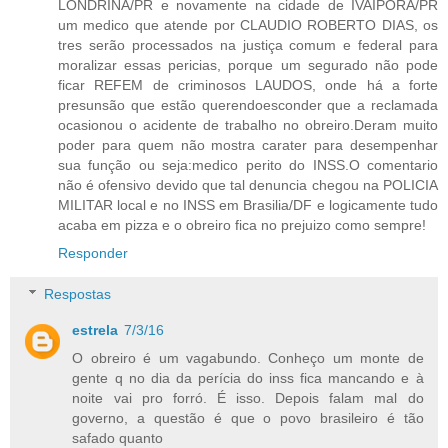
LONDRINA/PR e novamente na cidade de IVAIPORÃ/PR
um medico que atende por CLAUDIO ROBERTO DIAS, os
tres serão processados na justiça comum e federal para
moralizar essas pericias, porque um segurado não pode
ficar REFEM de criminosos LAUDOS, onde há a forte
presunsão que estão querendoesconder que a reclamada
ocasionou o acidente de trabalho no obreiro.Deram muito
poder para quem não mostra carater para desempenhar
sua função ou seja:medico perito do INSS.O comentario
não é ofensivo devido que tal denuncia chegou na POLICIA
MILITAR local e no INSS em Brasilia/DF e logicamente tudo
acaba em pizza e o obreiro fica no prejuizo como sempre!
Responder
Respostas
estrela
7/3/16
O obreiro é um vagabundo. Conheço um monte de
gente q no dia da perícia do inss fica mancando e à
noite vai pro forró. É isso. Depois falam mal do
governo, a questão é que o povo brasileiro é tão
safado quanto