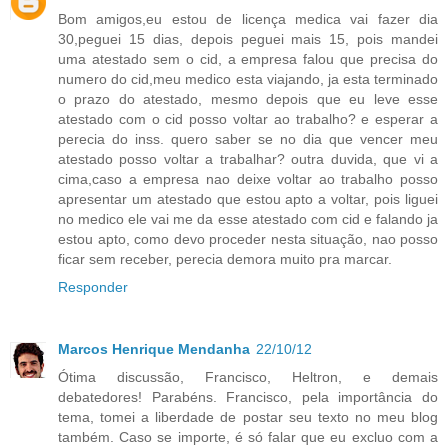
Bom amigos,eu estou de licença medica vai fazer dia
30,peguei 15 dias, depois peguei mais 15, pois mandei
uma atestado sem o cid, a empresa falou que precisa do
numero do cid,meu medico esta viajando, ja esta terminado
o prazo do atestado, mesmo depois que eu leve esse
atestado com o cid posso voltar ao trabalho? e esperar a
perecia do inss. quero saber se no dia que vencer meu
atestado posso voltar a trabalhar? outra duvida, que vi a
cima,caso a empresa nao deixe voltar ao trabalho posso
apresentar um atestado que estou apto a voltar, pois liguei
no medico ele vai me da esse atestado com cid e falando ja
estou apto, como devo proceder nesta situação, nao posso
ficar sem receber, perecia demora muito pra marcar.
Responder
Marcos Henrique Mendanha
22/10/12
Ótima discussão, Francisco, Heltron, e demais
debatedores! Parabéns. Francisco, pela importância do
tema, tomei a liberdade de postar seu texto no meu blog
também. Caso se importe, é só falar que eu excluo com a