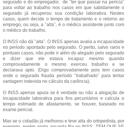
segurado e do empregador, de "ter que passar na perícia"
para voltar ao trabalho nos casos em que sabidamente o
segurado já recuperou sua condição laborativa. Nestes
casos, quem decide o tempo de tratamento e o retorno ao
emprego, ou seja, a "alta", é o médico assistente junto com
o médico do trabalho.
O INSS não dá "alta". O INSS apenas avalia a incapacidade
no período apontado pelo segurado. O perito, salvo raros e
pontuais casos, não pode ir além do alegado pelo segurado
e dizer que ele estava incapaz mesmo quando
comprovadamente o mesmo exerceu trabalho e se
declarava apto. (Digo comprovadamente pois tem casos
onde o segurado frauda período "trabalhado" para tentar
vantagem indevida no cálculo da carência).
O INSS apenas apura se é verdade ou não a alegação de
incapacidade laborativa para fins pecuniários e calcula o
tempo estimado de afastamento, se houver, baseado no
exame pericial.
Mas se o cidadão já melhorou e teve alta do ortopedista, por
exemplo, porém ainda aguarda fila no INSS, TEM QUE SE