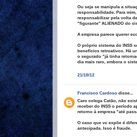
Ou seja se manipula a situa
responsabilidade. Para mim
responsabilizar pela volta 
"figurante" ALIENADO do si
A empresa parece querer ec
O próprio sistema do INSS s
benefícios retroativos. Há 
o segurado "já tinha retorna
dia mais raro, embora o sist
21/10/12
Francisco Cardoso
disse...
Caro colega Catão, não exis
receber do INSS o período a
retorno à empresa "até passa
O caso que vc expõe é difere
antecipada. Isso é fraude.