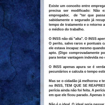
Existe um conceito entre empreg
precisa ser modificado: Não 
empregador, de "ter que passa
sabidamente o segurado já recup
tempo de tratamento e o retorno a
o médico do trabalho.
O INSS não dá "alta". O INSS apen
O perito, salvo raros e pontuais 
ele estava incapaz mesmo quando
apto. (Digo comprovadamente po
para tentar vantagem indevida no c
O INSS apenas apura se é verdad
pecuniários e calcula o tempo est
Mas se o cidadão já melhorou e te
no INSS, TEM QUE SE REAPRESE
perícia ainda não foi feita. A perí
em que ele ficou parado. Apenas i
Não é o ideal. O ideal seria passa