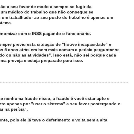
ção a seu favor de modo a sempre se fugir da
, um médico do trabalho que não consegue se
de um trabalhador ao seu posto do trabalho é apenas um
stema.
onomizar com o INSS pagando o funcionário.
empre previu esta situação de "houve incapacidade" e
uns 5 anos atrás era bem mais comum a perícia perguntar se
do ou não as atividades". Isso está, não sei porque cada
ema preveja e esteja preparado para isso.
te nenhuma fraude nisso, a fraude é você estar apto e
pto apenas por "usar o sistema" a seu favor postergando o
r na perícia".
nte, pois ele já teve o deferimento e volta sem a alta