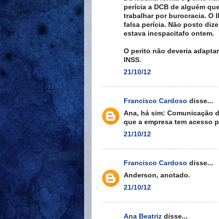
perícia a DCB de alguém qu
trabalhar por burocracia. O
falsa perícia. Não posto di
estava incspacitafo ontem.
O perito não deveria adapta
INSS.
21/10/12
Francisco Cardoso
disse...
Ana, há sim: Comunicação di
que a empresa tem acesso pe
21/10/12
Francisco Cardoso
disse...
Anderson, anotado.
21/10/12
Ana Beatriz
disse...