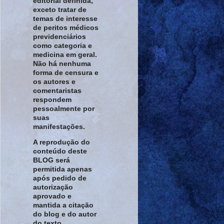
editorial definida,
exceto tratar de
temas de interesse
de peritos médicos
previdenciários
como categoria e
medicina em geral.
Não há nenhuma
forma de censura e
os autores e
comentaristas
respondem
pessoalmente por
suas
manifestações.
A reprodução do
conteúdo deste
BLOG será
permitida apenas
após pedido de
autorização
aprovado e
mantida a citação
do blog e do autor
do texto.