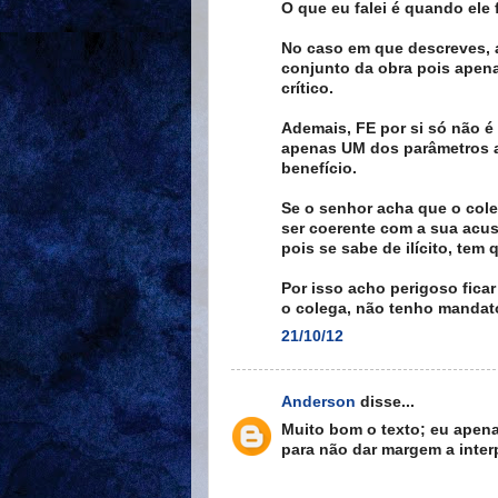
O que eu falei é quando ele 
No caso em que descreves, a
conjunto da obra pois apena
crítico.
Ademais, FE por si só não é
apenas UM dos parâmetros a
benefício.
Se o senhor acha que o cole
ser coerente com a sua acusa
pois se sabe de ilícito, tem
Por isso acho perigoso fic
o colega, não tenho mandato 
21/10/12
Anderson
disse...
Muito bom o texto; eu apena
para não dar margem a inter