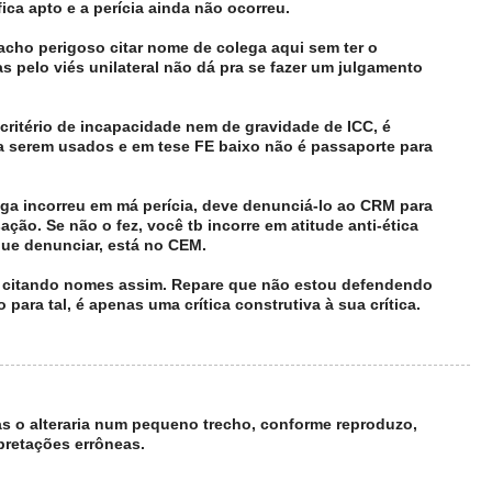
fica apto e a perícia ainda não ocorreu.
cho perigoso citar nome de colega aqui sem ter o
s pelo viés unilateral não dá pra se fazer um julgamento
 critério de incapacidade nem de gravidade de ICC, é
 serem usados e em tese FE baixo não é passaporte para
ga incorreu em má perícia, deve denunciá-lo ao CRM para
ção. Se não o fez, você tb incorre em atitude anti-ética
 que denunciar, está no CEM.
ar citando nomes assim. Repare que não estou defendendo
para tal, é apenas uma crítica construtiva à sua crítica.
s o alteraria num pequeno trecho, conforme reproduzo,
pretações errôneas.