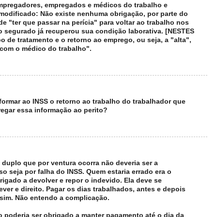
empregadores, empregados e médicos do trabalho e
 modificado: Não existe nenhuma obrigação, por parte do
 "ter que passar na perícia" para voltar ao trabalho nos
 segurado já recuperou sua condição laborativa. [NESTES
de tratamento e o retorno ao emprego, ou seja, a "alta",
 com o médico do trabalho".
formar ao INSS o retorno ao trabalho do trabalhador que
gar essa informação ao perito?
duplo que por ventura ocorra não deveria ser a
 seja por falha do INSS. Quem estaria errado era o
igado a devolver e repor o indevido. Ela deve se
ver e direito. Pagar os dias trabalhados, antes e depois
ssim. Não entendo a complicação.
 poderia ser obrigado a manter pagamento até o dia da