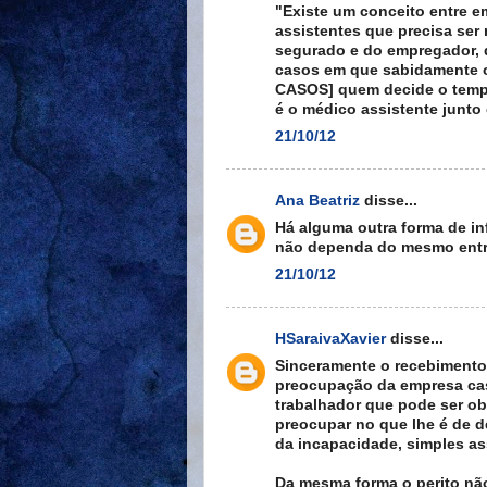
"Existe um conceito entre 
assistentes que precisa ser
segurado e do empregador, de
casos em que sabidamente o
CASOS] quem decide o tempo 
é o médico assistente junto
21/10/12
Ana Beatriz
disse...
Há alguma outra forma de in
não dependa do mesmo entre
21/10/12
HSaraivaXavier
disse...
Sinceramente o recebimento 
preocupação da empresa caso
trabalhador que pode ser obr
preocupar no que lhe é de de
da incapacidade, simples a
Da mesma forma o perito não