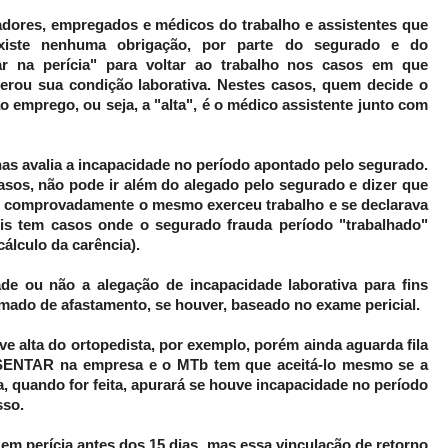
adores, empregados e médicos do trabalho e assistentes que
existe nenhuma obrigação, por parte do segurado e do
r na perícia" para voltar ao trabalho nos casos em que
erou sua condição laborativa. Nestes casos, quem decide o
o emprego, ou seja, a "alta", é o médico assistente junto com
as avalia a incapacidade no período apontado pelo segurado.
casos, não pode ir além do alegado pelo segurado e dizer que
 comprovadamente o mesmo exerceu trabalho e se declarava
is tem casos onde o segurado frauda período "trabalhado"
álculo da carência).
e ou não a alegação de incapacidade laborativa para fins
imado de afastamento, se houver, baseado no exame pericial.
ve alta do ortopedista, por exemplo, porém ainda aguarda fila
NTAR na empresa e o MTb tem que aceitá-lo mesmo se a
cia, quando for feita, apurará se houve incapacidade no período
sso.
r em perícia antes dos 15 dias, mas essa vinculação de retorno