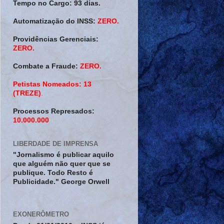
Tempo no Cargo:
93 dias.
Automatização do INSS:
ZERO.
Providências Gerenciais:
ZERO.
Combate a Fraude:
ZERO.
Petistas Nomeados:
13
(TREZE)
.
Processos Represados:
10.000.000
LIBERDADE DE IMPRENSA
"Jornalismo é publicar aquilo
que alguém não quer que se
publique. Todo Resto é
Publicidade." George Orwell
EXONERÔMETRO