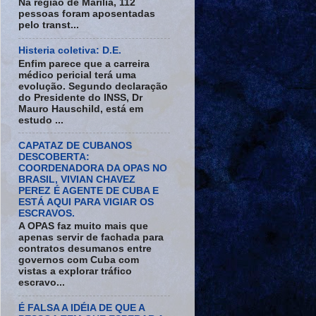
Na região de Marília, 112
pessoas foram aposentadas
pelo transt...
Histeria coletiva: D.E.
Enfim parece que a carreira
médico pericial terá uma
evolução. Segundo declaração
do Presidente do INSS, Dr
Mauro Hauschild, está em
estudo ...
CAPATAZ DE CUBANOS
DESCOBERTA:
COORDENADORA DA OPAS NO
BRASIL, VIVIAN CHAVEZ
PEREZ É AGENTE DE CUBA E
ESTÁ AQUI PARA VIGIAR OS
ESCRAVOS.
A OPAS faz muito mais que
apenas servir de fachada para
contratos desumanos entre
governos com Cuba com
vistas a explorar tráfico
escravo...
É FALSA A IDÉIA DE QUE A