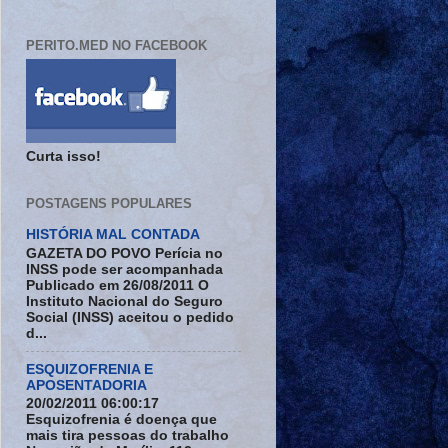
PERITO.MED NO FACEBOOK
Curta isso!
POSTAGENS POPULARES
HISTÓRIA MAL CONTADA
GAZETA DO POVO Perícia no
INSS pode ser acompanhada
Publicado em 26/08/2011 O
Instituto Nacional do Seguro
Social (INSS) aceitou o pedido
d...
ESQUIZOFRENIA E
APOSENTADORIA
20/02/2011 06:00:17
Esquizofrenia é doença que
mais tira pessoas do trabalho