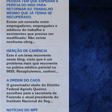
PESSOA TEM QUE ESPERAR A
PERÍCIA DO INSS PARA
RETORNAR AO TRABALHO
MESMO QUE JÁ TENHA SE
RECUPERADO.
Existe um conceito entre
empregadores, empregados e
médicos do trabalho e
assistentes que precisa ser
modificado: Não existe
nenhuma obrig...
ISENÇÃO DE CARÊNCIA
Este é um tema recorrente
neste blog, visto que é um
problema mais que recorrente
na prática médico-pericial no
INSS. Recaptulemos, carênci...
A ORDEM DO CAOS
O governador eleito do Distrito
Federal Agnelo Queiroz
escolheu para a secretaria de
Fazenda o atual presidente do
Instituto Nacional do Seg...
NOTÍCIAS DO MPF