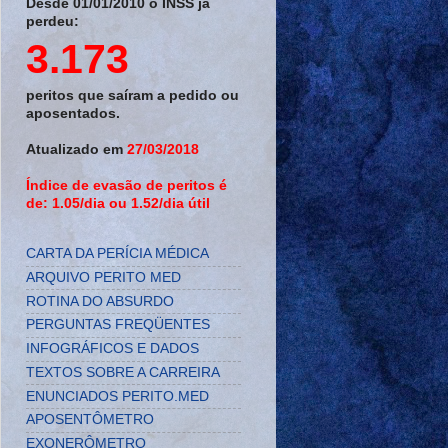
Desde 01/01/2010 o INSS já
perdeu:
3.173
peritos que saíram a pedido ou
aposentados.
Atualizado em
27/03/2018
Índice de evasão de peritos é
de: 1.05/dia ou 1.52/dia útil
CARTA DA PERÍCIA MÉDICA
ARQUIVO PERITO MED
ROTINA DO ABSURDO
PERGUNTAS FREQÜENTES
INFOGRÁFICOS E DADOS
TEXTOS SOBRE A CARREIRA
ENUNCIADOS PERITO.MED
APOSENTÔMETRO
EXONERÔMETRO