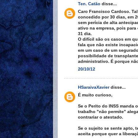
Ten. Catão
disse...
Caro Francisco Cardoso. Tal
concedido por 30 dias, em 20
sem perícia de alta antecipa
ativo na empresa, pois para 
31 dia.
O difícil são os casos em q
fala que não existe incapaci
em um caso de um segurado c
possibilidade de transplant
administrativo. É porque não
20/10/12
HSaraivaXavier
disse...
É muito curioso,
Se o Perito do INSS manda o 
trabalho "não permite" ale
contrariar o atestado.
Se o sujeito se sente apto,
aceita porque quer a liberaç