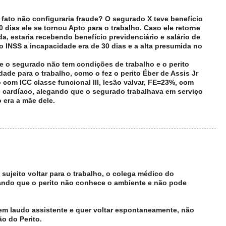
 fato não configuraria fraude? O segurado X teve benefício
 dias ele se tornou Apto para o trabalho. Caso ele retorne
da, estaria recebendo benefício previdenciário e salário de
o INSS a incapacidade era de 30 dias e a alta presumida no
ue o segurado não tem condições de trabalho e o perito
dade para o trabalho, como o fez o perito Éber de Assis Jr
om ICC classe funcional III, lesão valvar, FE=23%, com
e cardíaco, alegando que o segurado trabalhava em serviço
 era a mãe dele.
sujeito voltar para o trabalho, o colega médico do
gando que o perito não conhece o ambiente e não pode
 tem laudo assistente e quer voltar espontaneamente, não
ão do Perito.