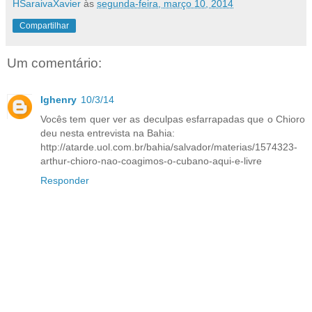
HSaraivaXavier
às
segunda-feira, março 10, 2014
Compartilhar
Um comentário:
Ighenry
10/3/14
Vocês tem quer ver as deculpas esfarrapadas que o Chioro
deu nesta entrevista na Bahia:
http://atarde.uol.com.br/bahia/salvador/materias/1574323-
arthur-chioro-nao-coagimos-o-cubano-aqui-e-livre
Responder