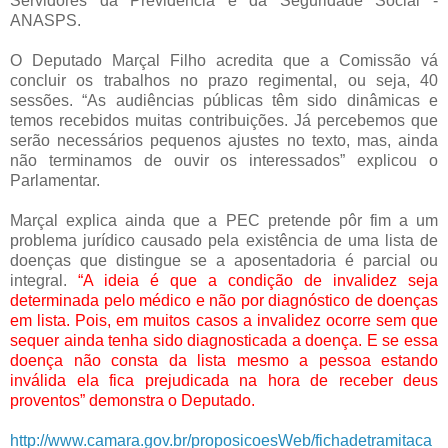
Servidores da Previdência e da Seguridade Social -
ANASPS.
O Deputado Marçal Filho acredita que a Comissão vá
concluir os trabalhos no prazo regimental, ou seja, 40
sessões. “As audiências públicas têm sido dinâmicas e
temos recebidos muitas contribuições. Já percebemos que
serão necessários pequenos ajustes no texto, mas, ainda
não terminamos de ouvir os interessados” explicou o
Parlamentar.
Marçal explica ainda que a PEC pretende pôr fim a um
problema jurídico causado pela existência de uma lista de
doenças que distingue se a aposentadoria é parcial ou
integral.
“A ideia é que a condição de invalidez seja
determinada pelo médico e não por diagnóstico de doenças
em lista. Pois, em muitos casos a invalidez ocorre sem que
sequer ainda tenha sido diagnosticada a doença. E se essa
doença não consta da lista mesmo a pessoa estando
inválida ela fica prejudicada na hora de receber deus
proventos” demonstra o Deputado.
http://www.camara.gov.br/proposicoesWeb/fichadetramitaca