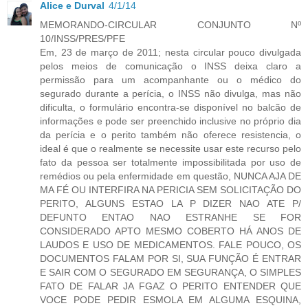
Alice e Durval
4/1/14
MEMORANDO-CIRCULAR CONJUNTO Nº
10/INSS/PRES/PFE
Em, 23 de março de 2011; nesta circular pouco divulgada
pelos meios de comunicação o INSS deixa claro a
permissão para um acompanhante ou o médico do
segurado durante a perícia, o INSS não divulga, mas não
dificulta, o formulário encontra-se disponível no balcão de
informações e pode ser preenchido inclusive no próprio dia
da perícia e o perito também não oferece resistencia, o
ideal é que o realmente se necessite usar este recurso pelo
fato da pessoa ser totalmente impossibilitada por uso de
remédios ou pela enfermidade em questão, NUNCA AJA DE
MA FÉ OU INTERFIRA NA PERICIA SEM SOLICITAÇÃO DO
PERITO, ALGUNS ESTAO LA P DIZER NAO ATE P/
DEFUNTO ENTAO NAO ESTRANHE SE FOR
CONSIDERADO APTO MESMO COBERTO HÁ ANOS DE
LAUDOS E USO DE MEDICAMENTOS. FALE POUCO, OS
DOCUMENTOS FALAM POR SI, SUA FUNÇÃO É ENTRAR
E SAIR COM O SEGURADO EM SEGURANÇA, O SIMPLES
FATO DE FALAR JA FGAZ O PERITO ENTENDER QUE
VOCE PODE PEDIR ESMOLA EM ALGUMA ESQUINA,