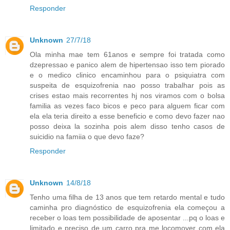
Responder
Unknown
27/7/18
Ola minha mae tem 61anos e sempre foi tratada como
dzepressao e panico alem de hipertensao isso tem piorado
e o medico clinico encaminhou para o psiquiatra com
suspeita de esquizofrenia nao posso trabalhar pois as
crises estao mais recorrentes hj nos viramos com o bolsa
familia as vezes faco bicos e peco para alguem ficar com
ela ela teria direito a esse beneficio e como devo fazer nao
posso deixa la sozinha pois alem disso tenho casos de
suicidio na famiia o que devo faze?
Responder
Unknown
14/8/18
Tenho uma filha de 13 anos que tem retardo mental e tudo
caminha pro diagnóstico de esquizofrenia ela começou a
receber o loas tem possibilidade de aposentar ...pq o loas e
limitado e preciso de um carro pra me locomover com ela