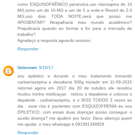
como ESQUISOFRÊNICO paranoica,uso olanzapina de 10
MG,tomo um de 10 MG e um de 5 a noite e Rivotril de 2.0
MG,uso dois TODA NOITE,será que posso me
APOSENTAR? Atrapalharia meu mundo acadêmico?
Prejudicaria quando eu formar e for para o mercado de
trabalho?
Agradeço a resposta,aguardo ansioso.
Responder
Unknown
9/10/17
sou epiletico e durante o meu tratamento tomando
carbamazepina e deoakene 500g iniciado em 11-09-2015
retornei agora em 2017 dia 20 de outubro ele receitou
mudou minha médicaçao . retirou o depakene e colocou o
depakote , carbamazepina, e o RISS TODOS 3 vezes ao
dia . esse riss é pacientes com ESQUIZOFRENIA eu sou
EPILETICO. com essas duas doenças posso conseguir o
auxilio doença? me ajudem por favor. Deus abençoi quem
me ajudar. o meu whatsapp é 091991348929
Responder