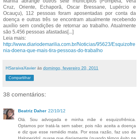
Marília abrange outros sete municípios (Pompeia, Vera
Cruz, Oriente, Echaporã, Oscar Bressane, Lupércio e
Ocauçu), 112 pessoas foram aposentadas por conta da
doença e outras três se encontram atualmente recebendo
auxílio sem condições de retornar ao trabalho. Atualmente
são 5.456 pessoas afastadas[...]
Leia mais:
http://www.diariodemarilia.com.br/Noticias/95623/Esquizofre
nia-doena-que-mais-tira-pessoas-do-trabalho
HSaraivaXavier
às
domingo, fevereiro 20, 2011
Compartilhar
38 comentários:
Beatriz Daher
22/10/12
Olá. Sou advogada e minha mãe é esquizofrênica.
Optamos por tratá-la sem saber, pois não aceita a doença
e diz que esse remédio mata. Por essa razão, faz uso de
Haloperidol, quase que diariamente (quando têmos êxito na