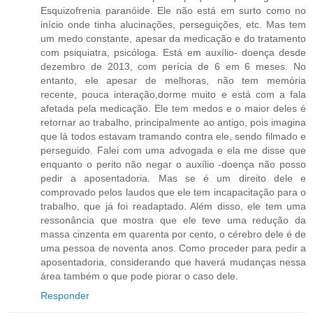
Esquizofrenia paranóide. Ele não está em surto como no
início onde tinha alucinações, perseguições, etc. Mas tem
um medo constante, apesar da medicação e do tratamento
com psiquiatra, psicóloga. Está em auxílio- doença desde
dezembro de 2013, com perícia de 6 em 6 meses. No
entanto, ele apesar de melhoras, não tem memória
recente, pouca interação,dorme muito e está com a fala
afetada pela medicação. Ele tem medos e o maior deles é
retornar ao trabalho, principalmente ao antigo, pois imagina
que lá todos estavam tramando contra ele, sendo filmado e
perseguido. Falei com uma advogada e ela me disse que
enquanto o perito não negar o auxílio -doença não posso
pedir a aposentadoria. Mas se é um direito dele e
comprovado pelos laudos que ele tem incapacitação para o
trabalho, que já foi readaptado. Além disso, ele tem uma
ressonância que mostra que ele teve uma redução da
massa cinzenta em quarenta por cento, o cérebro dele é de
uma pessoa de noventa anos. Como proceder para pedir a
aposentadoria, considerando que haverá mudanças nessa
área também o que pode piorar o caso dele.
Responder