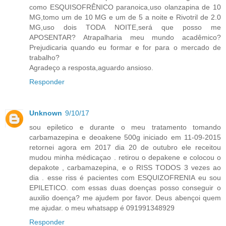
como ESQUISOFRÊNICO paranoica,uso olanzapina de 10
MG,tomo um de 10 MG e um de 5 a noite e Rivotril de 2.0
MG,uso dois TODA NOITE,será que posso me
APOSENTAR? Atrapalharia meu mundo acadêmico?
Prejudicaria quando eu formar e for para o mercado de
trabalho?
Agradeço a resposta,aguardo ansioso.
Responder
Unknown
9/10/17
sou epiletico e durante o meu tratamento tomando
carbamazepina e deoakene 500g iniciado em 11-09-2015
retornei agora em 2017 dia 20 de outubro ele receitou
mudou minha médicaçao . retirou o depakene e colocou o
depakote , carbamazepina, e o RISS TODOS 3 vezes ao
dia . esse riss é pacientes com ESQUIZOFRENIA eu sou
EPILETICO. com essas duas doenças posso conseguir o
auxilio doença? me ajudem por favor. Deus abençoi quem
me ajudar. o meu whatsapp é 091991348929
Responder