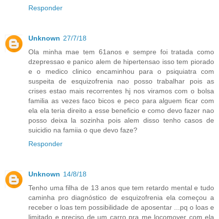
Responder
Unknown
27/7/18
Ola minha mae tem 61anos e sempre foi tratada como
dzepressao e panico alem de hipertensao isso tem piorado
e o medico clinico encaminhou para o psiquiatra com
suspeita de esquizofrenia nao posso trabalhar pois as
crises estao mais recorrentes hj nos viramos com o bolsa
familia as vezes faco bicos e peco para alguem ficar com
ela ela teria direito a esse beneficio e como devo fazer nao
posso deixa la sozinha pois alem disso tenho casos de
suicidio na famiia o que devo faze?
Responder
Unknown
14/8/18
Tenho uma filha de 13 anos que tem retardo mental e tudo
caminha pro diagnóstico de esquizofrenia ela começou a
receber o loas tem possibilidade de aposentar ...pq o loas e
limitado e preciso de um carro pra me locomover com ela