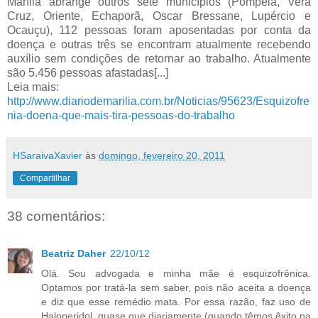
Marília abrange outros sete municípios (Pompeia, Vera
Cruz, Oriente, Echaporã, Oscar Bressane, Lupércio e
Ocauçu), 112 pessoas foram aposentadas por conta da
doença e outras três se encontram atualmente recebendo
auxílio sem condições de retornar ao trabalho. Atualmente
são 5.456 pessoas afastadas[...]
Leia mais:
http://www.diariodemarilia.com.br/Noticias/95623/Esquizofre
nia-doena-que-mais-tira-pessoas-do-trabalho
HSaraivaXavier
às
domingo, fevereiro 20, 2011
Compartilhar
38 comentários:
Beatriz Daher
22/10/12
Olá. Sou advogada e minha mãe é esquizofrênica.
Optamos por tratá-la sem saber, pois não aceita a doença
e diz que esse remédio mata. Por essa razão, faz uso de
Haloperidol, quase que diariamente (quando têmos êxito na