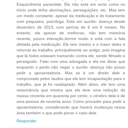
Esquizofrenia paranóide. Ele não está em surto como no
início onde tinha alucinações, perseguições, etc. Mas tem
um medo constante, apesar da medicação e do tratamento
com psiquiatra, psicóloga. Está em auxílio- doença desde
dezembro de 2013, com perícia de 6 em 6 meses. No
entanto, ele apesar de melhoras, não tem memória
recente, pouca interação,dorme muito e está com a fala
afetada pela medicação. Ele tem medos e o maior deles é
retornar ao trabalho, principalmente ao antigo, pois imagina
que lá todos estavam tramando contra ele, sendo filmado e
perseguido. Falei com uma advogada e ela me disse que
enquanto o perito não negar o auxílio -doença não posso
pedir a aposentadoria. Mas se é um direito dele e
comprovado pelos laudos que ele tem incapacitação para o
trabalho, que já foi readaptado. Além disso, ele tem uma
ressonância que mostra que ele teve uma redução da
massa cinzenta em quarenta por cento, o cérebro dele é de
uma pessoa de noventa anos. Como proceder para pedir a
aposentadoria, considerando que haverá mudanças nessa
área também o que pode piorar o caso dele.
Responder