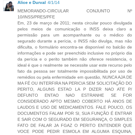
Alice e Durval
4/1/14
MEMORANDO-CIRCULAR CONJUNTO Nº
10/INSS/PRES/PFE
Em, 23 de março de 2011; nesta circular pouco divulgada
pelos meios de comunicação o INSS deixa claro a
permissão para um acompanhante ou o médico do
segurado durante a perícia, o INSS não divulga, mas não
dificulta, o formulário encontra-se disponível no balcão de
informações e pode ser preenchido inclusive no próprio dia
da perícia e o perito também não oferece resistencia, o
ideal é que o realmente se necessite usar este recurso pelo
fato da pessoa ser totalmente impossibilitada por uso de
remédios ou pela enfermidade em questão, NUNCA AJA DE
MA FÉ OU INTERFIRA NA PERICIA SEM SOLICITAÇÃO DO
PERITO, ALGUNS ESTAO LA P DIZER NAO ATE P/
DEFUNTO ENTAO NAO ESTRANHE SE FOR
CONSIDERADO APTO MESMO COBERTO HÁ ANOS DE
LAUDOS E USO DE MEDICAMENTOS. FALE POUCO, OS
DOCUMENTOS FALAM POR SI, SUA FUNÇÃO É ENTRAR
E SAIR COM O SEGURADO EM SEGURANÇA, O SIMPLES
FATO DE FALAR JA FGAZ O PERITO ENTENDER QUE
VOCE PODE PEDIR ESMOLA EM ALGUMA ESQUINA,