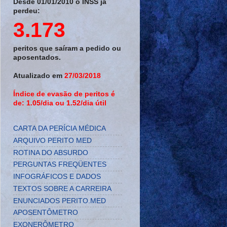
Desde 01/01/2010 o INSS já
perdeu:
3.173
peritos que saíram a pedido ou
aposentados.
Atualizado em
27/03/2018
Índice de evasão de peritos é
de: 1.05/dia ou 1.52/dia útil
CARTA DA PERÍCIA MÉDICA
ARQUIVO PERITO MED
ROTINA DO ABSURDO
PERGUNTAS FREQÜENTES
INFOGRÁFICOS E DADOS
TEXTOS SOBRE A CARREIRA
ENUNCIADOS PERITO.MED
APOSENTÔMETRO
EXONERÔMETRO