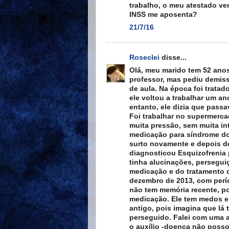
trabalho, o meu atestado ven
INSS me aposenta?
21/7/16
Roseclei
disse...
Olá, meu marido tem 52 anos
professor, mas pediu demiss
de aula. Na época foi trata
ele voltou a trabalhar um a
entanto, ele dizia que pass
Foi trabalhar no supermerc
muita pressão, sem muita in
medicação para síndrome do
surto novamente e depois de
diagnosticou Esquizofrenia 
tinha alucinações, persegui
medicação e do tratamento c
dezembro de 2013, com períc
não tem memória recente, po
medicação. Ele tem medos e 
antigo, pois imagina que lá
perseguido. Falei com uma 
o auxílio -doença não posso 