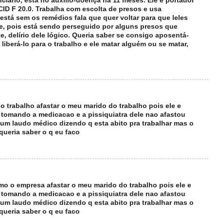
ciario, está no auxilio-doença há 11 meses. Ele é portador
CID F 20.0. Trabalha com escolta de presos e usa
stá sem os remédios fala que quer voltar para que leles
ele, pois está sendo perseguido por alguns presos que
e, delírio dele lógico. Queria saber se consigo aposentá-
liberá-lo para o trabalho e ele matar alguém ou se matar,
o trabalho afastar o meu marido do trabalho pois ele e
 tomando a medicacao e a pissiquiatra dele nao afastou
u um laudo médico dizendo q esta abito pra trabalhar mas o
 queria saber o q eu faco
mo o empresa afastar o meu marido do trabalho pois ele e
 tomando a medicacao e a pissiquiatra dele nao afastou
u um laudo médico dizendo q esta abito pra trabalhar mas o
 queria saber o q eu faco