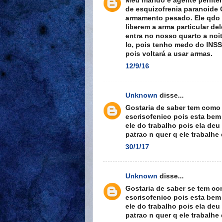
Meu marido é agente peniten
de esquizofrenia paranoide 
armamento pesado. Ele qdo e
liberem a arma particular d
entra no nosso quarto a noit
lo, pois tenho medo do INSS 
pois voltará a usar armas.
12/9/16
Unknown
disse...
Gostaria de saber tem como 
escrisofenico pois esta bem
ele do trabalho pois ela de
patrao n quer q ele trabalhe
30/1/17
Unknown
disse...
Gostaria de saber se tem co
escrisofenico pois esta bem
ele do trabalho pois ela de
patrao n quer q ele trabalhe