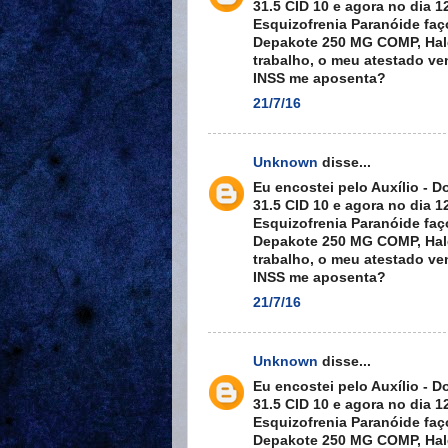
31.5 CID 10 e agora no dia 
Esquizofrenia Paranóide fa
Depakote 250 MG COMP, Hal
trabalho, o meu atestado ven
INSS me aposenta?
21/7/16
Unknown
disse...
Eu encostei pelo Auxílio -
31.5 CID 10 e agora no dia 
Esquizofrenia Paranóide fa
Depakote 250 MG COMP, Hal
trabalho, o meu atestado ven
INSS me aposenta?
21/7/16
Unknown
disse...
Eu encostei pelo Auxílio -
31.5 CID 10 e agora no dia 
Esquizofrenia Paranóide fa
Depakote 250 MG COMP, Hal