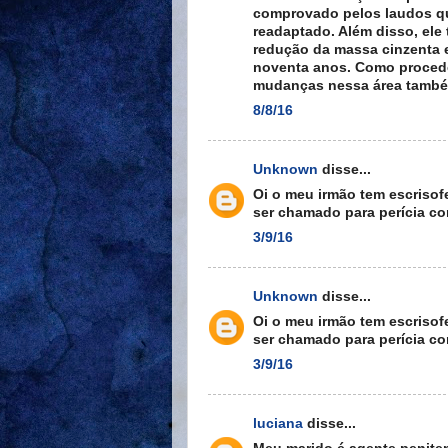
comprovado pelos laudos que
readaptado. Além disso, ele
redução da massa cinzenta 
noventa anos. Como procede
mudanças nessa área também
8/8/16
Unknown
disse...
Oi o meu irmão tem escrisof
ser chamado para perícia c
3/9/16
Unknown
disse...
Oi o meu irmão tem escrisof
ser chamado para perícia c
3/9/16
luciana
disse...