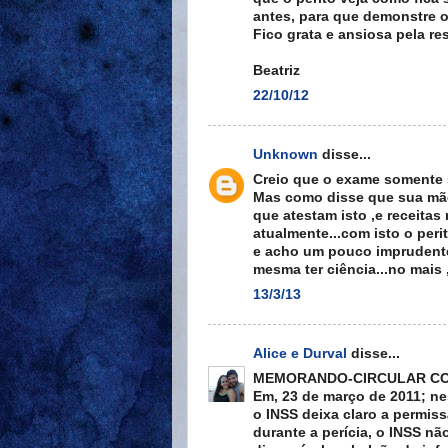
antes, para que demonstre o
Fico grata e ansiosa pela re
Beatriz
22/10/12
Unknown
disse...
Creio que o exame somente s
Mas como disse que sua mãe 
que atestam isto ,e receita
atualmente...com isto o per
e acho um pouco imprudente 
mesma ter ciência...no mai
13/3/13
Alice e Durval
disse...
MEMORANDO-CIRCULAR CON
Em, 23 de março de 2011; n
o INSS deixa claro a permi
durante a perícia, o INSS nã