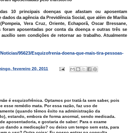
a das 10 principais doenças que afastam ou aposentam
 dados da agência da Previdência Social, que além de Marília
 (Pompeia, Vera Cruz, Oriente, Echaporã, Oscar Bressane,
s foram aposentadas por conta da doença e outras três se
auxílio sem condições de retornar ao trabalho. Atualmente
/Noticias/95623/Esquizofrenia-doena-que-mais-tira-pessoas-
ingo, fevereiro 20, 2011
ãe é esquizofrênica. Optamos por tratá-la sem saber, pois
ue esse remédio mata. Por essa razão, faz uso de
iamente (quando têmos êxito na administração da
), estando, embora de forma anormal, sendo medicada.
de aposentadoria, e gostaria de saber: Para o exame
nuo dando a medicação? ou deixo um tempo sem esta, para
 sem o uso? Outra coisa: Eu posso entrar na consulta