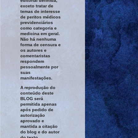
editorial definida,
exceto tratar de
temas de interesse
de peritos médicos
previdenciários
como categoria e
medicina em geral.
Não há nenhuma
forma de censura e
os autores e
comentaristas
respondem
pessoalmente por
suas
manifestações.
A reprodução do
conteúdo deste
BLOG será
permitida apenas
após pedido de
autorização
aprovado e
mantida a citação
do blog e do autor
do texto.