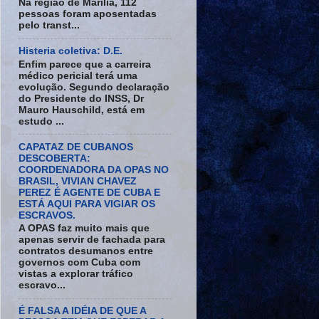
Na região de Marília, 112
pessoas foram aposentadas
pelo transt...
Histeria coletiva: D.E.
Enfim parece que a carreira
médico pericial terá uma
evolução. Segundo declaração
do Presidente do INSS, Dr
Mauro Hauschild, está em
estudo ...
CAPATAZ DE CUBANOS
DESCOBERTA:
COORDENADORA DA OPAS NO
BRASIL, VIVIAN CHAVEZ
PEREZ É AGENTE DE CUBA E
ESTÁ AQUI PARA VIGIAR OS
ESCRAVOS.
A OPAS faz muito mais que
apenas servir de fachada para
contratos desumanos entre
governos com Cuba com
vistas a explorar tráfico
escravo...
É FALSA A IDÉIA DE QUE A