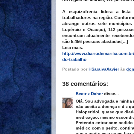
A esquizofrenia lidera a list
trabalhadores na região. Conforme
abrange outros sete municípios
Lupércio e Ocauçu), 112 pessoa
encontram atualmente recebendo 
são 5.456 pessoas afastadas[...]
Leia mais:
http://www.diariodemarilia.com.br
do-trabalho
Postado por
HSaraivaXavier
às
dom
38 comentários:
Beatriz Daher
disse...
Olá. Sou advogada e minha m
não aceita a doença e diz q
Haloperidol, quase que diar
medicação, mesmo escondido
Pretendo entrar com pedido 
médico com o perito, conti
que o perito veja como fica