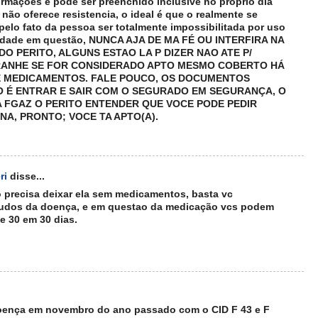
ormações e pode ser preenchido inclusive no próprio dia
 não oferece resistencia, o ideal é que o realmente se
pelo fato da pessoa ser totalmente impossibilitada por uso
midade em questão, NUNCA AJA DE MA FÉ OU INTERFIRA NA
DO PERITO, ALGUNS ESTAO LA P DIZER NAO ATE P/
RANHE SE FOR CONSIDERADO APTO MESMO COBERTO HÁ
E MEDICAMENTOS. FALE POUCO, OS DOCUMENTOS
O É ENTRAR E SAIR COM O SEGURADO EM SEGURANÇA, O
A FGAZ O PERITO ENTENDER QUE VOCE PODE PEDIR
A, PRONTO; VOCE TA APTO(A).
ri
disse...
ao precisa deixar ela sem medicamentos, basta vc
audos da doença, e em questao da medicação vcs podem
de 30 em 30 dias.
 Doença em novembro do ano passado com o CID F 43 e F