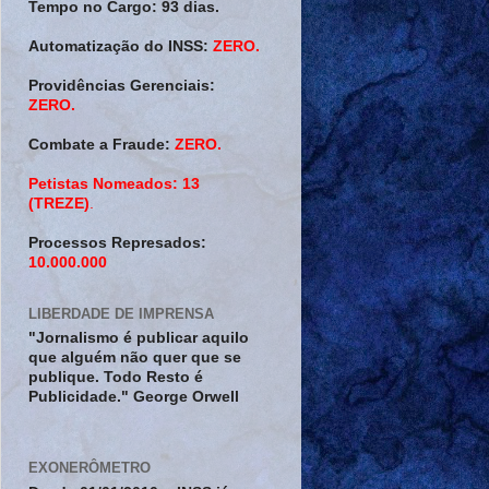
Tempo no Cargo:
93 dias.
Automatização do INSS:
ZERO.
Providências Gerenciais:
ZERO.
Combate a Fraude:
ZERO.
Petistas Nomeados:
13
(TREZE)
.
Processos Represados:
10.000.000
LIBERDADE DE IMPRENSA
"Jornalismo é publicar aquilo
que alguém não quer que se
publique. Todo Resto é
Publicidade." George Orwell
EXONERÔMETRO