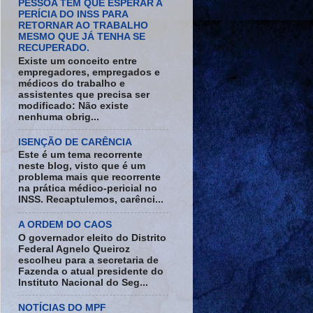
PESSOA TEM QUE ESPERAR A
PERÍCIA DO INSS PARA
RETORNAR AO TRABALHO
MESMO QUE JÁ TENHA SE
RECUPERADO.
Existe um conceito entre
empregadores, empregados e
médicos do trabalho e
assistentes que precisa ser
modificado: Não existe
nenhuma obrig...
ISENÇÃO DE CARÊNCIA
Este é um tema recorrente
neste blog, visto que é um
problema mais que recorrente
na prática médico-pericial no
INSS. Recaptulemos, carênci...
A ORDEM DO CAOS
O governador eleito do Distrito
Federal Agnelo Queiroz
escolheu para a secretaria de
Fazenda o atual presidente do
Instituto Nacional do Seg...
NOTÍCIAS DO MPF