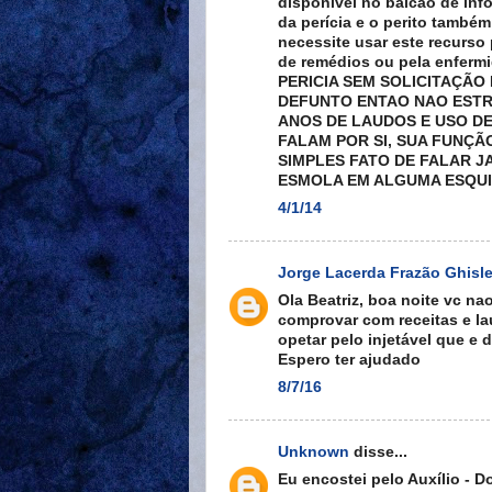
disponível no balcão de inf
da perícia e o perito também
necessite usar este recurso 
de remédios ou pela enfer
PERICIA SEM SOLICITAÇÃO 
DEFUNTO ENTAO NAO EST
ANOS DE LAUDOS E USO D
FALAM POR SI, SUA FUNÇÃ
SIMPLES FATO DE FALAR J
ESMOLA EM ALGUMA ESQUIN
4/1/14
Jorge Lacerda Frazão Ghisle
Ola Beatriz, boa noite vc n
comprovar com receitas e l
opetar pelo injetável que e 
Espero ter ajudado
8/7/16
Unknown
disse...
Eu encostei pelo Auxílio -