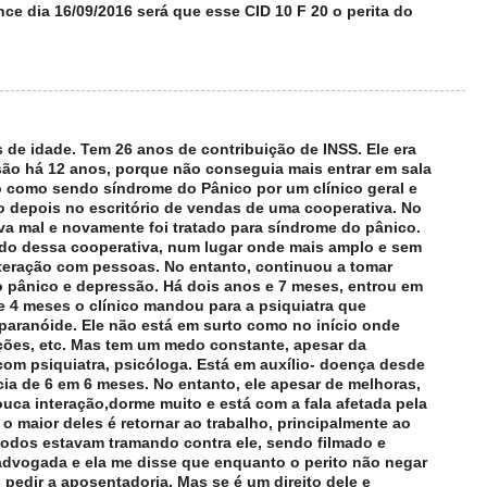
ce dia 16/09/2016 será que esse CID 10 F 20 o perita do
 de idade. Tem 26 anos de contribuição de INSS. Ele era
ão há 12 anos, porque não conseguia mais entrar em sala
do como sendo síndrome do Pânico por um clínico geral e
no depois no escritório de vendas de uma cooperativa. No
ava mal e novamente foi tratado para síndrome do pânico.
ado dessa cooperativa, num lugar onde mais amplo e sem
teração com pessoas. No entanto, continuou a tomar
 pânico e depressão. Há dois anos e 7 meses, entrou em
 4 meses o clínico mandou para a psiquiatra que
paranóide. Ele não está em surto como no início onde
ções, etc. Mas tem um medo constante, apesar da
om psiquiatra, psicóloga. Está em auxílio- doença desde
ia de 6 em 6 meses. No entanto, ele apesar de melhoras,
uca interação,dorme muito e está com a fala afetada pela
o maior deles é retornar ao trabalho, principalmente ao
 todos estavam tramando contra ele, sendo filmado e
advogada e ela me disse que enquanto o perito não negar
pedir a aposentadoria. Mas se é um direito dele e