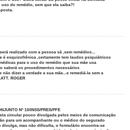
 uso do remédio, sem que ela saiba?!
sposta.
erá realizado com a pessoa sã ,sem remédios...
é esquizofrênica ,certamente tem laudos psiquiátricos
s médicas para o uso do remédio que sua mãe usa
ito saberá os procedimentos necessários
não dizer a verdade a sua mãe...e remediá-la sem a
s ,ATT. ROGER
JUNTO Nº 10/INSS/PRES/PFE
esta circular pouco divulgada pelos meios de comunicação
ssão para um acompanhante ou o médico do segurado
o divulga, mas não dificulta, o formulário encontra-se