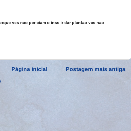
orque vcs nao periciam o inss ir dar plantao vcs nao
Página inicial
Postagem mais antiga
)