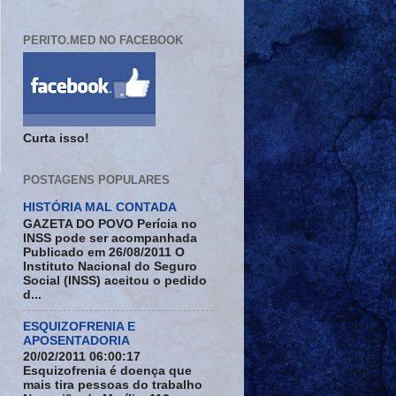
PERITO.MED NO FACEBOOK
Curta isso!
POSTAGENS POPULARES
HISTÓRIA MAL CONTADA
GAZETA DO POVO Perícia no
INSS pode ser acompanhada
Publicado em 26/08/2011 O
Instituto Nacional do Seguro
Social (INSS) aceitou o pedido
d...
ESQUIZOFRENIA E
APOSENTADORIA
20/02/2011 06:00:17
Esquizofrenia é doença que
mais tira pessoas do trabalho