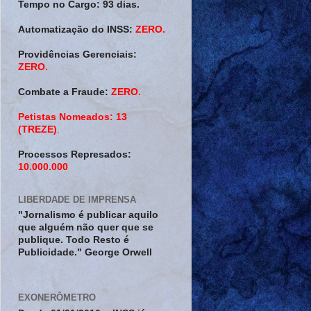
Tempo no Cargo:
93 dias.
Automatização do INSS:
ZERO.
Providências Gerenciais:
ZERO.
Combate a Fraude:
ZERO.
Petistas Nomeados:
13
(TREZE)
.
Processos Represados:
10.000.000
LIBERDADE DE IMPRENSA
"Jornalismo é publicar aquilo
que alguém não quer que se
publique. Todo Resto é
Publicidade." George Orwell
EXONERÔMETRO