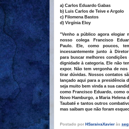
a) Carlos Eduardo Gabas
b) Luis Carlos de Teive e Argolo
c) Filomena Bastos
d) Virgínia Eloy
"Venho a público agora elogiar
nosso colega Francisco Edua
Paulo. Ele, como poucos, tem
incessantemente junto à Direto
para buscar melhores condições 
dignidade à categoria. Ele não t
expor. Não tem vergonha de nos 
tirar dúvidas. Nossos contatos sã
lançado aqui para a presidência
seja muito bem vinda a sua candid
como Francisco Eduardo, como o 
Novo Hamburgo, a Maria Helena do
Taubaté e tantos outros combativo
mas saibam que não foram esquecid
Postado por
HSaraivaXavier
às
seg