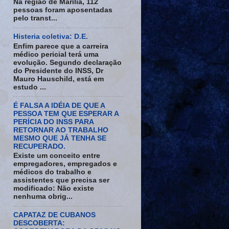
Na região de Marília, 112
pessoas foram aposentadas
pelo transt...
Histeria coletiva: D.E.
Enfim parece que a carreira
médico pericial terá uma
evolução. Segundo declaração
do Presidente do INSS, Dr
Mauro Hauschild, está em
estudo ...
É FALSA A IDÉIA DE QUE A
PESSOA TEM QUE ESPERAR A
PERÍCIA DO INSS PARA
RETORNAR AO TRABALHO
MESMO QUE JÁ TENHA SE
RECUPERADO.
Existe um conceito entre
empregadores, empregados e
médicos do trabalho e
assistentes que precisa ser
modificado: Não existe
nenhuma obrig...
CAPATAZ DE CUBANOS
DESCOBERTA: