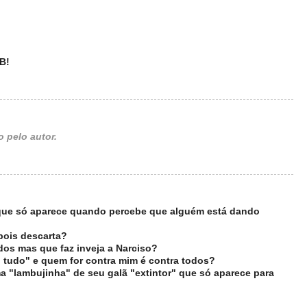
B!
 pelo autor.
 que só aparece quando percebe que alguém está dando
pois descarta?
os mas que faz inveja a Narciso?
u tudo" e quem for contra mim é contra todos?
 "lambujinha" de seu galã "extintor" que só aparece para