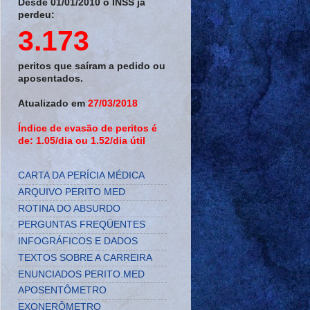
Desde 01/01/2010 o INSS já
perdeu:
3.173
peritos que saíram a pedido ou
aposentados.
Atualizado em
27/03/2018
Índice de evasão de peritos é
de: 1.05/dia ou 1.52/dia útil
CARTA DA PERÍCIA MÉDICA
ARQUIVO PERITO MED
ROTINA DO ABSURDO
PERGUNTAS FREQÜENTES
INFOGRÁFICOS E DADOS
TEXTOS SOBRE A CARREIRA
ENUNCIADOS PERITO.MED
APOSENTÔMETRO
EXONERÔMETRO