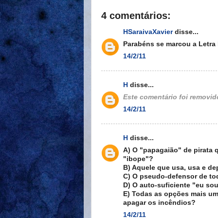
4 comentários:
HSaraivaXavier
disse...
Parabéns se marcou a Letra 
14/2/11
H
disse...
Este comentário foi removido
14/2/11
H
disse...
A) O "papagaião" de pirata
"ibope"?
B) Aquele que usa, usa e de
C) O pseudo-defensor de tod
D) O auto-suficiente "eu so
E) Todas as opções mais uma
apagar os incêndios?
14/2/11