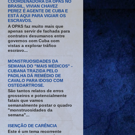
COORDENADORA DA OPAS NO
BRASIL, VIVIAN CHAVEZ
PEREZ É AGENTE DE CUBA E
ESTÁ AQUI PARA VIGIAR OS
ESCRAVOS.
A OPAS faz muito mais que
apenas servir de fachada para
contratos desumanos entre
governos com Cuba com
vistas a explorar tráfico
escravo...
MONSTRUOSIDADES DA
SEMANA DO "MAIS MÉDICOS" -
CUBANA TRAZIDA PELO
PADILHA DÁ REMÉDIO DE
CAVALO PARA IDOSO COM
OSTEOARTROSE.
São tantos relatos de erros
grosseiros e potencialmente
fatais que vamos
semanalmente postar o quadro
"monstruosidades da
semana"...
ISENÇÃO DE CARÊNCIA
Este é um tema recorrente