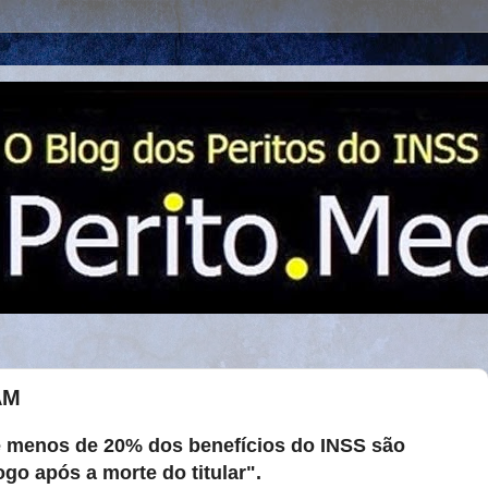
AM
e menos de 20% dos benefícios do INSS são
o após a morte do titular".