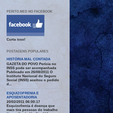
PERITO.MED NO FACEBOOK
Curta isso!
POSTAGENS POPULARES
HISTÓRIA MAL CONTADA
GAZETA DO POVO Perícia no
INSS pode ser acompanhada
Publicado em 26/08/2011 O
Instituto Nacional do Seguro
Social (INSS) aceitou o pedido
d...
ESQUIZOFRENIA E
APOSENTADORIA
20/02/2011 06:00:17
Esquizofrenia é doença que
mais tira pessoas do trabalho