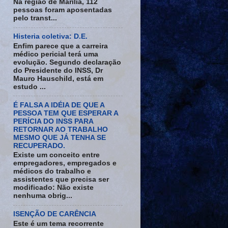
Na região de Marília, 112
pessoas foram aposentadas
pelo transt...
Histeria coletiva: D.E.
Enfim parece que a carreira
médico pericial terá uma
evolução. Segundo declaração
do Presidente do INSS, Dr
Mauro Hauschild, está em
estudo ...
É FALSA A IDÉIA DE QUE A
PESSOA TEM QUE ESPERAR A
PERÍCIA DO INSS PARA
RETORNAR AO TRABALHO
MESMO QUE JÁ TENHA SE
RECUPERADO.
Existe um conceito entre
empregadores, empregados e
médicos do trabalho e
assistentes que precisa ser
modificado: Não existe
nenhuma obrig...
ISENÇÃO DE CARÊNCIA
Este é um tema recorrente