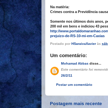
Na matéria:
Crimes contra a Previdência caus
Somente nos últimos dois anos, p
200 mil em bens e indiciou 43 pes
http://www.portaldomaranhao.com
prejuizo-de-RS-10-mi-em-Caxias
Postado por
HSaraivaXavier
às
sáb
Um comentário:
Mohamad Abbas
disse...
Este comentário foi removido
26/2/11
Postar um comentário
Postagem mais recente