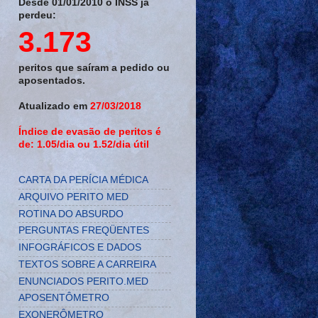
Desde 01/01/2010 o INSS já
perdeu:
3.173
peritos que saíram a pedido ou
aposentados.
Atualizado em
27/03/2018
Índice de evasão de peritos é
de: 1.05/dia ou 1.52/dia útil
CARTA DA PERÍCIA MÉDICA
ARQUIVO PERITO MED
ROTINA DO ABSURDO
PERGUNTAS FREQÜENTES
INFOGRÁFICOS E DADOS
TEXTOS SOBRE A CARREIRA
ENUNCIADOS PERITO.MED
APOSENTÔMETRO
EXONERÔMETRO