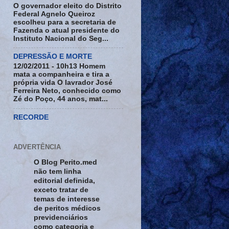
O governador eleito do Distrito
Federal Agnelo Queiroz
escolheu para a secretaria de
Fazenda o atual presidente do
Instituto Nacional do Seg...
DEPRESSÃO E MORTE
12/02/2011 - 10h13 Homem
mata a companheira e tira a
própria vida O lavrador José
Ferreira Neto, conhecido como
Zé do Poço, 44 anos, mat...
RECORDE
ADVERTÊNCIA
O Blog Perito.med
não tem linha
editorial definida,
exceto tratar de
temas de interesse
de peritos médicos
previdenciários
como categoria e