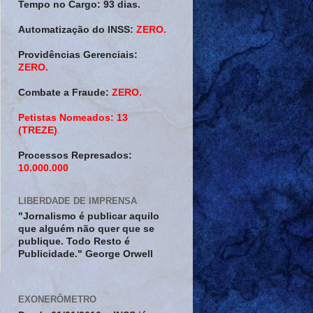
Tempo no Cargo:
93 dias.
Automatização do INSS:
ZERO.
Providências Gerenciais:
ZERO.
Combate a Fraude:
ZERO.
Petistas Nomeados:
13
(TREZE)
.
Processos Represados:
10.000.000
LIBERDADE DE IMPRENSA
"Jornalismo é publicar aquilo
que alguém não quer que se
publique. Todo Resto é
Publicidade." George Orwell
EXONERÔMETRO