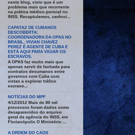
neste blog, visto que é um
problema mais que recorrente
na prática médico-pericial no
INSS. Recaptulemos, carênci...
CAPATAZ DE CUBANOS
DESCOBERTA:
COORDENADORA DA OPAS NO
BRASIL, VIVIAN CHAVEZ
PEREZ É AGENTE DE CUBA E
ESTÁ AQUI PARA VIGIAR OS
ESCRAVOS.
A OPAS faz muito mais que
apenas servir de fachada para
contratos desumanos entre
governos com Cuba com
vistas a explorar tráfico
escravo...
NOTÍCIAS DO MPF
4/12/2012 Mais de 80 mil
processos foram dados como
desaparecidos do arquivo
geral da agência do INSS, em
Florianópolis O Ministério ...
A ORDEM DO CAOS