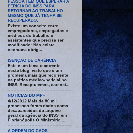
PESSOA TEM QUE ESPERAR A
PERÍCIA DO INSS PARA
RETORNAR AO TRABALHO
MESMO QUE JÁ TENHA SE
RECUPERADO.
Existe um conceito entre
empregadores, empregados e
médicos do trabalho e
assistentes que precisa ser
modificado: Não existe
nenhuma obrig...
ISENÇÃO DE CARÊNCIA
Este é um tema recorrente
neste blog, visto que é um
problema mais que recorrente
na prática médico-pericial no
INSS. Recaptulemos, carênci...
NOTÍCIAS DO MPF
4/12/2012 Mais de 80 mil
processos foram dados como
desaparecidos do arquivo
geral da agência do INSS, em
Florianópolis O Ministério ...
A ORDEM DO CAOS