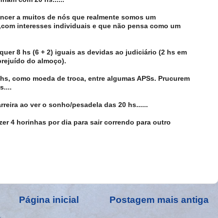
ncer a muitos de nós que realmente somos um
com interesses individuais e que não pensa como um
uer 8 hs (6 + 2) iguais as devidas ao judiciário (2 hs em
rejuído do almoço).
 6 hs, como moeda de troca, entre algumas APSs. Prucurem
....
arreira ao ver o sonho/pesadela das 20 hs......
azer 4 horinhas por dia para sair correndo para outro
Página inicial
Postagem mais antiga