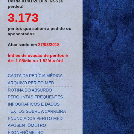
Desde 01/01/2010 o INSS já
perdeu:
3.173
peritos que saíram a pedido ou
aposentados.
Atualizado em
27/03/2018
Índice de evasão de peritos é
de: 1.05/dia ou 1.52/dia útil
CARTA DA PERÍCIA MÉDICA
ARQUIVO PERITO MED
ROTINA DO ABSURDO
PERGUNTAS FREQÜENTES
INFOGRÁFICOS E DADOS
TEXTOS SOBRE A CARREIRA
ENUNCIADOS PERITO.MED
APOSENTÔMETRO
EXONERÔMETRO