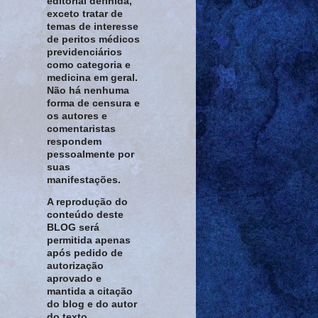
editorial definida,
exceto tratar de
temas de interesse
de peritos médicos
previdenciários
como categoria e
medicina em geral.
Não há nenhuma
forma de censura e
os autores e
comentaristas
respondem
pessoalmente por
suas
manifestações.
A reprodução do
conteúdo deste
BLOG será
permitida apenas
após pedido de
autorização
aprovado e
mantida a citação
do blog e do autor
do texto.