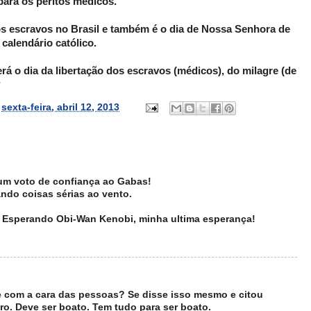
para os peritos médicos.
dos escravos no Brasil e também é o dia de Nossa Senhora de
calendário católico.
rá o dia da libertação dos escravos (médicos), do milagre (de
?
s
sexta-feira, abril 12, 2013
 um voto de confiança ao Gabas!
ando coisas sérias ao vento.
.. Esperando Obi-Wan Kenobi, minha ultima esperança!
e com a cara das pessoas? Se disse isso mesmo e citou
ro. Deve ser boato. Tem tudo para ser boato.