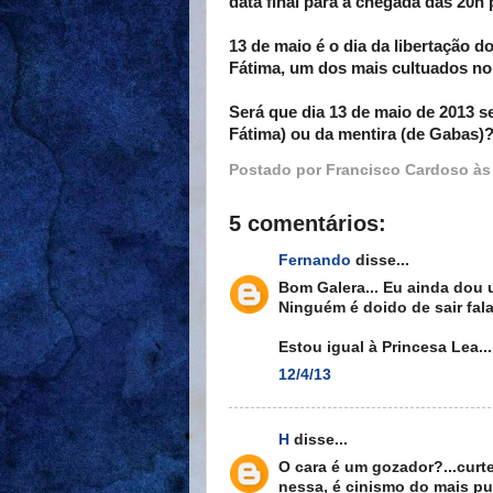
data final para a chegada das 20h 
13 de maio é o dia da libertação 
Fátima, um dos mais cultuados no 
Será que dia 13 de maio de 2013 se
Fátima) ou da mentira (de Gabas)
Postado por
Francisco Cardoso
à
5 comentários:
Fernando
disse...
Bom Galera... Eu ainda dou
Ninguém é doido de sair fal
Estou igual à Princesa Lea.
12/4/13
H
disse...
O cara é um gozador?...curt
nessa, é cinismo do mais pu