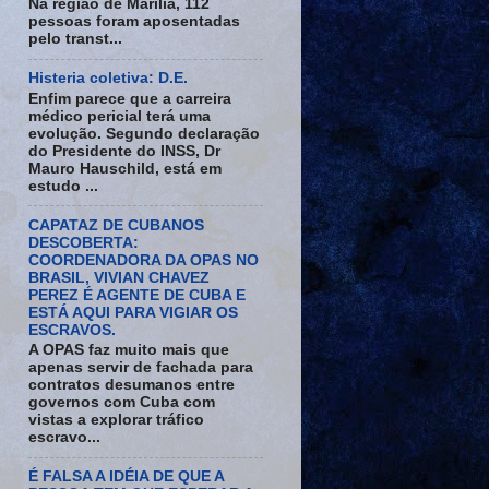
Na região de Marília, 112
pessoas foram aposentadas
pelo transt...
Histeria coletiva: D.E.
Enfim parece que a carreira
médico pericial terá uma
evolução. Segundo declaração
do Presidente do INSS, Dr
Mauro Hauschild, está em
estudo ...
CAPATAZ DE CUBANOS
DESCOBERTA:
COORDENADORA DA OPAS NO
BRASIL, VIVIAN CHAVEZ
PEREZ É AGENTE DE CUBA E
ESTÁ AQUI PARA VIGIAR OS
ESCRAVOS.
A OPAS faz muito mais que
apenas servir de fachada para
contratos desumanos entre
governos com Cuba com
vistas a explorar tráfico
escravo...
É FALSA A IDÉIA DE QUE A