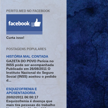
PERITO.MED NO FACEBOOK
Curta isso!
POSTAGENS POPULARES
HISTÓRIA MAL CONTADA
GAZETA DO POVO Perícia no
INSS pode ser acompanhada
Publicado em 26/08/2011 O
Instituto Nacional do Seguro
Social (INSS) aceitou o pedido
d...
ESQUIZOFRENIA E
APOSENTADORIA
20/02/2011 06:00:17
Esquizofrenia é doença que
mais tira pessoas do trabalho