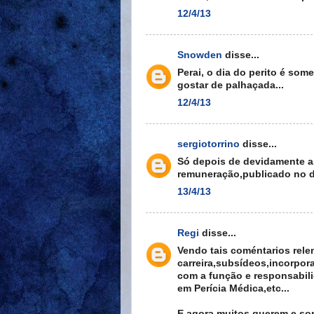
12/4/13
Snowden
disse...
Perai, o dia do perito é so
gostar de palhaçada...
12/4/13
sergiotorrino
disse...
Só depois de devidamente 
remuneração,publicado no dia
13/4/13
Regi
disse...
Vendo tais coméntarios rele
carreira,subsídeos,incorpo
com a função e responsabilid
em Perícia Médica,etc...
E agora muitos querem e son