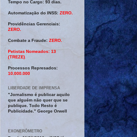
Tempo no Cargo:
93 dias.
Automatização do INSS:
ZERO.
Providências Gerenciais:
ZERO.
Combate a Fraude:
ZERO.
Petistas Nomeados:
13
(TREZE)
.
Processos Represados:
10.000.000
LIBERDADE DE IMPRENSA
"Jornalismo é publicar aquilo
que alguém não quer que se
publique. Todo Resto é
Publicidade." George Orwell
EXONERÔMETRO