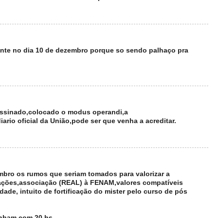
mente no dia 10 de dezembro porque so sendo palhaço pra
assinado,colocado o modus operandi,a
rio oficial da União,pode ser que venha a acreditar.
mbro os rumos que seriam tomados para valorizar a
rações,associação (REAL) à FENAM,valores compatíveis
ade, intuito de fortificação do mister pelo curso de pós
ham com 20 hs......