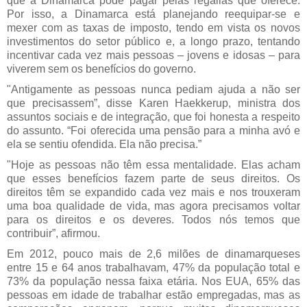
que a Dinamarca pode pagar pelas regalias que oferece.
Por isso, a Dinamarca está planejando reequipar-se e
mexer com as taxas de imposto, tendo em vista os novos
investimentos do setor público e, a longo prazo, tentando
incentivar cada vez mais pessoas – jovens e idosas – para
viverem sem os benefícios do governo.
"Antigamente as pessoas nunca pediam ajuda a não ser
que precisassem”, disse Karen Haekkerup, ministra dos
assuntos sociais e de integração, que foi honesta a respeito
do assunto. “Foi oferecida uma pensão para a minha avó e
ela se sentiu ofendida. Ela não precisa.”
"Hoje as pessoas não têm essa mentalidade. Elas acham
que esses benefícios fazem parte de seus direitos. Os
direitos têm se expandido cada vez mais e nos trouxeram
uma boa qualidade de vida, mas agora precisamos voltar
para os direitos e os deveres. Todos nós temos que
contribuir”, afirmou.
Em 2012, pouco mais de 2,6 milões de dinamarqueses
entre 15 e 64 anos trabalhavam, 47% da população total e
73% da população nessa faixa etária. Nos EUA, 65% das
pessoas em idade de trabalhar estão empregadas, mas as