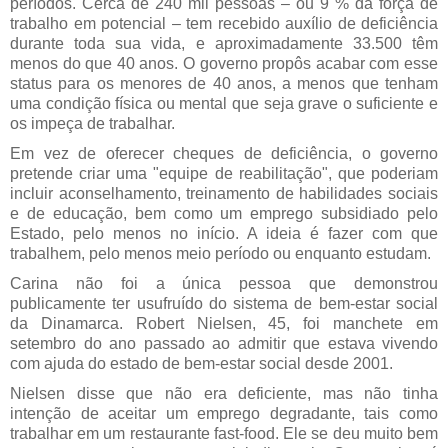
períodos. Cerca de 240 mil pessoas – ou 9 % da força de
trabalho em potencial – tem recebido auxílio de deficiência
durante toda sua vida, e aproximadamente 33.500 têm
menos do que 40 anos. O governo propôs acabar com esse
status para os menores de 40 anos, a menos que tenham
uma condição física ou mental que seja grave o suficiente e
os impeça de trabalhar.
Em vez de oferecer cheques de deficiência, o governo
pretende criar uma "equipe de reabilitação", que poderiam
incluir aconselhamento, treinamento de habilidades sociais
e de educação, bem como um emprego subsidiado pelo
Estado, pelo menos no início. A ideia é fazer com que
trabalhem, pelo menos meio período ou enquanto estudam.
Carina não foi a única pessoa que demonstrou
publicamente ter usufruído do sistema de bem-estar social
da Dinamarca. Robert Nielsen, 45, foi manchete em
setembro do ano passado ao admitir que estava vivendo
com ajuda do estado de bem-estar social desde 2001.
Nielsen disse que não era deficiente, mas não tinha
intenção de aceitar um emprego degradante, tais como
trabalhar em um restaurante fast-food. Ele se deu muito bem