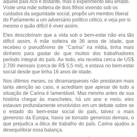
aquele país rico e distante, mas o experimento deu errado.
Visite uma mãe solteira de dois filhos vivendo sob os
cuidados da seguridade social, propôs um membro liberal
do Parlamento a um adversário político cético, e veja por si
mesmo o quão difícil é viver assim.
Eles descobriram que a vida sob o bem-estar não era tão
difícil assim. A mãe solteira de 36 anos de idade, que
recebeu o pseudônimo de "Carina" na mídia, tinha mais
dinheiro para gastar do que muitos dos trabalhadores
período integral do país. Ao todo, ela recebia cerca de US$
2.700 mensais (cerca de R$ 5,5 mil), e estava no bem-estar
social desde que tinha 16 anos de idade.
Nos últimos meses, os dinamarqueses não prestaram mais
tanta atenção ao caso, e acreditam que apesar de tudo a
situação de Carina é lamentável. Mas mesmo antes de sua
história chegar às manchetes, há um ano e meio, eles
estavam profundamente envolvidos em um debate sobre se
o estado do bem-estar social do país, talvez o mais
generoso da Europa, havia se tornado generoso demais, o
que prejudica a ética de trabalho do país. Carina ajudou a
desequilibrar essa balança.