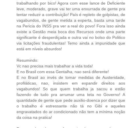
trabalhando por bico! Agora com esse lance de Deficiente
leve, moderado, grave vai ter uma enxurrada de gente pra
tentar reduzir a contribuição! País é repleto de golpistas, de
vagabundos, de gente metida a experta, basta uma tarde
na Pericia do INSS pra ver a real do povo! Fora isso ainda
existe a Gestão meia boca dos Recursos onde uma parte
significante é desperdiçada e outra vai no bolso do Politico
via licitações fraudulentas! Temo ainda a impunidade que
está em níveis absurdos!
Resumindo:
Vc nao precisa mais trabalhar a vida toda!
E no Brasil com essa Gentalha, nao será diferente!
E no Brasil ao invés de tomar medidas de Austeridade,
profiláticas, nao, insistem em expandir direitos aos
vagabundos! So que quem trabalha ja sacou e estão
fazendo de tudo pra arrumar uma teta no Governo! A
quantidade de gente que pede auxilio-doenca por dizer que
o trabalho é estressante não tá no Gibi e aqueles
engravatados do ar condicionado não tem a mínima noção
da coisa na pratica!