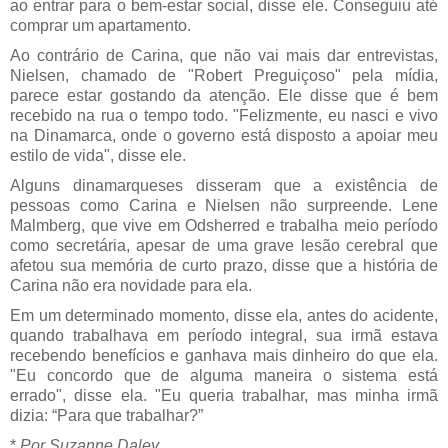
ao entrar para o bem-estar social, disse ele. Conseguiu até
comprar um apartamento.
Ao contrário de Carina, que não vai mais dar entrevistas,
Nielsen, chamado de "Robert Preguiçoso" pela mídia,
parece estar gostando da atenção. Ele disse que é bem
recebido na rua o tempo todo. "Felizmente, eu nasci e vivo
na Dinamarca, onde o governo está disposto a apoiar meu
estilo de vida", disse ele.
Alguns dinamarqueses disseram que a existência de
pessoas como Carina e Nielsen não surpreende. Lene
Malmberg, que vive em Odsherred e trabalha meio período
como secretária, apesar de uma grave lesão cerebral que
afetou sua memória de curto prazo, disse que a história de
Carina não era novidade para ela.
Em um determinado momento, disse ela, antes do acidente,
quando trabalhava em período integral, sua irmã estava
recebendo benefícios e ganhava mais dinheiro do que ela.
"Eu concordo que de alguma maneira o sistema está
errado", disse ela. "Eu queria trabalhar, mas minha irmã
dizia: “Para que trabalhar?”
*
Por Suzanne Daley