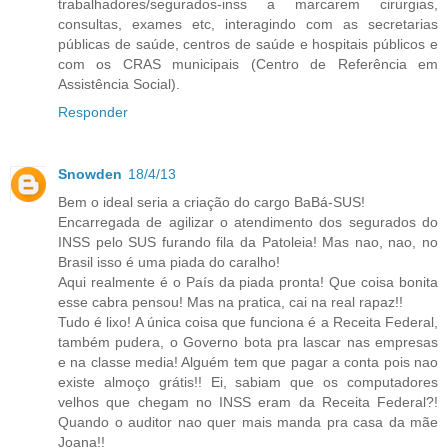
trabalhadores/segurados-inss a marcarem cirurgias,
consultas, exames etc, interagindo com as secretarias
públicas de saúde, centros de saúde e hospitais públicos e
com os CRAS municipais (Centro de Referência em
Assistência Social).
Responder
Snowden
18/4/13
Bem o ideal seria a criação do cargo BaBá-SUS!
Encarregada de agilizar o atendimento dos segurados do
INSS pelo SUS furando fila da Patoleia! Mas nao, nao, no
Brasil isso é uma piada do caralho!
Aqui realmente é o País da piada pronta! Que coisa bonita
esse cabra pensou! Mas na pratica, cai na real rapaz!!
Tudo é lixo! A única coisa que funciona é a Receita Federal,
também pudera, o Governo bota pra lascar nas empresas
e na classe media! Alguém tem que pagar a conta pois nao
existe almoço grátis!! Ei, sabiam que os computadores
velhos que chegam no INSS eram da Receita Federal?!
Quando o auditor nao quer mais manda pra casa da mãe
Joana!!