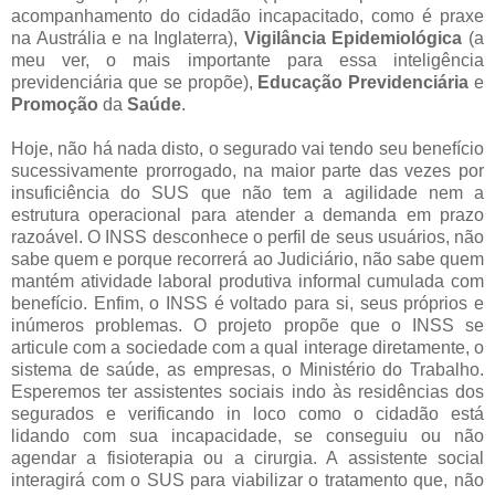
acompanhamento do cidadão incapacitado, como é praxe
na Austrália e na Inglaterra),
Vigilância
Epidemiológica
(a
meu ver, o mais importante para essa inteligência
previdenciária que se propõe),
Educação
Previdenciária
e
Promoção
da
Saúde
.
Hoje, não há nada disto, o segurado vai tendo seu benefício
sucessivamente prorrogado, na maior parte das vezes por
insuficiência do SUS que não tem a agilidade nem a
estrutura operacional para atender a demanda em prazo
razoável. O INSS desconhece o perfil de seus usuários, não
sabe quem e porque recorrerá ao Judiciário, não sabe quem
mantém atividade laboral produtiva informal cumulada com
benefício. Enfim, o INSS é voltado para si, seus próprios e
inúmeros problemas. O projeto propõe que o INSS se
articule com a sociedade com a qual interage diretamente, o
sistema de saúde, as empresas, o Ministério do Trabalho.
Esperemos ter assistentes sociais indo às residências dos
segurados e verificando in loco como o cidadão está
lidando com sua incapacidade, se conseguiu ou não
agendar a fisioterapia ou a cirurgia. A assistente social
interagirá com o SUS para viabilizar o tratamento que, não