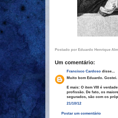
Postado por
Eduardo Henrique Alm
Um comentário:
Francisco Cardoso
disse...
Muito bom Eduardo. Gostei.
E mais: O item VIII é verdade
profissão. De fato, os maio
segurados, são com os própr
21/10/12
Postar um comentário