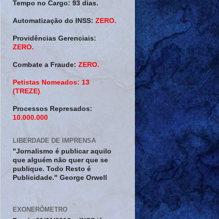
Tempo no Cargo:
93 dias.
Automatização do INSS:
ZERO.
Providências Gerenciais:
ZERO.
Combate a Fraude:
ZERO.
Petistas Nomeados:
13
(TREZE)
.
Processos Represados:
10.000.000
LIBERDADE DE IMPRENSA
"Jornalismo é publicar aquilo
que alguém não quer que se
publique. Todo Resto é
Publicidade." George Orwell
EXONERÔMETRO