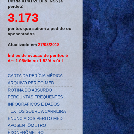
Desde 01/01/2010 o INSS já
perdeu:
3.173
peritos que saíram a pedido ou
aposentados.
Atualizado em
27/03/2018
Índice de evasão de peritos é
de: 1.05/dia ou 1.52/dia útil
CARTA DA PERÍCIA MÉDICA
ARQUIVO PERITO MED
ROTINA DO ABSURDO
PERGUNTAS FREQÜENTES
INFOGRÁFICOS E DADOS
TEXTOS SOBRE A CARREIRA
ENUNCIADOS PERITO.MED
APOSENTÔMETRO
EXONERÔMETRO