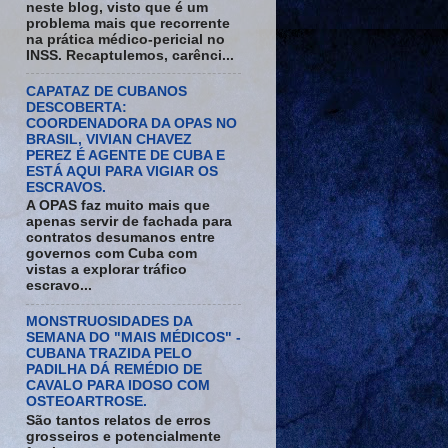
neste blog, visto que é um
problema mais que recorrente
na prática médico-pericial no
INSS. Recaptulemos, carênci...
CAPATAZ DE CUBANOS
DESCOBERTA:
COORDENADORA DA OPAS NO
BRASIL, VIVIAN CHAVEZ
PEREZ É AGENTE DE CUBA E
ESTÁ AQUI PARA VIGIAR OS
ESCRAVOS.
A OPAS faz muito mais que
apenas servir de fachada para
contratos desumanos entre
governos com Cuba com
vistas a explorar tráfico
escravo...
MONSTRUOSIDADES DA
SEMANA DO "MAIS MÉDICOS" -
CUBANA TRAZIDA PELO
PADILHA DÁ REMÉDIO DE
CAVALO PARA IDOSO COM
OSTEOARTROSE.
São tantos relatos de erros
grosseiros e potencialmente