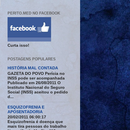
PERITO.MED NO FACEBOOK
Curta isso!
POSTAGENS POPULARES
HISTÓRIA MAL CONTADA
GAZETA DO POVO Perícia no
INSS pode ser acompanhada
Publicado em 26/08/2011 O
Instituto Nacional do Seguro
Social (INSS) aceitou o pedido
d...
ESQUIZOFRENIA E
APOSENTADORIA
20/02/2011 06:00:17
Esquizofrenia é doença que
mais tira pessoas do trabalho