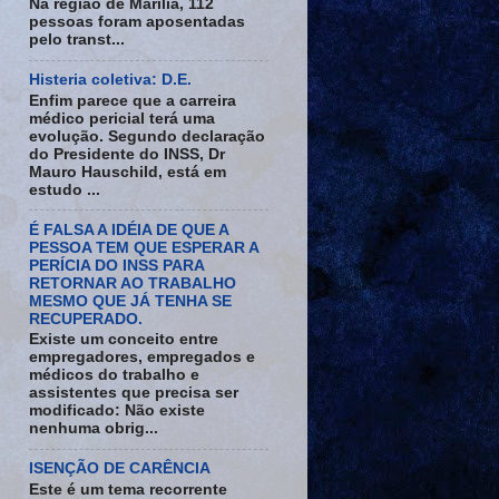
Na região de Marília, 112
pessoas foram aposentadas
pelo transt...
Histeria coletiva: D.E.
Enfim parece que a carreira
médico pericial terá uma
evolução. Segundo declaração
do Presidente do INSS, Dr
Mauro Hauschild, está em
estudo ...
É FALSA A IDÉIA DE QUE A
PESSOA TEM QUE ESPERAR A
PERÍCIA DO INSS PARA
RETORNAR AO TRABALHO
MESMO QUE JÁ TENHA SE
RECUPERADO.
Existe um conceito entre
empregadores, empregados e
médicos do trabalho e
assistentes que precisa ser
modificado: Não existe
nenhuma obrig...
ISENÇÃO DE CARÊNCIA
Este é um tema recorrente