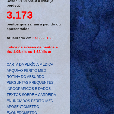
Desde 01/01/2010 o INSS já
perdeu:
3.173
peritos que saíram a pedido ou
aposentados.
Atualizado em
27/03/2018
Índice de evasão de peritos é
de: 1.05/dia ou 1.52/dia útil
CARTA DA PERÍCIA MÉDICA
ARQUIVO PERITO MED
ROTINA DO ABSURDO
PERGUNTAS FREQÜENTES
INFOGRÁFICOS E DADOS
TEXTOS SOBRE A CARREIRA
ENUNCIADOS PERITO.MED
APOSENTÔMETRO
EXONERÔMETRO