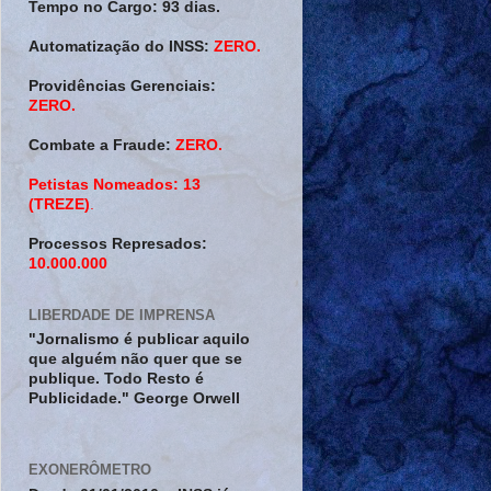
Tempo no Cargo:
93 dias.
Automatização do INSS:
ZERO.
Providências Gerenciais:
ZERO.
Combate a Fraude:
ZERO.
Petistas Nomeados:
13
(TREZE)
.
Processos Represados:
10.000.000
LIBERDADE DE IMPRENSA
"Jornalismo é publicar aquilo
que alguém não quer que se
publique. Todo Resto é
Publicidade." George Orwell
EXONERÔMETRO