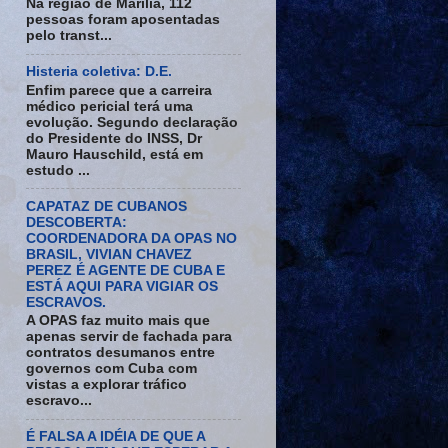
Na região de Marília, 112
pessoas foram aposentadas
pelo transt...
Histeria coletiva: D.E.
Enfim parece que a carreira
médico pericial terá uma
evolução. Segundo declaração
do Presidente do INSS, Dr
Mauro Hauschild, está em
estudo ...
CAPATAZ DE CUBANOS
DESCOBERTA:
COORDENADORA DA OPAS NO
BRASIL, VIVIAN CHAVEZ
PEREZ É AGENTE DE CUBA E
ESTÁ AQUI PARA VIGIAR OS
ESCRAVOS.
A OPAS faz muito mais que
apenas servir de fachada para
contratos desumanos entre
governos com Cuba com
vistas a explorar tráfico
escravo...
É FALSA A IDÉIA DE QUE A