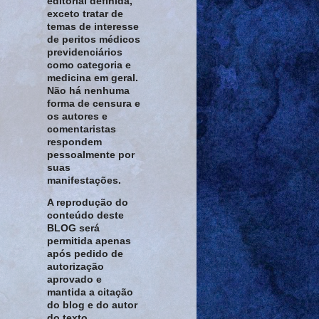
editorial definida,
exceto tratar de
temas de interesse
de peritos médicos
previdenciários
como categoria e
medicina em geral.
Não há nenhuma
forma de censura e
os autores e
comentaristas
respondem
pessoalmente por
suas
manifestações.
A reprodução do
conteúdo deste
BLOG será
permitida apenas
após pedido de
autorização
aprovado e
mantida a citação
do blog e do autor
do texto.