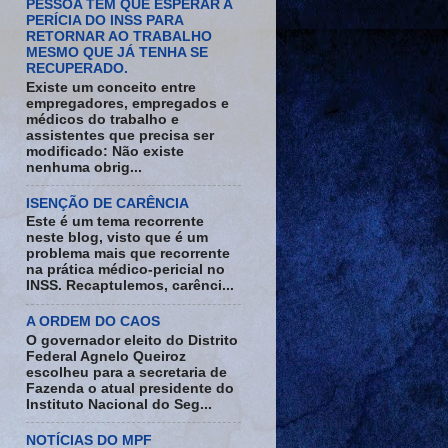
PESSOA TEM QUE ESPERAR A
PERÍCIA DO INSS PARA
RETORNAR AO TRABALHO
MESMO QUE JÁ TENHA SE
RECUPERADO.
Existe um conceito entre
empregadores, empregados e
médicos do trabalho e
assistentes que precisa ser
modificado: Não existe
nenhuma obrig...
ISENÇÃO DE CARÊNCIA
Este é um tema recorrente
neste blog, visto que é um
problema mais que recorrente
na prática médico-pericial no
INSS. Recaptulemos, carênci...
A ORDEM DO CAOS
O governador eleito do Distrito
Federal Agnelo Queiroz
escolheu para a secretaria de
Fazenda o atual presidente do
Instituto Nacional do Seg...
NOTÍCIAS DO MPF