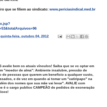
ro que se filiem ao sindicato:
www.periciasindical.med.br
ex.jsp?
=53&totalArquivos=96
s
quinta-feira, outubro 04, 2012
S avalie bem os atuais vínculos! Saiba que se vc optar em
 um "moedor de alma": Ambiente insalubre, pressão de
o de pessoas que querem um beneficio a qualquer custo,
assados, e de vez em quando ai tomar um "catiripapo" na
 além dos nomes que sua mãe vai levar". AVALIE com
ue é o cargo publico CAMPEÃO de pedidos de exoneração
icos!