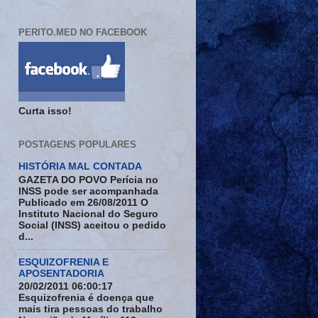
PERITO.MED NO FACEBOOK
Curta isso!
POSTAGENS POPULARES
HISTÓRIA MAL CONTADA
GAZETA DO POVO Perícia no
INSS pode ser acompanhada
Publicado em 26/08/2011 O
Instituto Nacional do Seguro
Social (INSS) aceitou o pedido
d...
ESQUIZOFRENIA E
APOSENTADORIA
20/02/2011 06:00:17
Esquizofrenia é doença que
mais tira pessoas do trabalho