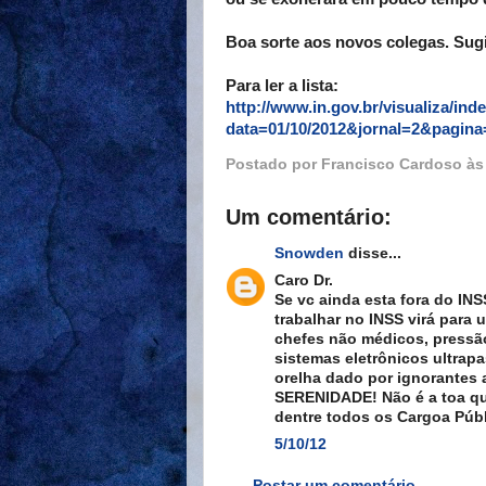
Boa sorte aos novos colegas. Sugi
Para ler a lista:
http://www.in.gov.br/visualiza/ind
data=01/10/2012&jornal=2&pagina
Postado por
Francisco Cardoso
à
Um comentário:
Snowden
disse...
Caro Dr.
Se vc ainda esta fora do INS
trabalhar no INSS virá para
chefes não médicos, pressã
sistemas eletrônicos ultrap
orelha dado por ignorantes
SERENIDADE! Não é a toa q
dentre todos os Cargoa Públ
5/10/12
Postar um comentário