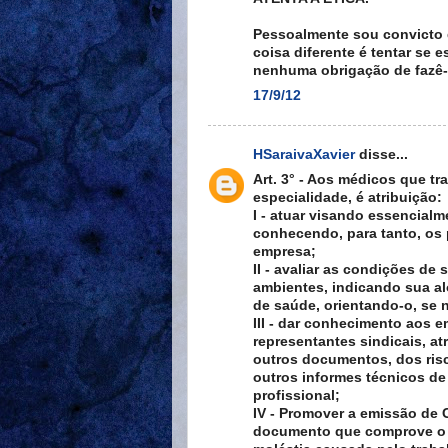
Pessoalmente sou convicto 
coisa diferente é tentar se
nenhuma obrigação de fazê
17/9/12
HSaraivaXavier
disse...
Art. 3° - Aos médicos que 
especialidade, é atribuição:
I - atuar visando essencial
conhecendo, para tanto, os 
empresa;
II - avaliar as condições d
ambientes, indicando sua a
de saúde, orientando-o, se 
III - dar conhecimento aos 
representantes sindicais, a
outros documentos, dos ris
outros informes técnicos de
profissional;
IV - Promover a emissão de
documento que comprove o e