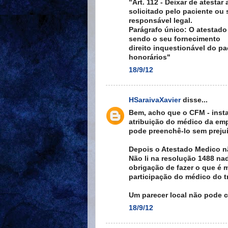
"Art. 112 - Deixar de atesta
solicitado pelo paciente ou
responsável legal.
Parágrafo único: O atestado
sendo o seu fornecimento
direito inquestionável do p
honorários"
18/9/12
HSaraivaXavier
disse...
Bem, acho que o CFM - instan
atribuição do médico da emp
pode preenchê-lo sem preju
Depois o Atestado Medico n
Não li na resolução 1488 na
obrigação de fazer o que é m
participação do médico do t
Um parecer local não pode c
18/9/12