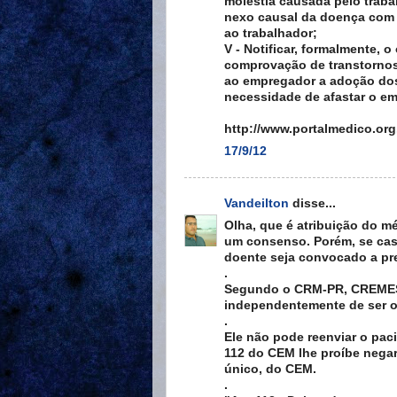
moléstia causada pelo traba
nexo causal da doença com 
ao trabalhador;
V - Notificar, formalmente,
comprovação de transtornos
ao empregador a adoção do
necessidade de afastar o e
http://www.portalmedico.or
17/9/12
Vandeilton
disse...
Olha, que é atribuição do 
um consenso. Porém, se cas
doente seja convocado a pr
.
Segundo o CRM-PR, CREMESC
independentemente de ser o
.
Ele não pode reenviar o paci
112 do CEM lhe proíbe negar 
único, do CEM.
.