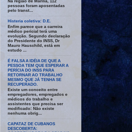
Na região de Marília, 112
pessoas foram aposentadas
pelo transt...
Histeria coletiva: D.E.
Enfim parece que a carreira
médico pericial terá uma
evolução. Segundo declaração
do Presidente do INSS, Dr
Mauro Hauschild, está em
estudo ...
É FALSA A IDÉIA DE QUE A
PESSOA TEM QUE ESPERAR A
PERÍCIA DO INSS PARA
RETORNAR AO TRABALHO
MESMO QUE JÁ TENHA SE
RECUPERADO.
Existe um conceito entre
empregadores, empregados e
médicos do trabalho e
assistentes que precisa ser
modificado: Não existe
nenhuma obrig...
CAPATAZ DE CUBANOS
DESCOBERTA: