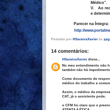
Médico”.
V.
Ao re
e determin
Parecer na Íntegra:
http://www.portalm
Postado por
HSaraivaXavier
às
seg
14 comentários:
HSaraivaXavier
disse...
No meu entendimento não há
também não há impedimento
Como documento de respons
médico do trabalho a comun
Assim, o médico da empresa
CAT, já o assistente pode.
o CFM foi claro que o pree
ATENTA A ÉTICA.