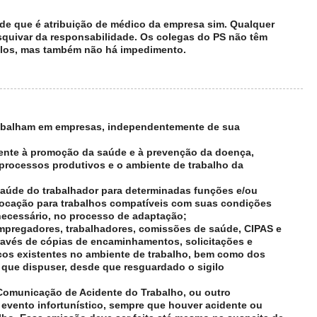
de que é atribuição de médico da empresa sim. Qualquer
 esquivar da responsabilidade. Os colegas do PS não têm
-los, mas também não há impedimento.
trabalham em empresas, independentemente de sua
mente à promoção da saúde e à prevenção da doença,
processos produtivos e o ambiente de trabalho da
e saúde do trabalhador para determinadas funções e/ou
locação para trabalhos compatíveis com suas condições
necessário, no processo de adaptação;
empregadores, trabalhadores, comissões de saúde, CIPAS e
través de cópias de encaminhamentos, solicitações e
cos existentes no ambiente de trabalho, bem como dos
 que dispuser, desde que resguardado o sigilo
 Comunicação de Acidente do Trabalho, ou outro
vento infortunístico, sempre que houver acidente ou