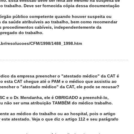
lho. Essa emissão deve ser feita até mesmo na suspeita de
o trabalho. Deve ser fornecida cópia dessa documentação
 o órgão público competente quando houver suspeita ou
 da saúde atribuíveis ao trabalho, bem como recomendar
s procedimentos cabíveis, independentemente da
mpregado do trabalho.
g.br/resolucoes/CFM/1998/1488_1998.htm
médico da empresa preencher o "atestado médico" da CAT é
o esta CAT chegue até o PAM e o médico que assistiu ao
eencher o "atestado médico" da CAT, ele pode se recusar?
 e o Dr. Mendanha, ele é OBRIGADO a preenchê-lo,
u não ser uma atribuição TAMBÉM do médico trabalho.
ente ao médico do trabalho ou ao hospital, pois o artigo
este atestado. Veja o que diz o artigo 112 e seu parágrafo