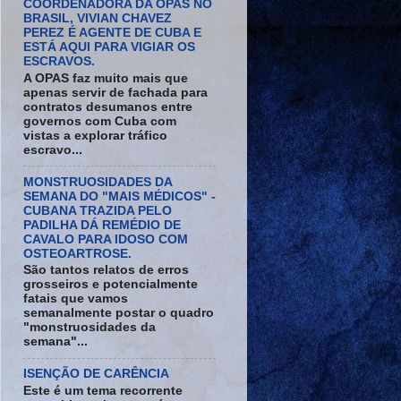
COORDENADORA DA OPAS NO
BRASIL, VIVIAN CHAVEZ
PEREZ É AGENTE DE CUBA E
ESTÁ AQUI PARA VIGIAR OS
ESCRAVOS.
A OPAS faz muito mais que
apenas servir de fachada para
contratos desumanos entre
governos com Cuba com
vistas a explorar tráfico
escravo...
MONSTRUOSIDADES DA
SEMANA DO "MAIS MÉDICOS" -
CUBANA TRAZIDA PELO
PADILHA DÁ REMÉDIO DE
CAVALO PARA IDOSO COM
OSTEOARTROSE.
São tantos relatos de erros
grosseiros e potencialmente
fatais que vamos
semanalmente postar o quadro
"monstruosidades da
semana"...
ISENÇÃO DE CARÊNCIA
Este é um tema recorrente