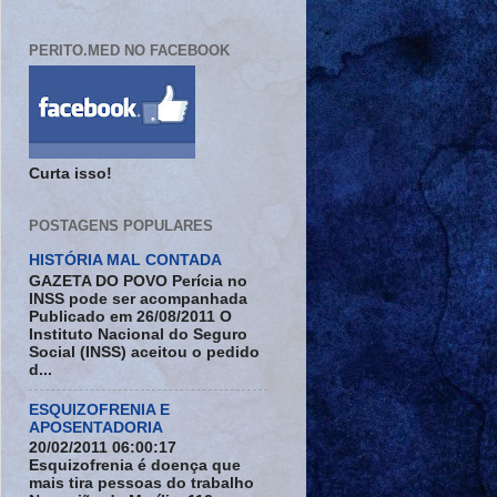
PERITO.MED NO FACEBOOK
Curta isso!
POSTAGENS POPULARES
HISTÓRIA MAL CONTADA
GAZETA DO POVO Perícia no
INSS pode ser acompanhada
Publicado em 26/08/2011 O
Instituto Nacional do Seguro
Social (INSS) aceitou o pedido
d...
ESQUIZOFRENIA E
APOSENTADORIA
20/02/2011 06:00:17
Esquizofrenia é doença que
mais tira pessoas do trabalho