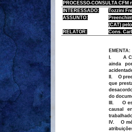
PROCESSO-CONSULTA CFM nº
INTERESSADO:
Tozzini F
ASSUNTO:
Preenchi
(CAT) pel
RELATOR:
Cons. Carl
EMENTA:
I.
A C
ainda por
acidentado
II.
O pre
que prest
desacordo
do docume
III.
O es
causal e
trabalhado
IV.
O mé
atribuiç