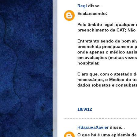
Regi
disse...
Esclarecendo:
Pelo âmbito legal, qualque
preenchimento da CAT; Não 
Entretanto,sendo de bom alv
preenchida precípuamente p
onde apenas o médico assis
em avaliações (muitas vezes
hospitalar.
Claro que, com o atestado 
necessários, o Médico do tr
dados robustos e consubsta
18/9/12
HSaraivaXavier
disse...
O que há é uma epidemia de