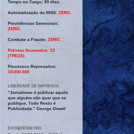
Tempo no Cargo:
93 dias.
Automatização do INSS:
ZERO.
Providências Gerenciais:
ZERO.
Combate a Fraude:
ZERO.
Petistas Nomeados:
13
(TREZE)
.
Processos Represados:
10.000.000
LIBERDADE DE IMPRENSA
"Jornalismo é publicar aquilo
que alguém não quer que se
publique. Todo Resto é
Publicidade." George Orwell
EXONERÔMETRO