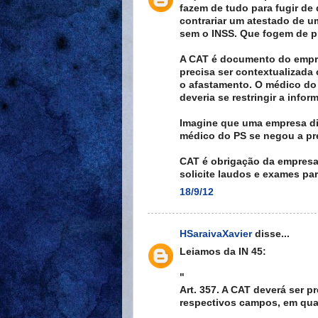
fazem de tudo para fugir de
contrariar um atestado de u
sem o INSS. Que fogem de p
A CAT é documento do empreg
precisa ser contextualizada
o afastamento. O médico do 
deveria se restringir a infor
Imagine que uma empresa di
médico do PS se negou a pr
CAT é obrigação da empresa.
solicite laudos e exames pa
18/9/12
HSaraivaXavier
disse...
Leiamos da IN 45:
"
Art. 357. A CAT deverá ser
respectivos campos, em quat