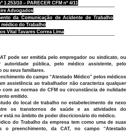
 1.253/10
– PARECER CFM nº 4/11
reire Advogados
mento da Comunicação de Acidente de Trabalho
o médico do Trabalho
os Vital Tavares Correa Lima
AT pode ser emitida pelo empregador ou sindicato, ou
 autoridade pública, pelo médico assistente, pelo
 ou seus familiares.
enchimento do campo “Atestado Médico” pelos médicos
am assistência ao trabalhador não caracteriza qualquer
 com as normas do CFM ou circunstância de nulidade
nto emitido.
tudo do local de trabalho no estabelecimento de nexo
ntre os transtornos de saúde e as atividades do
r está no âmbito de poder discricionário do médico.
dico do Trabalho da empresa tem como uma de suas
ões o preenchimento, da CAT, no campo “Atestado