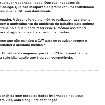
 qualquer responsabilidade. Que sao incapazes de
m colega. Que sao incapazes de promover uma reabilitação
reencher a CAT constantemente.
ador. A descrição do ato médico realizado - assistente -
 com o conhecimento do ambiente do trabalho para estimar
trabalho é quem pode fazer isso. O médico assistente
mar o diagnostico e o tratamento instituídos.
sse que não mandou a CAT para se esquivar porque o
eencher o atestado médico?
 O médico da empresa que vá no PS ler o prontuário e
ra subsidiar aquilo que é da sua competência.
 preenchida com todos os dados informados nos seus
ro vias, com a seguinte destinação: