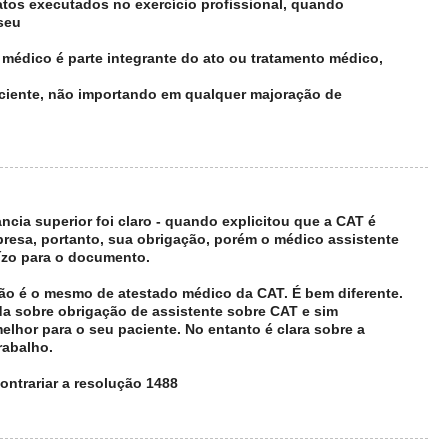
r atos executados no exercício profissional, quando
 seu
 médico é parte integrante do ato ou tratamento médico,
aciente, não importando em qualquer majoração de
cia superior foi claro - quando explicitou que a CAT é
resa, portanto, sua obrigação, porém o médico assistente
ízo para o documento.
ão é o mesmo de atestado médico da CAT. É bem diferente.
da sobre obrigação de assistente sobre CAT e sim
elhor para o seu paciente. No entanto é clara sobre a
rabalho.
ontrariar a resolução 1488