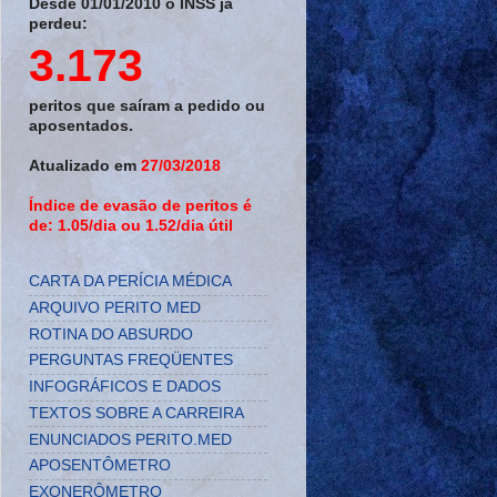
Desde 01/01/2010 o INSS já
perdeu:
3.173
peritos que saíram a pedido ou
aposentados.
Atualizado em
27/03/2018
Índice de evasão de peritos é
de: 1.05/dia ou 1.52/dia útil
CARTA DA PERÍCIA MÉDICA
ARQUIVO PERITO MED
ROTINA DO ABSURDO
PERGUNTAS FREQÜENTES
INFOGRÁFICOS E DADOS
TEXTOS SOBRE A CARREIRA
ENUNCIADOS PERITO.MED
APOSENTÔMETRO
EXONERÔMETRO