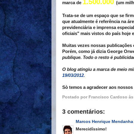
1.500.000
marca de
(um milh
Trata-se de um espaço que se firm
que atualmente é referência na áre
previdenciária e imprensa especia
oficiais" mais vistos do país hoje 
Muitas vezes nossas publicações 
Porém, como já dizia George Orwel
publique. Todo o resto é publicida
O blog atingiu a marca de meio mi
19/03/2012.
Sò temos a agradecer aos nossos l
Postado por
Francisco Cardoso
à
3 comentários:
Marcos Henrique Mendanha
Merecidíssimo!