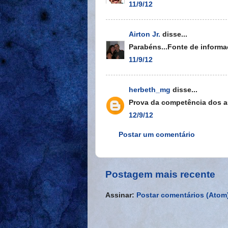
11/9/12
Airton Jr.
disse...
Parabéns...Fonte de informa
11/9/12
herbeth_mg
disse...
Prova da competência dos a
12/9/12
Postar um comentário
Postagem mais recente
Assinar:
Postar comentários (Atom