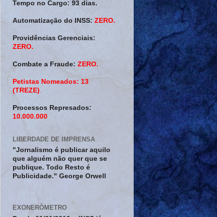
Tempo no Cargo:
93 dias.
Automatização do INSS:
ZERO.
Providências Gerenciais:
ZERO.
Combate a Fraude:
ZERO.
Petistas Nomeados:
13
(TREZE)
.
Processos Represados:
10.000.000
LIBERDADE DE IMPRENSA
"Jornalismo é publicar aquilo
que alguém não quer que se
publique. Todo Resto é
Publicidade." George Orwell
EXONERÔMETRO