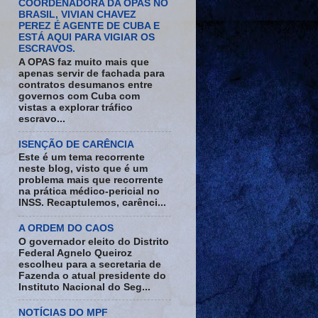
COORDENADORA DA OPAS NO
BRASIL, VIVIAN CHAVEZ
PEREZ É AGENTE DE CUBA E
ESTÁ AQUI PARA VIGIAR OS
ESCRAVOS.
A OPAS faz muito mais que
apenas servir de fachada para
contratos desumanos entre
governos com Cuba com
vistas a explorar tráfico
escravo...
ISENÇÃO DE CARÊNCIA
Este é um tema recorrente
neste blog, visto que é um
problema mais que recorrente
na prática médico-pericial no
INSS. Recaptulemos, carênci...
A ORDEM DO CAOS
O governador eleito do Distrito
Federal Agnelo Queiroz
escolheu para a secretaria de
Fazenda o atual presidente do
Instituto Nacional do Seg...
NOTÍCIAS DO MPF