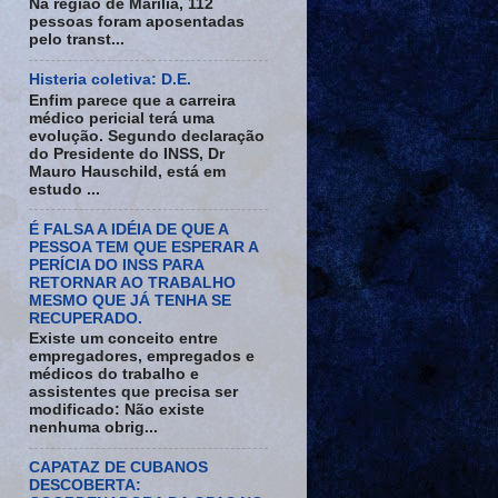
Na região de Marília, 112
pessoas foram aposentadas
pelo transt...
Histeria coletiva: D.E.
Enfim parece que a carreira
médico pericial terá uma
evolução. Segundo declaração
do Presidente do INSS, Dr
Mauro Hauschild, está em
estudo ...
É FALSA A IDÉIA DE QUE A
PESSOA TEM QUE ESPERAR A
PERÍCIA DO INSS PARA
RETORNAR AO TRABALHO
MESMO QUE JÁ TENHA SE
RECUPERADO.
Existe um conceito entre
empregadores, empregados e
médicos do trabalho e
assistentes que precisa ser
modificado: Não existe
nenhuma obrig...
CAPATAZ DE CUBANOS
DESCOBERTA: