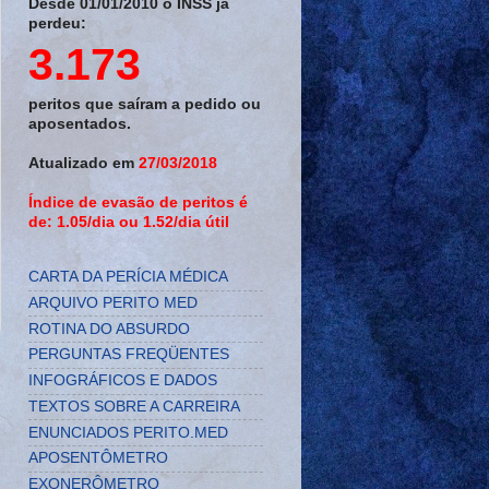
Desde 01/01/2010 o INSS já
perdeu:
3.173
peritos que saíram a pedido ou
aposentados.
Atualizado em
27/03/2018
Índice de evasão de peritos é
de: 1.05/dia ou 1.52/dia útil
CARTA DA PERÍCIA MÉDICA
ARQUIVO PERITO MED
ROTINA DO ABSURDO
PERGUNTAS FREQÜENTES
INFOGRÁFICOS E DADOS
TEXTOS SOBRE A CARREIRA
ENUNCIADOS PERITO.MED
APOSENTÔMETRO
EXONERÔMETRO