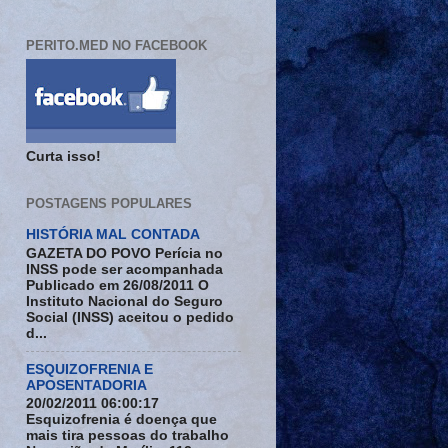
PERITO.MED NO FACEBOOK
Curta isso!
POSTAGENS POPULARES
HISTÓRIA MAL CONTADA
GAZETA DO POVO Perícia no
INSS pode ser acompanhada
Publicado em 26/08/2011 O
Instituto Nacional do Seguro
Social (INSS) aceitou o pedido
d...
ESQUIZOFRENIA E
APOSENTADORIA
20/02/2011 06:00:17
Esquizofrenia é doença que
mais tira pessoas do trabalho