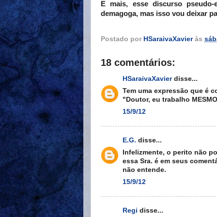
E mais, esse discurso pseudo-e
demagoga, mas isso vou deixar par
Postado por
HSaraivaXavier
às
sáb
18 comentários:
HSaraivaXavier
disse...
Tem uma expressão que é co
"Doutor, eu trabalho MESMO
15/9/12
E.G.
disse...
Infelizmente, o perito não 
essa Sra. é em seus comentár
não entende.
15/9/12
Regi
disse...