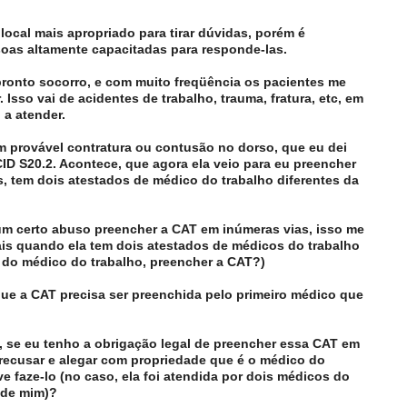
local mais apropriado para tirar dúvidas, porém é
oas altamente capacitadas para responde-las.
ronto socorro, e com muito freqüência os pacientes me
 Isso vai de acidentes de trabalho, trauma, fratura, etc, em
 a atender.
 provável contratura ou contusão no dorso, que eu dei
ID S20.2. Acontece, que agora ela veio para eu preencher
s, tem dois atestados de médico do trabalho diferentes da
um certo abuso preencher a CAT em inúmeras vias, isso me
is quando ela tem dois atestados de médicos do trabalho
o do médico do trabalho, preencher a CAT?)
ue a CAT precisa ser preenchida pelo primeiro médico que
, se eu tenho a obrigação legal de preencher essa CAT em
recusar e alegar com propriedade que é o médico do
e faze-lo (no caso, ela foi atendida por dois médicos do
 de mim)?