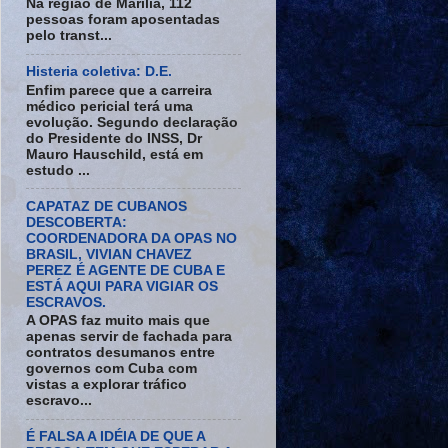
Na região de Marília, 112
pessoas foram aposentadas
pelo transt...
Histeria coletiva: D.E.
Enfim parece que a carreira
médico pericial terá uma
evolução. Segundo declaração
do Presidente do INSS, Dr
Mauro Hauschild, está em
estudo ...
CAPATAZ DE CUBANOS
DESCOBERTA:
COORDENADORA DA OPAS NO
BRASIL, VIVIAN CHAVEZ
PEREZ É AGENTE DE CUBA E
ESTÁ AQUI PARA VIGIAR OS
ESCRAVOS.
A OPAS faz muito mais que
apenas servir de fachada para
contratos desumanos entre
governos com Cuba com
vistas a explorar tráfico
escravo...
É FALSA A IDÉIA DE QUE A