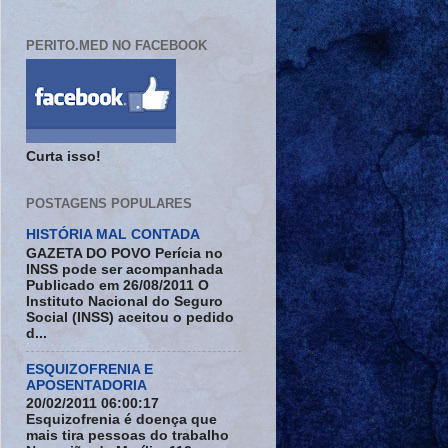
PERITO.MED NO FACEBOOK
Curta isso!
POSTAGENS POPULARES
HISTÓRIA MAL CONTADA
GAZETA DO POVO Perícia no
INSS pode ser acompanhada
Publicado em 26/08/2011 O
Instituto Nacional do Seguro
Social (INSS) aceitou o pedido
d...
ESQUIZOFRENIA E
APOSENTADORIA
20/02/2011 06:00:17
Esquizofrenia é doença que
mais tira pessoas do trabalho