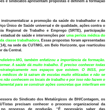
ções e sindicatos apresentam propostas e definem a formação
 instrumentalizar a promoção da saúde do trabalhador e da
iço Único de Saúde universal e de qualidade, ações contra o
ia Regional de Trabalho e Emprego (SRTE), participação
e estadual de saúde e intervenções por
uma perícia médica do
da classe trabalhadora
. Essas propostas foram apresentadas
 (14), na sede da CUT/MG, em Belo Horizonte, que rearticulou
r da Central.
ndieletro-MG, também enfatizou a importância da formação.
ormar. A saúde dá muito trabalho. É preciso conhecer todas
 estrategicamente nos espaços que existem. O INSS, por
 médicos de lá saíram de escolas muito elitizadas e não se
s não conhecem os locais de trabalho e por isso não fazem o
amental para se construir ações concretas que interfiram em
ssessora do Sindicato dos Metalúrgicos de BH/Contagem, os
CUTistas precisam conhecer o processo organizacional da
r no processo de produção. “É necessário saber das