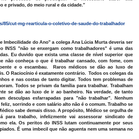
o e privado, do meio rural e da cidade.”
/85/cut-mg-rearticula-o-coletivo-de-saude-do-trabalhador
e Imbecilidade do Ano" a colega Ana Lúcia Murta deveria ser
do INSS "não se enxergam como trabalhadores" é uma das
adas. Eu duvido que exista uma classe de nível superior que
ue não conheça o que é trabalhar cansado, com fome, com
 doente e o escambau. Raros médicos se dão ao luxo de
s. O Raciocínio é exatamente contrário. Todos os colegas da
os e nas costas de tanto digitar. Todos tem problemas de
horam. Todos se privam da família para trabalhar. Trabalham
te se dão ao luxo de ir ao banheiro. Na verdade, de tanto
tam desculpas esfarrapadas para "não trabalhar". Nenhum
 feliz, sorrindo e com salário alto não é o comum. Trabalho se
Médico sabe demais disso. A propósito, Médico se orgulha de
 para trabalho, infelizmente vai assessorar sindicato de
omo ela. Os peritos do INSS lutam continuamente por seus
rrupiados. É uma imbecil que não aguenta nem uma semana no