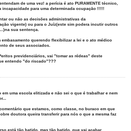
ntendam de uma vez! a perícia é ato PURAMENTE técnico,
 incapacidade para uma determinada ocupação !!!!!
tar ou não as decisões administrativas da
ação vigente) ou para o Juíz(este sim podera incutir outros
...)na sua sentença.
basamento querendo flexibilizar a lei e o ato médico
ento de seus associados.
eritos previdenciários, vai "tomar as rédeas" deste
ue entendo "do riscado"???
 em uma escola elitizada e não sei o que é trabalhar e nem
...
e comentário que estamos, como classe, no buraco em que
obre doutora queira transferir para nós o que a mesma faz
so está tão batido, mas tão batido, que vai acabar