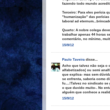
fazendo todo mundo acredit
Terceiro: Para eles perícia 
"humanização" das perícias
laboral ad eternum...brincade
Quarto: A nobre colega deve
trabalhar apenas 44 horas s
comentário, no mínimo, muito
15/9/12
Paulo Taveira
disse...
Acho que talvez não seja o 
alfabetizados( ou semi anal
que explica- mas sem dúvida
se enfrenta, saberia como di
fu....!Talvez no sindicato s
o que duvido muito-. No enta
alguém que conhece a realid
15/9/12