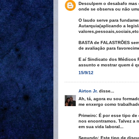
Desculpem o desabafo mas e
onde se observa ou não uma
O laudo serve para fundamen
Autarquia(aplicando a legisl
valores,pessoais,sociais,etc
BASTA de FALASTRÕES sem em
de avaliação para favorecim
E aí Sindicato dos Médicos P
assunto e mostrar quem é q
15/9/12
Airton Jr.
disse...
Ah, tá, agora eu sou formado
me enxergo como trabalhador
Primeiro: É por esse tipo d
nos encontramos. Talvez a n
em sua vida laboral...
Segundo: Este tipo de discur