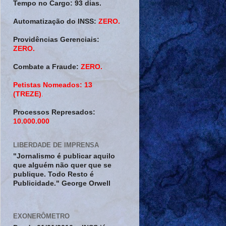
Tempo no Cargo:
93 dias.
Automatização do INSS:
ZERO.
Providências Gerenciais:
ZERO.
Combate a Fraude:
ZERO.
Petistas Nomeados:
13
(TREZE)
.
Processos Represados:
10.000.000
LIBERDADE DE IMPRENSA
"Jornalismo é publicar aquilo
que alguém não quer que se
publique. Todo Resto é
Publicidade." George Orwell
EXONERÔMETRO