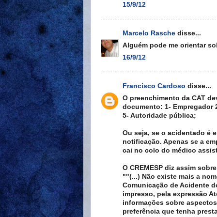
15/9/12
Marcelo Rasche
disse...
Alguém pode me orientar so
16/9/12
Francisco Cardoso
disse...
O preenchimento da CAT deve
documento: 1- Empregador 2
5- Autoridade pública;
Ou seja, se o acidentado é
notificação. Apenas se a em
cai no colo do médico assis
O CREMESP diz assim sobre
""(...) Não existe mais a 
Comunicação de Acidente do
impresso, pela expressão At
informações sobre aspectos 
preferência que tenha prest