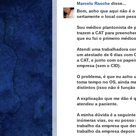
Marcelo Rasche
disse...
Bom, acho que aqui não é o 
certamente o local com pess
Sou médico plantonista de p
trazem a CAT para preencher.
que eu fui o primeiro médico
Atendi uma trabalhadora com
um atestado de 6 dias com C
a CAT, e junto com os papei
empresa (sem o CID).
O problema, é que eu acho 
toma tempo no OS, ainda ma
distintos (isso não é funçã
A explicação que me dão é q
atendeu a paciente.
A minha dúvida é a seguinte
inúmeras vias, ou eu posso 
trabalho da empresa que dev
trabalho da empresa depois