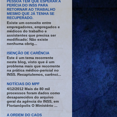
PESSOA TEM QUE ESPERAR A
PERÍCIA DO INSS PARA
RETORNAR AO TRABALHO
MESMO QUE JÁ TENHA SE
RECUPERADO.
Existe um conceito entre
empregadores, empregados e
médicos do trabalho e
assistentes que precisa ser
modificado: Não existe
nenhuma obrig...
ISENÇÃO DE CARÊNCIA
Este é um tema recorrente
neste blog, visto que é um
problema mais que recorrente
na prática médico-pericial no
INSS. Recaptulemos, carênci...
NOTÍCIAS DO MPF
4/12/2012 Mais de 80 mil
processos foram dados como
desaparecidos do arquivo
geral da agência do INSS, em
Florianópolis O Ministério ...
A ORDEM DO CAOS