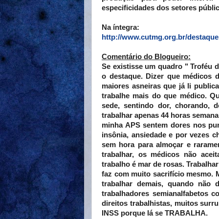
especificidades dos setores públic
Na íntegra:
http://www.cutmg.org.br/destaques
Comentário do Blogueiro:
Se existisse um quadro " Troféu d
o destaque. Dizer que médicos 
maiores asneiras que já li public
trabalhe mais do que médico. Q
sede, sentindo dor, chorando,
trabalhar apenas 44 horas semanai
minha APS sentem dores nos punh
insônia, ansiedade e por vezes c
sem hora para almoçar e raramen
trabalhar, os médicos não acei
trabalho é mar de rosas. Trabalhar
faz com muito sacrifício mesmo. 
trabalhar demais, quando não dá
trabalhadores semianalfabetos c
direitos trabalhistas, muitos su
INSS porque lá se TRABALHA.