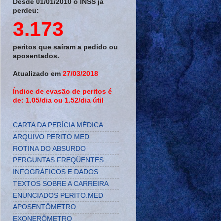
Desde 01/01/2010 o INSS já
perdeu:
3.173
peritos que saíram a pedido ou
aposentados.
Atualizado em
27/03/2018
Índice de evasão de peritos é
de: 1.05/dia ou 1.52/dia útil
CARTA DA PERÍCIA MÉDICA
ARQUIVO PERITO MED
ROTINA DO ABSURDO
PERGUNTAS FREQÜENTES
INFOGRÁFICOS E DADOS
TEXTOS SOBRE A CARREIRA
ENUNCIADOS PERITO.MED
APOSENTÔMETRO
EXONERÔMETRO