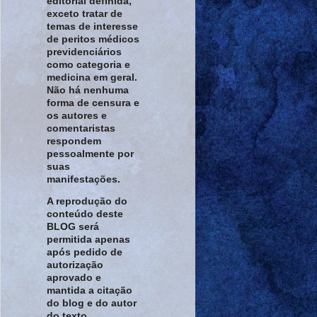
editorial definida,
exceto tratar de
temas de interesse
de peritos médicos
previdenciários
como categoria e
medicina em geral.
Não há nenhuma
forma de censura e
os autores e
comentaristas
respondem
pessoalmente por
suas
manifestações.
A reprodução do
conteúdo deste
BLOG será
permitida apenas
após pedido de
autorização
aprovado e
mantida a citação
do blog e do autor
do texto.