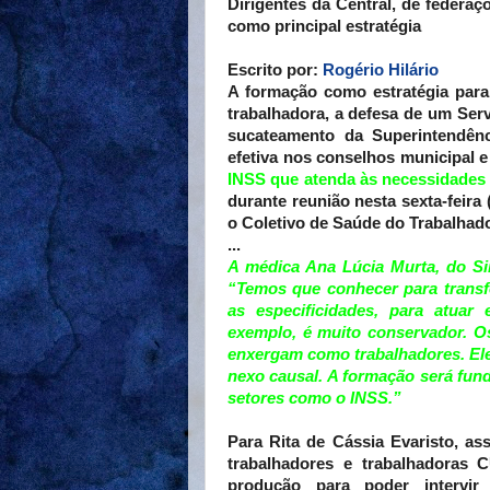
Dirigentes da Central, de federa
como principal estratégia
Escrito por:
Rogério Hilário
A formação como estratégia para
trabalhadora, a defesa de um Serv
sucateamento da Superintendênc
efetiva nos conselhos municipal 
INSS que atenda às necessidades 
durante reunião nesta sexta-feira
o Coletivo de Saúde do Trabalhado
...
A médica Ana Lúcia Murta, do Si
“Temos que conhecer para transf
as especificidades, para atuar
exemplo, é muito conservador. Os
enxergam como trabalhadores. Ele
nexo causal. A formação será fund
setores como o INSS.”
Para Rita de Cássia Evaristo, a
trabalhadores e trabalhadoras 
produção para poder intervi