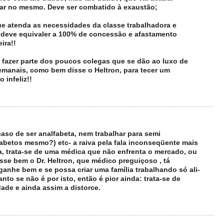
ar no mesmo. Deve ser combatido à exaustão;
que atenda as necessidades da classe trabalhadora e
 deve equivaler a 100% de concessão e afastamento
ira!!
 fazer parte dos poucos colegas que se dão ao luxo de
emanais, como bem disse o Heltron, para tecer um
 infeliz!!
caso de ser analfabeta, nem trabalhar para semi
fabetos mesmo?) etc- a raiva pela fala inconseqüente mais
, trata-se de uma médica que não enfrenta o mercado, ou
sse bem o Dr. Heltron, que médico preguiçoso , tá
e ganhe bem e se possa criar uma família trabalhando só ali-
nto se não é por isto, então é pior ainda: trata-se de
ade e ainda assim a distorce.