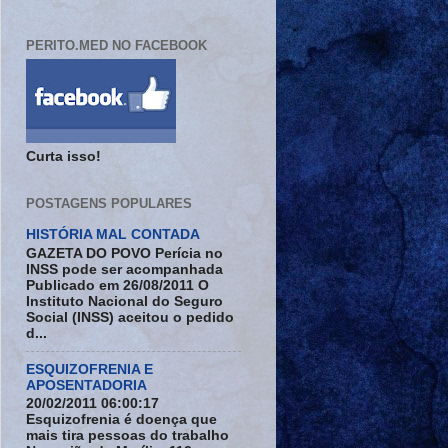
PERITO.MED NO FACEBOOK
Curta isso!
POSTAGENS POPULARES
HISTÓRIA MAL CONTADA
GAZETA DO POVO Perícia no
INSS pode ser acompanhada
Publicado em 26/08/2011 O
Instituto Nacional do Seguro
Social (INSS) aceitou o pedido
d...
ESQUIZOFRENIA E
APOSENTADORIA
20/02/2011 06:00:17
Esquizofrenia é doença que
mais tira pessoas do trabalho