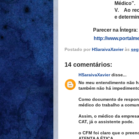
Médico”.
V.
Ao re
e determin
Parecer na Íntegra:
http://www.portalm
Postado por
HSaraivaXavier
às
seg
14 comentários:
HSaraivaXavier
disse...
No meu entendimento não há
também não há impedimento
Como documento de respons
médico do trabalho a comun
Assim, o médico da empresa
CAT, já o assistente pode.
o CFM foi claro que o pree
ATENTA A ÉTICA.