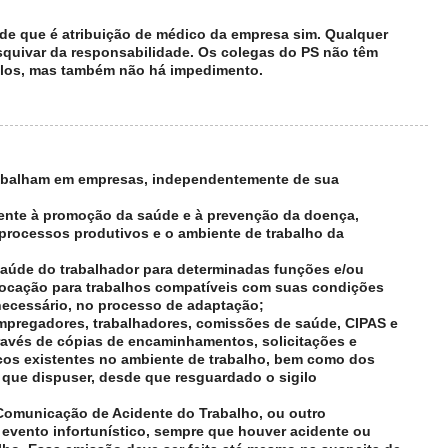
de que é atribuição de médico da empresa sim. Qualquer
 esquivar da responsabilidade. Os colegas do PS não têm
-los, mas também não há impedimento.
trabalham em empresas, independentemente de sua
mente à promoção da saúde e à prevenção da doença,
processos produtivos e o ambiente de trabalho da
e saúde do trabalhador para determinadas funções e/ou
locação para trabalhos compatíveis com suas condições
necessário, no processo de adaptação;
empregadores, trabalhadores, comissões de saúde, CIPAS e
través de cópias de encaminhamentos, solicitações e
cos existentes no ambiente de trabalho, bem como dos
 que dispuser, desde que resguardado o sigilo
 Comunicação de Acidente do Trabalho, ou outro
vento infortunístico, sempre que houver acidente ou