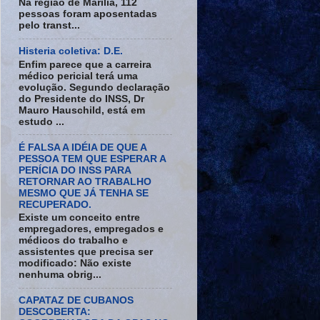
Na região de Marília, 112
pessoas foram aposentadas
pelo transt...
Histeria coletiva: D.E.
Enfim parece que a carreira
médico pericial terá uma
evolução. Segundo declaração
do Presidente do INSS, Dr
Mauro Hauschild, está em
estudo ...
É FALSA A IDÉIA DE QUE A
PESSOA TEM QUE ESPERAR A
PERÍCIA DO INSS PARA
RETORNAR AO TRABALHO
MESMO QUE JÁ TENHA SE
RECUPERADO.
Existe um conceito entre
empregadores, empregados e
médicos do trabalho e
assistentes que precisa ser
modificado: Não existe
nenhuma obrig...
CAPATAZ DE CUBANOS
DESCOBERTA: