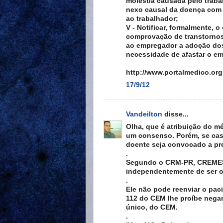
moléstia causada pelo traba
nexo causal da doença com 
ao trabalhador;
V - Notificar, formalmente,
comprovação de transtornos
ao empregador a adoção do
necessidade de afastar o e
http://www.portalmedico.or
17/9/12
Vandeilton
disse...
Olha, que é atribuição do 
um consenso. Porém, se cas
doente seja convocado a pr
.
Segundo o CRM-PR, CREMESC
independentemente de ser o
.
Ele não pode reenviar o paci
112 do CEM lhe proíbe negar 
único, do CEM.
.