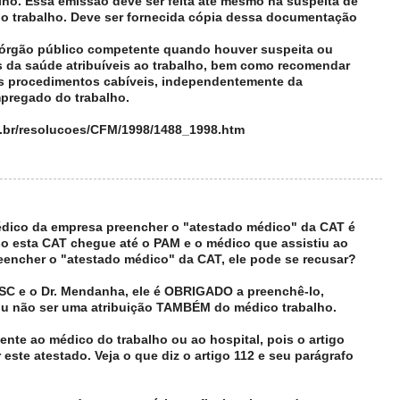
lho. Essa emissão deve ser feita até mesmo na suspeita de
o trabalho. Deve ser fornecida cópia dessa documentação
 o órgão público competente quando houver suspeita ou
 da saúde atribuíveis ao trabalho, bem como recomendar
s procedimentos cabíveis, independentemente da
mpregado do trabalho.
g.br/resolucoes/CFM/1998/1488_1998.htm
médico da empresa preencher o "atestado médico" da CAT é
o esta CAT chegue até o PAM e o médico que assistiu ao
eencher o "atestado médico" da CAT, ele pode se recusar?
 e o Dr. Mendanha, ele é OBRIGADO a preenchê-lo,
u não ser uma atribuição TAMBÉM do médico trabalho.
ente ao médico do trabalho ou ao hospital, pois o artigo
este atestado. Veja o que diz o artigo 112 e seu parágrafo