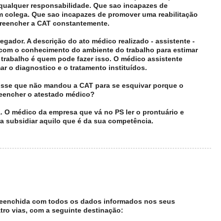
 qualquer responsabilidade. Que sao incapazes de
m colega. Que sao incapazes de promover uma reabilitação
reencher a CAT constantemente.
ador. A descrição do ato médico realizado - assistente -
 com o conhecimento do ambiente do trabalho para estimar
trabalho é quem pode fazer isso. O médico assistente
mar o diagnostico e o tratamento instituídos.
sse que não mandou a CAT para se esquivar porque o
eencher o atestado médico?
 O médico da empresa que vá no PS ler o prontuário e
ra subsidiar aquilo que é da sua competência.
 preenchida com todos os dados informados nos seus
ro vias, com a seguinte destinação: