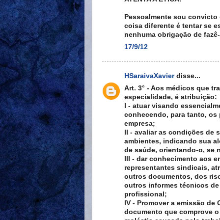
Pessoalmente sou convicto 
coisa diferente é tentar se
nenhuma obrigação de fazê
17/9/12
HSaraivaXavier
disse...
Art. 3° - Aos médicos que 
especialidade, é atribuição:
I - atuar visando essencial
conhecendo, para tanto, os 
empresa;
II - avaliar as condições d
ambientes, indicando sua a
de saúde, orientando-o, se 
III - dar conhecimento aos 
representantes sindicais, a
outros documentos, dos ris
outros informes técnicos de
profissional;
IV - Promover a emissão de
documento que comprove o e