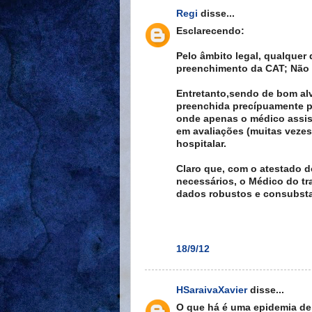
Regi
disse...
Esclarecendo:
Pelo âmbito legal, qualque
preenchimento da CAT; Não 
Entretanto,sendo de bom alv
preenchida precípuamente p
onde apenas o médico assis
em avaliações (muitas vezes
hospitalar.
Claro que, com o atestado 
necessários, o Médico do tr
dados robustos e consubsta
18/9/12
HSaraivaXavier
disse...
O que há é uma epidemia de