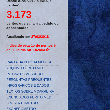
Desde 01/01/2010 o INSS já
perdeu:
3.173
peritos que saíram a pedido ou
aposentados.
Atualizado em
27/03/2018
Índice de evasão de peritos é
de: 1.05/dia ou 1.52/dia útil
CARTA DA PERÍCIA MÉDICA
ARQUIVO PERITO MED
ROTINA DO ABSURDO
PERGUNTAS FREQÜENTES
INFOGRÁFICOS E DADOS
TEXTOS SOBRE A CARREIRA
ENUNCIADOS PERITO.MED
APOSENTÔMETRO
EXONERÔMETRO