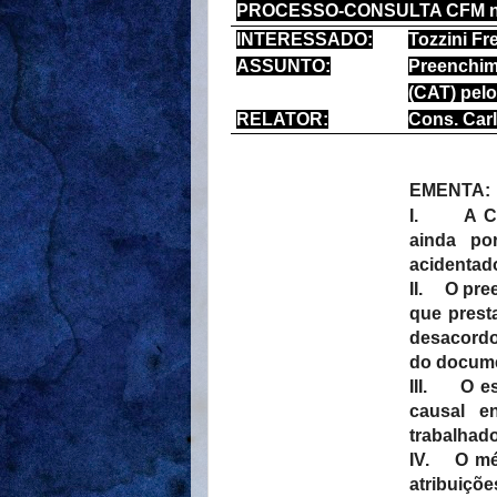
PROCESSO-CONSULTA CFM nº
INTERESSADO:
Tozzini F
ASSUNTO:
Preenchi
(CAT) pel
RELATOR:
Cons. Carl
EMENTA:
I.
A C
ainda por
acidentado
II.
O pre
que prest
desacordo
do docume
III.
O es
causal e
trabalhado
IV.
O mé
atribuiç