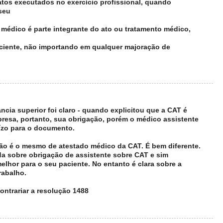
r atos executados no exercício profissional, quando
 seu
 médico é parte integrante do ato ou tratamento médico,
aciente, não importando em qualquer majoração de
cia superior foi claro - quando explicitou que a CAT é
resa, portanto, sua obrigação, porém o médico assistente
ízo para o documento.
ão é o mesmo de atestado médico da CAT. É bem diferente.
da sobre obrigação de assistente sobre CAT e sim
elhor para o seu paciente. No entanto é clara sobre a
rabalho.
ontrariar a resolução 1488