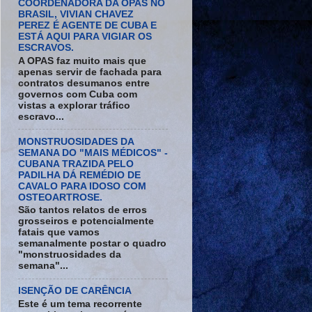
COORDENADORA DA OPAS NO
BRASIL, VIVIAN CHAVEZ
PEREZ É AGENTE DE CUBA E
ESTÁ AQUI PARA VIGIAR OS
ESCRAVOS.
A OPAS faz muito mais que
apenas servir de fachada para
contratos desumanos entre
governos com Cuba com
vistas a explorar tráfico
escravo...
MONSTRUOSIDADES DA
SEMANA DO "MAIS MÉDICOS" -
CUBANA TRAZIDA PELO
PADILHA DÁ REMÉDIO DE
CAVALO PARA IDOSO COM
OSTEOARTROSE.
São tantos relatos de erros
grosseiros e potencialmente
fatais que vamos
semanalmente postar o quadro
"monstruosidades da
semana"...
ISENÇÃO DE CARÊNCIA
Este é um tema recorrente