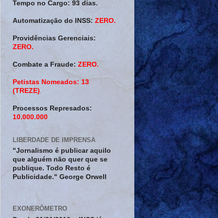
Tempo no Cargo:
93 dias.
Automatização do INSS:
ZERO.
Providências Gerenciais:
ZERO.
Combate a Fraude:
ZERO.
Petistas Nomeados:
13
(TREZE)
.
Processos Represados:
10.000.000
LIBERDADE DE IMPRENSA
"Jornalismo é publicar aquilo
que alguém não quer que se
publique. Todo Resto é
Publicidade." George Orwell
EXONERÔMETRO