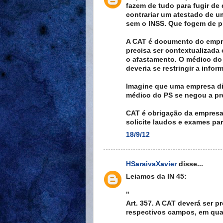
fazem de tudo para fugir de
contrariar um atestado de u
sem o INSS. Que fogem de p
A CAT é documento do empreg
precisa ser contextualizada
o afastamento. O médico do 
deveria se restringir a infor
Imagine que uma empresa di
médico do PS se negou a pr
CAT é obrigação da empresa.
solicite laudos e exames pa
18/9/12
HSaraivaXavier
disse...
Leiamos da IN 45:
"
Art. 357. A CAT deverá ser
respectivos campos, em quat