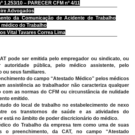
 1.253/10
– PARECER CFM nº 4/11
reire Advogados
mento da Comunicação de Acidente de Trabalho
o médico do Trabalho
os Vital Tavares Correa Lima
AT pode ser emitida pelo empregador ou sindicato, ou
 autoridade pública, pelo médico assistente, pelo
 ou seus familiares.
enchimento do campo “Atestado Médico” pelos médicos
am assistência ao trabalhador não caracteriza qualquer
 com as normas do CFM ou circunstância de nulidade
nto emitido.
tudo do local de trabalho no estabelecimento de nexo
ntre os transtornos de saúde e as atividades do
r está no âmbito de poder discricionário do médico.
dico do Trabalho da empresa tem como uma de suas
ões o preenchimento, da CAT, no campo “Atestado