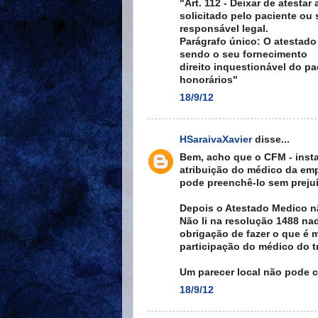
"Art. 112 - Deixar de atesta
solicitado pelo paciente ou
responsável legal.
Parágrafo único: O atestado
sendo o seu fornecimento
direito inquestionável do p
honorários"
18/9/12
HSaraivaXavier
disse...
Bem, acho que o CFM - instan
atribuição do médico da emp
pode preenchê-lo sem preju
Depois o Atestado Medico n
Não li na resolução 1488 na
obrigação de fazer o que é m
participação do médico do t
Um parecer local não pode c
18/9/12