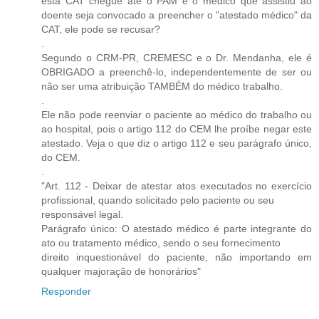
esta CAT chegue até o PAM e o médico que assistiu ao
doente seja convocado a preencher o "atestado médico" da
CAT, ele pode se recusar?
.
Segundo o CRM-PR, CREMESC e o Dr. Mendanha, ele é
OBRIGADO a preenchê-lo, independentemente de ser ou
não ser uma atribuição TAMBÉM do médico trabalho.
.
Ele não pode reenviar o paciente ao médico do trabalho ou
ao hospital, pois o artigo 112 do CEM lhe proíbe negar este
atestado. Veja o que diz o artigo 112 e seu parágrafo único,
do CEM.
.
"Art. 112 - Deixar de atestar atos executados no exercício
profissional, quando solicitado pelo paciente ou seu
responsável legal.
Parágrafo único: O atestado médico é parte integrante do
ato ou tratamento médico, sendo o seu fornecimento
direito inquestionável do paciente, não importando em
qualquer majoração de honorários"
Responder