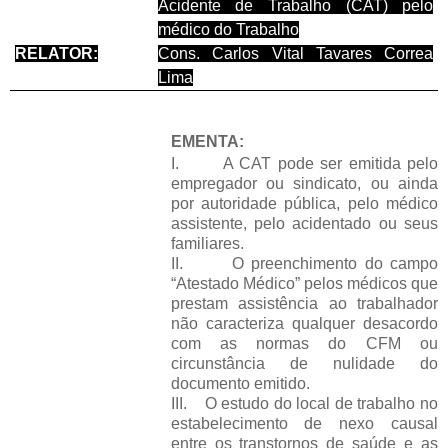
Acidente de Trabalho (CAT) pelo
médico do Trabalho
RELATOR:
Cons. Carlos Vital Tavares Correa
Lima
EMENTA:
I.
A CAT pode ser emitida pelo
empregador ou sindicato, ou ainda
por autoridade pública, pelo médico
assistente, pelo acidentado ou seus
familiares.
II.
O preenchimento do campo
“Atestado Médico” pelos médicos que
prestam assistência ao trabalhador
não caracteriza qualquer desacordo
com as normas do CFM ou
circunstância de nulidade do
documento emitido.
III.
O estudo do local de trabalho no
estabelecimento de nexo causal
entre os transtornos de saúde e as