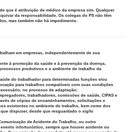
de que é atribuição de médico da empresa sim. Qualquer
 esquivar da responsabilidade. Os colegas do PS não têm
-los, mas também não há impedimento.
trabalham em empresas, independentemente de sua
mente à promoção da saúde e à prevenção da doença,
processos produtivos e o ambiente de trabalho da
e saúde do trabalhador para determinadas funções e/ou
locação para trabalhos compatíveis com suas condições
necessário, no processo de adaptação;
empregadores, trabalhadores, comissões de saúde, CIPAS e
través de cópias de encaminhamentos, solicitações e
cos existentes no ambiente de trabalho, bem como dos
 que dispuser, desde que resguardado o sigilo
 Comunicação de Acidente do Trabalho, ou outro
vento infortunístico, sempre que houver acidente ou