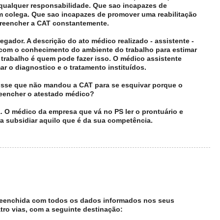
 qualquer responsabilidade. Que sao incapazes de
m colega. Que sao incapazes de promover uma reabilitação
reencher a CAT constantemente.
ador. A descrição do ato médico realizado - assistente -
 com o conhecimento do ambiente do trabalho para estimar
trabalho é quem pode fazer isso. O médico assistente
mar o diagnostico e o tratamento instituídos.
sse que não mandou a CAT para se esquivar porque o
eencher o atestado médico?
 O médico da empresa que vá no PS ler o prontuário e
ra subsidiar aquilo que é da sua competência.
 preenchida com todos os dados informados nos seus
ro vias, com a seguinte destinação: