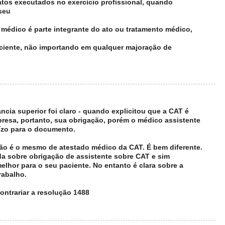
r atos executados no exercício profissional, quando
 seu
 médico é parte integrante do ato ou tratamento médico,
aciente, não importando em qualquer majoração de
cia superior foi claro - quando explicitou que a CAT é
resa, portanto, sua obrigação, porém o médico assistente
ízo para o documento.
ão é o mesmo de atestado médico da CAT. É bem diferente.
da sobre obrigação de assistente sobre CAT e sim
elhor para o seu paciente. No entanto é clara sobre a
rabalho.
ontrariar a resolução 1488