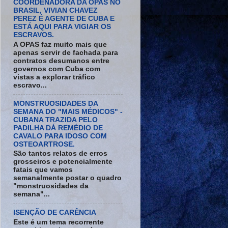
COORDENADORA DA OPAS NO
BRASIL, VIVIAN CHAVEZ
PEREZ É AGENTE DE CUBA E
ESTÁ AQUI PARA VIGIAR OS
ESCRAVOS.
A OPAS faz muito mais que
apenas servir de fachada para
contratos desumanos entre
governos com Cuba com
vistas a explorar tráfico
escravo...
MONSTRUOSIDADES DA
SEMANA DO "MAIS MÉDICOS" -
CUBANA TRAZIDA PELO
PADILHA DÁ REMÉDIO DE
CAVALO PARA IDOSO COM
OSTEOARTROSE.
São tantos relatos de erros
grosseiros e potencialmente
fatais que vamos
semanalmente postar o quadro
"monstruosidades da
semana"...
ISENÇÃO DE CARÊNCIA
Este é um tema recorrente