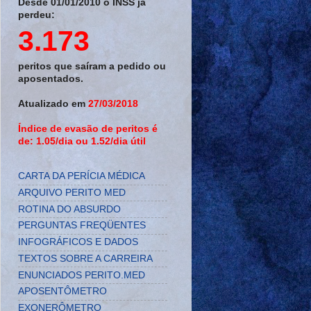
Desde 01/01/2010 o INSS já
perdeu:
3.173
peritos que saíram a pedido ou
aposentados.
Atualizado em
27/03/2018
Índice de evasão de peritos é
de: 1.05/dia ou 1.52/dia útil
CARTA DA PERÍCIA MÉDICA
ARQUIVO PERITO MED
ROTINA DO ABSURDO
PERGUNTAS FREQÜENTES
INFOGRÁFICOS E DADOS
TEXTOS SOBRE A CARREIRA
ENUNCIADOS PERITO.MED
APOSENTÔMETRO
EXONERÔMETRO