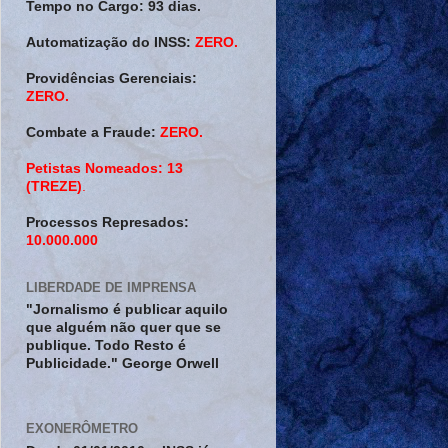
Tempo no Cargo:
93 dias.
Automatização do INSS:
ZERO.
Providências Gerenciais:
ZERO.
Combate a Fraude:
ZERO.
Petistas Nomeados:
13
(TREZE)
.
Processos Represados:
10.000.000
LIBERDADE DE IMPRENSA
"Jornalismo é publicar aquilo
que alguém não quer que se
publique. Todo Resto é
Publicidade." George Orwell
EXONERÔMETRO