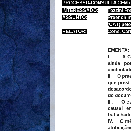
PROCESSO-CONSULTA CFM nº
INTERESSADO:
Tozzini F
ASSUNTO:
Preenchi
(CAT) pel
RELATOR:
Cons. Carl
EMENTA:
I.
A C
ainda por
acidentado
II.
O pre
que prest
desacordo
do docume
III.
O es
causal e
trabalhado
IV.
O mé
atribuiç