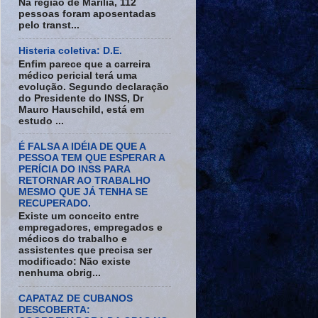
Na região de Marília, 112
pessoas foram aposentadas
pelo transt...
Histeria coletiva: D.E.
Enfim parece que a carreira
médico pericial terá uma
evolução. Segundo declaração
do Presidente do INSS, Dr
Mauro Hauschild, está em
estudo ...
É FALSA A IDÉIA DE QUE A
PESSOA TEM QUE ESPERAR A
PERÍCIA DO INSS PARA
RETORNAR AO TRABALHO
MESMO QUE JÁ TENHA SE
RECUPERADO.
Existe um conceito entre
empregadores, empregados e
médicos do trabalho e
assistentes que precisa ser
modificado: Não existe
nenhuma obrig...
CAPATAZ DE CUBANOS
DESCOBERTA: