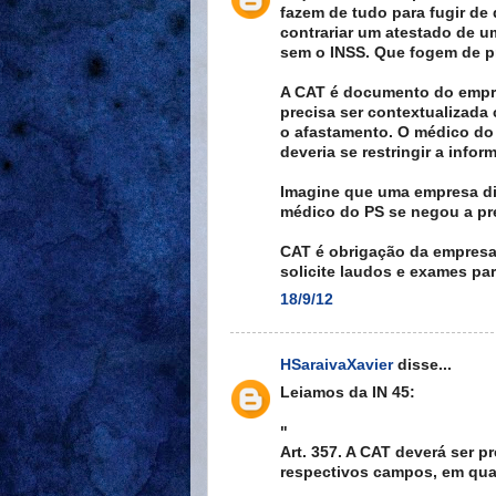
fazem de tudo para fugir de
contrariar um atestado de u
sem o INSS. Que fogem de p
A CAT é documento do empreg
precisa ser contextualizada
o afastamento. O médico do 
deveria se restringir a infor
Imagine que uma empresa di
médico do PS se negou a pr
CAT é obrigação da empresa.
solicite laudos e exames pa
18/9/12
HSaraivaXavier
disse...
Leiamos da IN 45:
"
Art. 357. A CAT deverá ser
respectivos campos, em quat