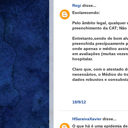
Regi
disse...
Esclarecendo:
Pelo âmbito legal, qualque
preenchimento da CAT; Não 
Entretanto,sendo de bom alv
preenchida precípuamente p
onde apenas o médico assis
em avaliações (muitas vezes
hospitalar.
Claro que, com o atestado 
necessários, o Médico do tr
dados robustos e consubsta
18/9/12
HSaraivaXavier
disse...
O que há é uma epidemia de