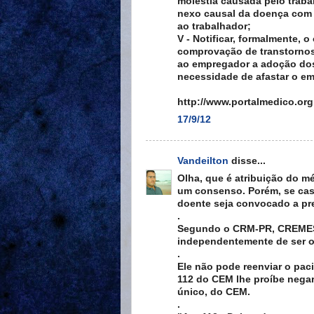
moléstia causada pelo traba
nexo causal da doença com 
ao trabalhador;
V - Notificar, formalmente,
comprovação de transtornos
ao empregador a adoção do
necessidade de afastar o e
http://www.portalmedico.or
17/9/12
Vandeilton
disse...
Olha, que é atribuição do 
um consenso. Porém, se cas
doente seja convocado a pr
.
Segundo o CRM-PR, CREMESC
independentemente de ser o
.
Ele não pode reenviar o paci
112 do CEM lhe proíbe negar 
único, do CEM.
.