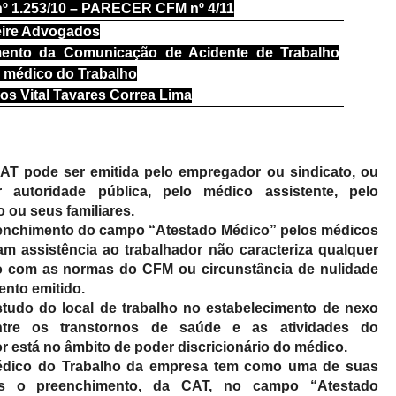
 1.253/10
– PARECER CFM nº 4/11
reire Advogados
mento da Comunicação de Acidente de Trabalho
o médico do Trabalho
os Vital Tavares Correa Lima
AT pode ser emitida pelo empregador ou sindicato, ou
 autoridade pública, pelo médico assistente, pelo
 ou seus familiares.
enchimento do campo “Atestado Médico” pelos médicos
am assistência ao trabalhador não caracteriza qualquer
 com as normas do CFM ou circunstância de nulidade
nto emitido.
tudo do local de trabalho no estabelecimento de nexo
ntre os transtornos de saúde e as atividades do
r está no âmbito de poder discricionário do médico.
dico do Trabalho da empresa tem como uma de suas
ões o preenchimento, da CAT, no campo “Atestado