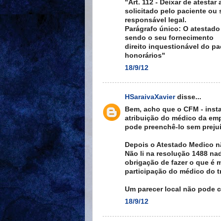
"Art. 112 - Deixar de atesta
solicitado pelo paciente ou
responsável legal.
Parágrafo único: O atestado
sendo o seu fornecimento
direito inquestionável do p
honorários"
18/9/12
HSaraivaXavier
disse...
Bem, acho que o CFM - instan
atribuição do médico da emp
pode preenchê-lo sem preju
Depois o Atestado Medico n
Não li na resolução 1488 na
obrigação de fazer o que é m
participação do médico do t
Um parecer local não pode c
18/9/12