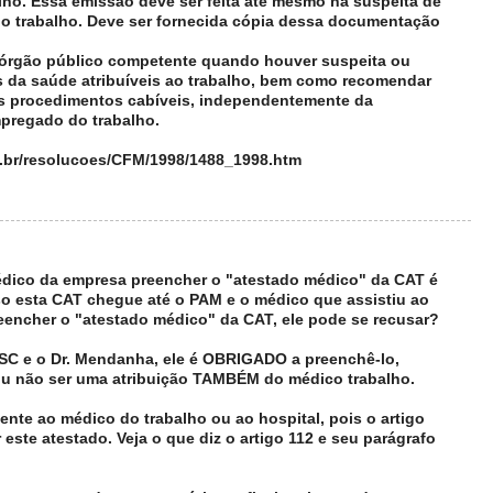
lho. Essa emissão deve ser feita até mesmo na suspeita de
o trabalho. Deve ser fornecida cópia dessa documentação
 o órgão público competente quando houver suspeita ou
 da saúde atribuíveis ao trabalho, bem como recomendar
s procedimentos cabíveis, independentemente da
mpregado do trabalho.
g.br/resolucoes/CFM/1998/1488_1998.htm
médico da empresa preencher o "atestado médico" da CAT é
o esta CAT chegue até o PAM e o médico que assistiu ao
eencher o "atestado médico" da CAT, ele pode se recusar?
 e o Dr. Mendanha, ele é OBRIGADO a preenchê-lo,
u não ser uma atribuição TAMBÉM do médico trabalho.
ente ao médico do trabalho ou ao hospital, pois o artigo
este atestado. Veja o que diz o artigo 112 e seu parágrafo