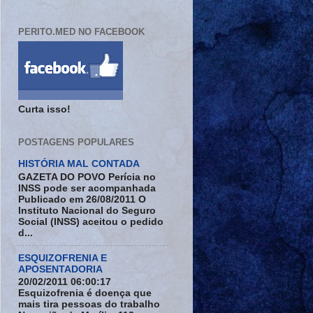
PERITO.MED NO FACEBOOK
Curta isso!
POSTAGENS POPULARES
HISTÓRIA MAL CONTADA
GAZETA DO POVO Perícia no
INSS pode ser acompanhada
Publicado em 26/08/2011 O
Instituto Nacional do Seguro
Social (INSS) aceitou o pedido
d...
ESQUIZOFRENIA E
APOSENTADORIA
20/02/2011 06:00:17
Esquizofrenia é doença que
mais tira pessoas do trabalho