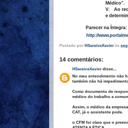
Médico”.
V.
Ao re
e determin
Parecer na Íntegra:
http://www.portalm
Postado por
HSaraivaXavier
às
seg
14 comentários:
HSaraivaXavier
disse...
No meu entendimento não há
também não há impedimento
Como documento de respons
médico do trabalho a comun
Assim, o médico da empresa
CAT, já o assistente pode.
o CFM foi claro que o pree
ATENTA A ÉTICA.