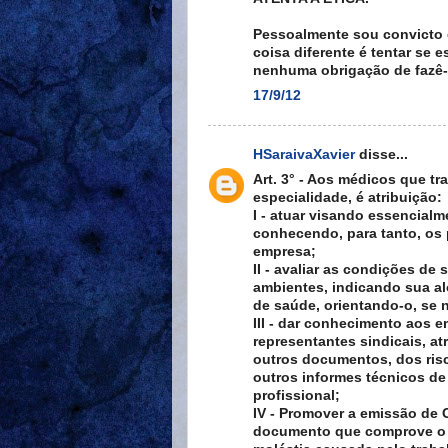
Pessoalmente sou convicto 
coisa diferente é tentar se
nenhuma obrigação de fazê
17/9/12
HSaraivaXavier
disse...
Art. 3° - Aos médicos que 
especialidade, é atribuição:
I - atuar visando essencial
conhecendo, para tanto, os 
empresa;
II - avaliar as condições d
ambientes, indicando sua a
de saúde, orientando-o, se 
III - dar conhecimento aos 
representantes sindicais, a
outros documentos, dos ris
outros informes técnicos de
profissional;
IV - Promover a emissão de
documento que comprove o e