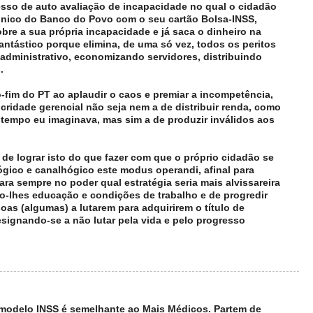
so de auto avaliação de incapacidade no qual o cidadão
ônico do Banco do Povo com o seu cartão Bolsa-INSS,
bre a sua própria incapacidade e já saca o dinheiro na
ntástico porque elimina, de uma só vez, todos os peritos
 administrativo, economizando servidores, distribuindo
.
-fim do PT ao aplaudir o caos e premiar a incompetência,
ocridade gerencial não seja nem a de distribuir renda, como
tempo eu imaginava, mas sim a de produzir inválidos aos
il de lograr isto do que fazer com que o próprio cidadão se
lógico e canalhógico este modus operandi, afinal para
ra sempre no poder qual estratégia seria mais alvissareira
do-lhes educação e condições de trabalho e de progredir
oas (algumas) a lutarem para adquirirem o título de
esignando-se a não lutar pela vida e pelo progresso
odelo INSS é semelhante ao Mais Médicos. Partem de