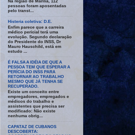
Na região de Marília, 112
pessoas foram aposentadas
pelo transt...
Histeria coletiva: D.E.
Enfim parece que a carreira
médico pericial terá uma
evolução. Segundo declaração
do Presidente do INSS, Dr
Mauro Hauschild, está em
estudo ...
É FALSA A IDÉIA DE QUE A
PESSOA TEM QUE ESPERAR A
PERÍCIA DO INSS PARA
RETORNAR AO TRABALHO
MESMO QUE JÁ TENHA SE
RECUPERADO.
Existe um conceito entre
empregadores, empregados e
médicos do trabalho e
assistentes que precisa ser
modificado: Não existe
nenhuma obrig...
CAPATAZ DE CUBANOS
DESCOBERTA: