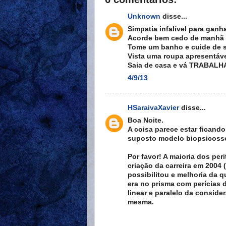
Unknown
disse...
Simpatia infalível para ganh
Acorde bem cedo de manhã
Tome um banho e cuide de s
Vista uma roupa apresentáv
Saia de casa e vá TRABALH
4/9/13
HSaraivaXavier
disse...
Boa Noite.
A coisa parece estar ficand
suposto modelo biopsicossoc
Por favor! A maioria dos per
criação da carreira em 2004
possibilitou e melhoria da 
era no prisma com perícias 
linear e paralelo da conside
mesma.