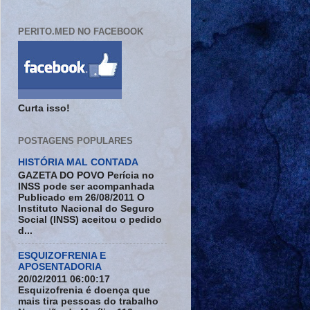
PERITO.MED NO FACEBOOK
Curta isso!
POSTAGENS POPULARES
HISTÓRIA MAL CONTADA
GAZETA DO POVO Perícia no
INSS pode ser acompanhada
Publicado em 26/08/2011 O
Instituto Nacional do Seguro
Social (INSS) aceitou o pedido
d...
ESQUIZOFRENIA E
APOSENTADORIA
20/02/2011 06:00:17
Esquizofrenia é doença que
mais tira pessoas do trabalho