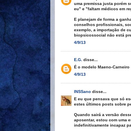
uma premissa justa porém s
eu" e "faltam médicos em reg
E planejam de forma a ganh
conselhos profissionais, so
exemplo, a importação de c
biopsicossocial não está pr
4/9/13
E.G.
disse...
É o modelo Maeno-Carneiro d
4/9/13
INSSano
disse...
E eu que pensava que só esc
estes últimos posts sobre pe
Quando sairá a versão desse
aposentar, estou com uma es
indefinitivamente incapaz pa