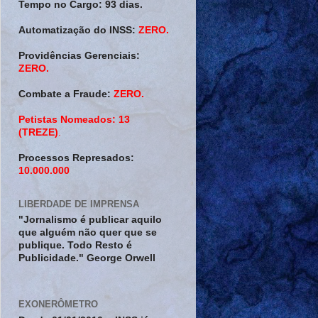
Tempo no Cargo:
93 dias.
Automatização do INSS:
ZERO.
Providências Gerenciais:
ZERO.
Combate a Fraude:
ZERO.
Petistas Nomeados:
13
(TREZE)
.
Processos Represados:
10.000.000
LIBERDADE DE IMPRENSA
"Jornalismo é publicar aquilo
que alguém não quer que se
publique. Todo Resto é
Publicidade." George Orwell
EXONERÔMETRO