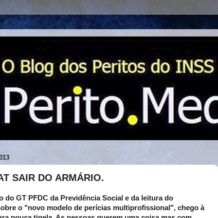
013
AT SAIR DO ARMÁRIO.
ão do GT PFDC da Previdência Social e da leitura do
bre o "novo modelo de perícias multiprofissional", chego à
para pouca tigela. As pessoas querem uma coisa mas com