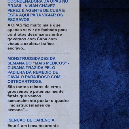
COORDENADORA DA OPAS NO
BRASIL, VIVIAN CHAVEZ
PEREZ É AGENTE DE CUBA E
ESTÁ AQUI PARA VIGIAR OS
ESCRAVOS.
A OPAS faz muito mais que
apenas servir de fachada para
contratos desumanos entre
governos com Cuba com
vistas a explorar tráfico
escravo...
MONSTRUOSIDADES DA
SEMANA DO "MAIS MÉDICOS" -
CUBANA TRAZIDA PELO
PADILHA DÁ REMÉDIO DE
CAVALO PARA IDOSO COM
OSTEOARTROSE.
São tantos relatos de erros
grosseiros e potencialmente
fatais que vamos
semanalmente postar o quadro
"monstruosidades da
semana"...
ISENÇÃO DE CARÊNCIA
Este é um tema recorrente