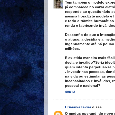
Tem também o modelo expres
já comparece no caixa eletr
responde ao questionário so
mesma hora.Este modelo é fa
e todo o tràmite burocrático
renda e fabricando inválidos
Desconfio de que a intenção
o atraso, a desídia e a medi
ingenuamente até há pouco 
milhões.
E existiria maneira mais fác
declare inválido?Seria ideo
quem intenta perpetuar-se pa
: investir nas pessoas, dan
na vida ou estimular as pess
incapacitados e inválidos, r
pessoal e nacional?
4/9/13
HSaraivaXavier
disse...
O modus operandi do novo m