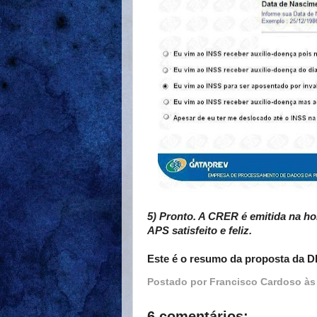
5) Pronto. A CRER é emitida na h
APS satisfeito e feliz.
Este é o resumo da proposta da D
Postado por
Francisco Cardoso
à
6 comentários: