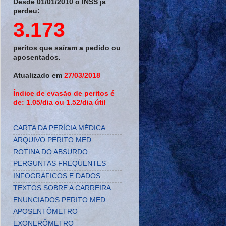
Desde 01/01/2010 o INSS já
perdeu:
3.173
peritos que saíram a pedido ou
aposentados.
Atualizado em
27/03/2018
Índice de evasão de peritos é
de: 1.05/dia ou 1.52/dia útil
CARTA DA PERÍCIA MÉDICA
ARQUIVO PERITO MED
ROTINA DO ABSURDO
PERGUNTAS FREQÜENTES
INFOGRÁFICOS E DADOS
TEXTOS SOBRE A CARREIRA
ENUNCIADOS PERITO.MED
APOSENTÔMETRO
EXONERÔMETRO