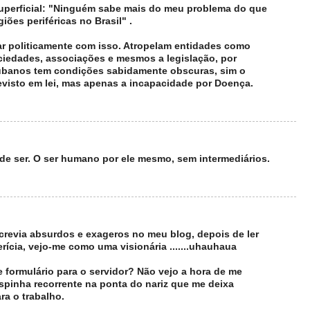
uperficial: "Ninguém sabe mais do meu problema do que
iões periféricas no Brasil" .
ar politicamente com isso. Atropelam entidades como
ciedades, associações e mesmos a legislação, por
ubanos tem condições sabidamente obscuras, sim o
evisto em lei, mas apenas a incapacidade por Doença.
e ser. O ser humano por ele mesmo, sem intermediários.
revia absurdos e exageros no meu blog, depois de ler
rícia, vejo-me como uma visionária .......uhauhaua
 formulário para o servidor? Não vejo a hora de me
pinha recorrente na ponta do nariz que me deixa
ra o trabalho.