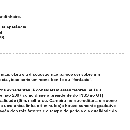
ar dinheiro:
ua aparência
el
AR.
o mais clara e a discussão não parece ser sobre um
ial, isso seria um nome bonito ou "fantasia".
itos experientes já consideram estes fatores. Aliás a
 (e não 2007 como disse o presidente do INSS no GT)
qualidade (Sim, melhorou, Carneiro nem acreditaria em como
de uma única linha e 5 minutos)e houve aumento gradativo
ração dos tais fatores e o tempo de perícia e a qualidade da