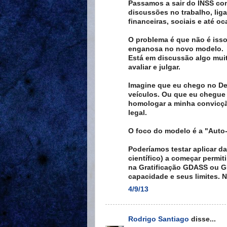
Passamos a sair do INSS com
discussões no trabalho, lig
financeiras, sociais e até o
O problema é que não é iss
enganosa no novo modelo.
Está em discussão algo muit
avaliar e julgar.
Imagine que eu chego no De
veículos. Ou que eu chegue
homologar a minha convicç
legal.
O foco do modelo é a "Auto-
Poderíamos testar aplicar da
científico) a começar permi
na Gratificação GDASS ou G
capacidade e seus limites. 
4/9/13
Rodrigo Santiago
disse...