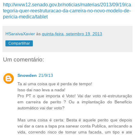
http://www12.senado.gov.br/noticias/materias/2013/09/19/ca
tegoria-quer-reestruturacao-da-carreira-no-novo-modelo-de-
pericia-medica/tablet
HSaraivaXavier
às
quinta-feira, setembro 19, 2013
Compartilhar
Um comentário:
Snowden
21/9/13
Ta ai uma coisa que é perda de tempo!
Isso dai nao leva a nada!
Pro PT o que importa é Voto! Vai dar voto ré-estruturação
em carreira de perito ? Ou a implantação do Beneficio
automático vai dar voto?
Mas uma coisa é certa: Besta é aquele perito que depois
vai dar a cara a tapa pra sanear conta Publica, arriscando a
vida, correndo risco de tomar uma facada, um tipo e ate