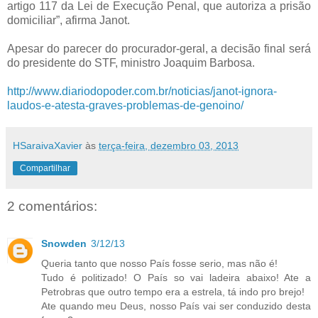
artigo 117 da Lei de Execução Penal, que autoriza a prisão
domiciliar”, afirma Janot.
Apesar do parecer do procurador-geral, a decisão final será
do presidente do STF, ministro Joaquim Barbosa.
http://www.diariodopoder.com.br/noticias/janot-ignora-
laudos-e-atesta-graves-problemas-de-genoino/
HSaraivaXavier
às
terça-feira, dezembro 03, 2013
Compartilhar
2 comentários:
Snowden
3/12/13
Queria tanto que nosso País fosse serio, mas não é!
Tudo é politizado! O País so vai ladeira abaixo! Ate a
Petrobras que outro tempo era a estrela, tá indo pro brejo!
Ate quando meu Deus, nosso País vai ser conduzido desta