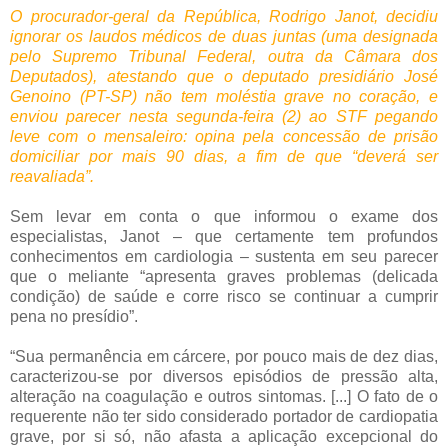
O procurador-geral da República, Rodrigo Janot, decidiu
ignorar os laudos médicos de duas juntas (uma designada
pelo Supremo Tribunal Federal, outra da Câmara dos
Deputados), atestando que o deputado presidiário José
Genoino (PT-SP) não tem moléstia grave no coração, e
enviou parecer nesta segunda-feira (2) ao STF pegando
leve com o mensaleiro: opina pela concessão de prisão
domiciliar por mais 90 dias, a fim de que “deverá ser
reavaliada”.
Sem levar em conta o que informou o exame dos
especialistas, Janot – que certamente tem profundos
conhecimentos em cardiologia – sustenta em seu parecer
que o meliante “apresenta graves problemas (delicada
condição) de saúde e corre risco se continuar a cumprir
pena no presídio”.
“Sua permanência em cárcere, por pouco mais de dez dias,
caracterizou-se por diversos episódios de pressão alta,
alteração na coagulação e outros sintomas. [...] O fato de o
requerente não ter sido considerado portador de cardiopatia
grave, por si só, não afasta a aplicação excepcional do