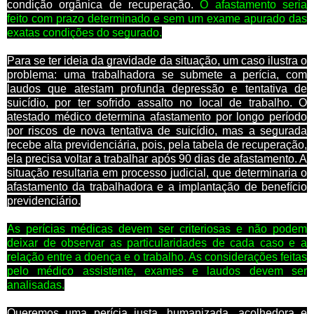
condição orgânica de recuperação.
O afastamento seria
feito com prazo determinado e sem um exame apurado das
exatas condições do segurado.
Para se ter ideia da gravidade da situação, um caso ilustra o
problema: uma trabalhadora se submete a perícia, com
laudos que atestam profunda depressão e tentativa de
suicídio, por ter sofrido assalto no local de trabalho. O
atestado médico determina afastamento por longo período
por riscos de nova tentativa de suicídio, mas a segurada
recebe alta previdenciária, pois, pela tabela de recuperação,
ela precisa voltar a trabalhar após 90 dias de afastamento. A
situação resultaria em processo judicial, que determinaria o
afastamento da trabalhadora e a implantação de benefício
previdenciário.
As perícias médicas devem ser criteriosas e não podem
deixar de observar as particularidades de cada caso e a
relação entre a doença e o trabalho. As considerações feitas
pelo médico assistente, exames e laudos devem ser
analisadas.
Queremos uma perícia justa, humanizada, acolhedora e