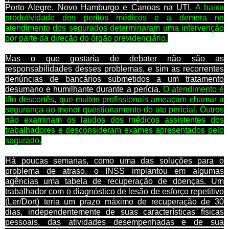
Porto Alegre, Novo Hamburgo e Canoas na UTI.
A baixa
produtividade dos peritos médicos e a demora no
atendimento dos segurados determinaram uma intervenção
por parte da direção do órgão previdenciário.
Mas o que gostaria de debater não são as
responsabilidades desses problemas, e sim as recorrentes
denúncias de bancários submetidos a um tratamento
desumano e humilhante durante a perícia.
O atendimento é
tão descortês, que muitos profissionais ameaçam chamar a
segurança ao menor questionamento do ato pericial. Outros
não examinam os laudos dos médicos assistentes dos
trabalhadores e desconsideram exames apresentados pelo
segurado.
Há poucas semanas, como uma das soluções para o
problema de atraso, o INSS implantou em algumas
agências uma tabela de recuperação de doenças. Um
trabalhador com o diagnóstico de lesão de esforço repetitivo
(Ler/Dort) teria um prazo máximo de recuperação de 30
dias, independentemente de suas características físicas
pessoais, das atividades desempenhadas e de sua