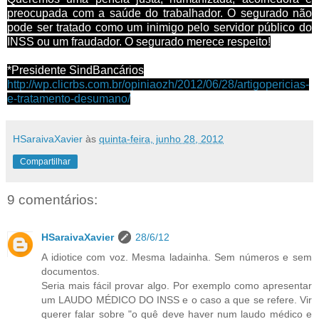
preocupada com a saúde do trabalhador. O segurado não
pode ser tratado como um inimigo pelo servidor público do
INSS ou um fraudador. O segurado merece respeito!
*Presidente SindBancários
http://wp.clicrbs.com.br/opiniaozh/2012/06/28/artigopericias-
e-tratamento-desumano/
HSaraivaXavier
às
quinta-feira, junho 28, 2012
Compartilhar
9 comentários:
HSaraivaXavier
28/6/12
A idiotice com voz. Mesma ladainha. Sem números e sem
documentos.
Seria mais fácil provar algo. Por exemplo como apresentar
um LAUDO MÉDICO DO INSS e o caso a que se refere. Vir
querer falar sobre "o quê deve haver num laudo médico e