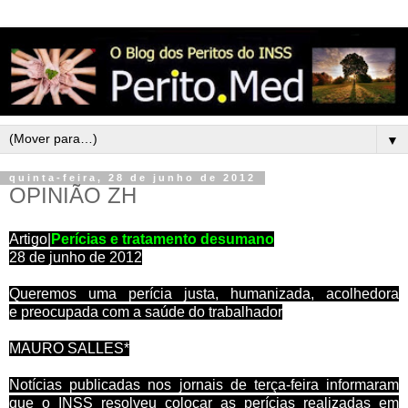
▼
quinta-feira, 28 de junho de 2012
OPINIÃO ZH
Artigo|
Perícias e tratamento desumano
28 de junho de 2012
Queremos uma perícia justa, humanizada, acolhedora
e preocupada com a saúde do trabalhador
MAURO SALLES*
Notícias publicadas nos jornais de terça-feira informaram
que o INSS resolveu colocar as perícias realizadas em