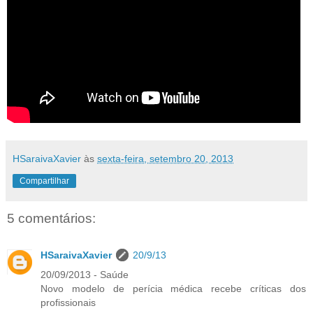
HSaraivaXavier
às
sexta-feira, setembro 20, 2013
Compartilhar
5 comentários:
HSaraivaXavier
20/9/13
20/09/2013 - Saúde
Novo modelo de perícia médica recebe críticas dos
profissionais