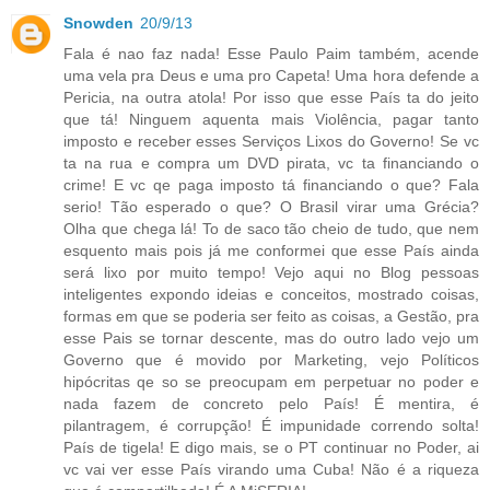
Snowden
20/9/13
Fala é nao faz nada! Esse Paulo Paim também, acende
uma vela pra Deus e uma pro Capeta! Uma hora defende a
Pericia, na outra atola! Por isso que esse País ta do jeito
que tá! Ninguem aquenta mais Violência, pagar tanto
imposto e receber esses Serviços Lixos do Governo! Se vc
ta na rua e compra um DVD pirata, vc ta financiando o
crime! E vc qe paga imposto tá financiando o que? Fala
serio! Tão esperado o que? O Brasil virar uma Grécia?
Olha que chega lá! To de saco tão cheio de tudo, que nem
esquento mais pois já me conformei que esse País ainda
será lixo por muito tempo! Vejo aqui no Blog pessoas
inteligentes expondo ideias e conceitos, mostrado coisas,
formas em que se poderia ser feito as coisas, a Gestão, pra
esse Pais se tornar descente, mas do outro lado vejo um
Governo que é movido por Marketing, vejo Políticos
hipócritas qe so se preocupam em perpetuar no poder e
nada fazem de concreto pelo País! É mentira, é
pilantragem, é corrupção! É impunidade correndo solta!
País de tigela! E digo mais, se o PT continuar no Poder, ai
vc vai ver esse País virando uma Cuba! Não é a riqueza