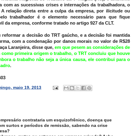
ta com as sucessivas crises e internações da trabalhadora, o
 A relação direta entre a culpa da empresa, por ilicitude ou
pelo trabalhador é o elemento necessário para que fique
vil da empresa, conforme tratado no artigo 927 da CLT.
 reformar a decisão do TRT gaúcho, e a decisão foi mantida
urma, com a condenação por danos morais no valor de R$28
raça Laranjeira, disse que,
em que pesem as considerações de
m como primeira origem o trabalho, o TRT concluiu que houve
ora o trabalho não seja a única causa, ele contribui para o
uadro
.
403
ingo, maio 19, 2013
presário contrataria um esquizofrênico, doença que
m surtos e períodos de remissão, sabendo na crise
resa?