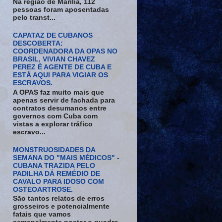
Na região de Marília, 112
pessoas foram aposentadas
pelo transt...
CAPATAZ DE CUBANOS
DESCOBERTA:
COORDENADORA DA OPAS NO
BRASIL, VIVIAN CHAVEZ
PEREZ É AGENTE DE CUBA E
ESTÁ AQUI PARA VIGIAR OS
ESCRAVOS.
A OPAS faz muito mais que
apenas servir de fachada para
contratos desumanos entre
governos com Cuba com
vistas a explorar tráfico
escravo...
MONSTRUOSIDADES DA
SEMANA DO "MAIS MÉDICOS" -
CUBANA TRAZIDA PELO
PADILHA DÁ REMÉDIO DE
CAVALO PARA IDOSO COM
OSTEOARTROSE.
São tantos relatos de erros
grosseiros e potencialmente
fatais que vamos