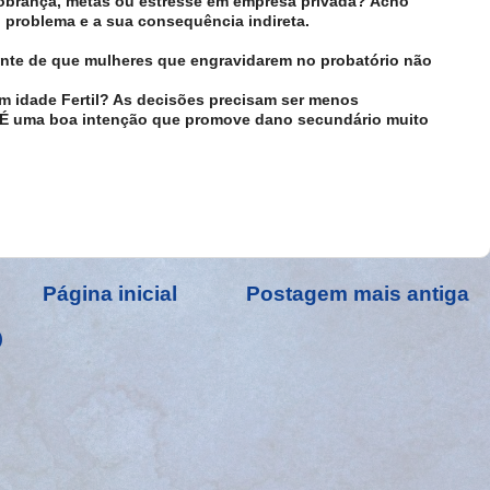
cobrança, metas ou estresse em empresa privada? Acho
o problema e a sua consequência indireta.
ente de que mulheres que engravidarem no probatório não
m idade Fertil? As decisões precisam ser menos
s. É uma boa intenção que promove dano secundário muito
Página inicial
Postagem mais antiga
)