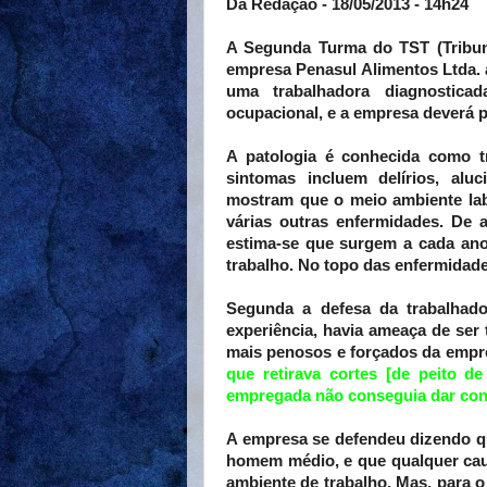
Da Redação - 18/05/2013 - 14h24
A Segunda Turma do TST (Tribun
empresa Penasul Alimentos Ltda. 
uma trabalhadora diagnostica
ocupacional, e a empresa deverá p
A patologia é conhecida como tr
sintomas incluem delírios, alu
mostram que o meio ambiente lab
várias outras enfermidades. De 
estima-se que surgem a cada ano
trabalho. No topo das enfermidade
Segunda a defesa da trabalhado
experiência, havia ameaça de ser 
mais penosos e forçados da empr
que retirava cortes [de peito d
empregada não conseguia dar conta
A empresa se defendeu dizendo qu
homem médio, e que qualquer cau
ambiente de trabalho. Mas, para o