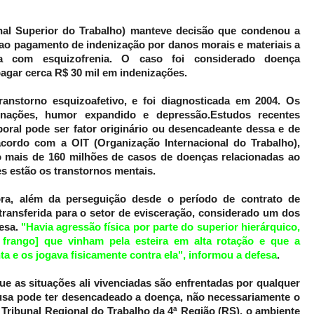
al Superior do Trabalho) manteve decisão que condenou a
ao pagamento de indenização por danos morais e materiais a
da com esquizofrenia. O caso foi considerado doença
agar cerca R$ 30 mil em indenizações.
anstorno esquizoafetivo, e foi diagnosticada em 2004. Os
cinações, humor expandido e depressão.Estudos recentes
oral pode ser fator originário ou desencadeante dessa e de
acordo com a OIT (Organização Internacional do Trabalho),
 mais de 160 milhões de casos de doenças relacionadas ao
s estão os transtornos mentais.
ra, além da perseguição desde o período de contrato de
transferida para o setor de evisceração, considerado um dos
esa.
"Havia agressão física por parte do superior hierárquico,
e frango] que vinham pela esteira em alta rotação e que a
 e os jogava fisicamente contra ela", informou a defesa
.
e as situações ali vivenciadas são enfrentadas por qualquer
sa pode ter desencadeado a doença, não necessariamente o
 Tribunal Regional do Trabalho da 4ª Região (RS), o ambiente