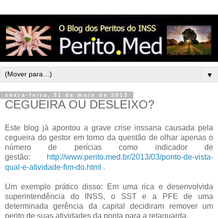
▼
sexta-feira, 31 de maio de 2013
CEGUEIRA OU DESLEIXO?
Este blog já apontou a grave crise inssana causada pela
cegueira do gestor em torno da questão de olhar apenas o
número de perícias como indicador de
gestão:
http://www.perito.med.br/2013/03/ponto-de-vista-
qual-e-atividade-fim-do.html
.
Um exemplo prático disso: Em uma rica e desenvolvida
superintendência do INSS, o SST e a PFE de uma
determinada gerência da capital decidiram remover um
perito de suas atividades da ponta para a retaguarda.