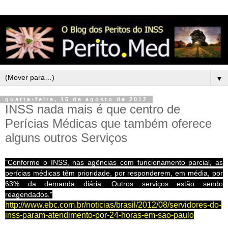
▼
quarta-feira, 15 de agosto de 2012
INSS nada mais é que centro de
Perícias Médicas que também oferece
alguns outros Serviços
"Conforme o INSS, nas agências com funcionamento parcial, as
perícias médicas têm prioridade, por responderem, em média, por
63% da demanda diária
. Outros serviços estão sendo
reagendados."
http://www.ebc.com.br/noticias/brasil/2012/08/servidores-do-
inss-param-atendimento-por-24-horas-em-sao-paulo