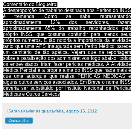
Comentário do Blogueiro:
A desproporção de trabalho destinada aos Peritos do INSS
é tremenda. Como se sabe, representando
aproximadamente 12% dos servidores, fazem
aproximadamente 65% do trabalho reconhecidos pelo
próprio INSS, que costuma confundir para menos seus
próprios números. É tão notória a importância da atividade
tanto que uma APS inaugurada sem Perito Médico parece
um cemitério de tão apática. Vejam que na reportagem
sobre a paralisação dos administrativos logo abaixo, todos
os entrevistados iriam fazer perícias médicas. A Atividade
Médica Pericial é a própria alma do INSS que nada mais é
que uma autarquia que realiza PERÍCIAS MÉDICAS e
alguns outros serviços associados. Em Breve o nome INSS
deveria ser substituído por Instituto Nacional de Perícias
Médicas e Outros Serviços
HSaraivaXavier
às
quarta-feira, agosto 15, 2012
Compartilhar