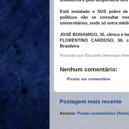
brasileiros e pelo desperdício do
Está instalado o SUS pobre de 
políticos vão se consultar no
universitários, onde só entra médi
JOSÉ BONAMIGO
, 35, clínico e 
FLORENTINO CARDOSO
, 50, 
Brasileira
Postado por
Eduardo Henrique Alm
Nenhum comentário:
Postar um comentário
Postagem mais recente
Assinar:
Postar comentários (Atom