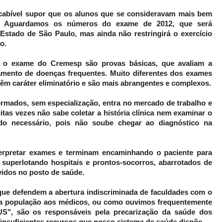
 cabível supor que os alunos que se consideravam mais bem
. Aguardamos os números do exame de 2012, que será
Estado de São Paulo, mas ainda não restringirá o exercício
o.
e o exame do Cremesp são provas básicas, que avaliam a
tamento de doenças frequentes. Muito diferentes dos exames
 têm caráter eliminatório e são mais abrangentes e complexos.
ormados, sem especialização, entra no mercado de trabalho e
itas vezes não sabe coletar a história clínica nem examinar o
 do necessário, pois não soube chegar ao diagnóstico na
rpretar exames e terminam encaminhando o paciente para
 superlotando hospitais e prontos-socorros, abarrotados de
vidos no posto de saúde.
que defendem a abertura indiscriminada de faculdades com o
da população aos médicos, ou como ouvimos frequentemente
S", são os responsáveis pela precarização da saúde dos