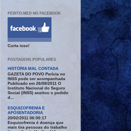
PERITO.MED NO FACEBOOK
Curta isso!
POSTAGENS POPULARES
HISTÓRIA MAL CONTADA
GAZETA DO POVO Perícia no
INSS pode ser acompanhada
Publicado em 26/08/2011 O
Instituto Nacional do Seguro
Social (INSS) aceitou o pedido
d...
ESQUIZOFRENIA E
APOSENTADORIA
20/02/2011 06:00:17
Esquizofrenia é doença que
mais tira pessoas do trabalho