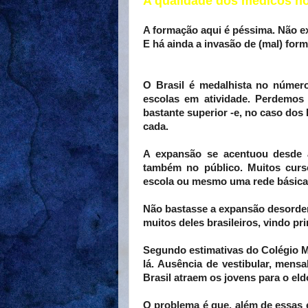
A qualidade dos médicos no
A formação aqui é péssima. Não e
E há ainda a invasão de (mal) for
O Brasil é medalhista no númer
escolas em atividade. Perdemos
bastante superior -e, no caso dos
cada.
A expansão se acentuou desde a
também no público. Muitos curso
escola ou mesmo uma rede básica 
Não bastasse a expansão desorde
muitos deles brasileiros, vindo pr
Segundo estimativas do Colégio Mé
lá. Ausência de vestibular, mens
Brasil atraem os jovens para o eld
O problema é que, além de essas e