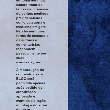
editorial definida,
exceto tratar de
temas de interesse
de peritos médicos
previdenciários
como categoria e
medicina em geral.
Não há nenhuma
forma de censura e
os autores e
comentaristas
respondem
pessoalmente por
suas
manifestações.
A reprodução do
conteúdo deste
BLOG será
permitida apenas
após pedido de
autorização
aprovado e
mantida a citação
do blog e do autor
do texto.