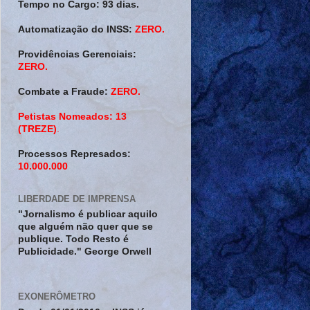
Tempo no Cargo:
93 dias.
Automatização do INSS:
ZERO.
Providências Gerenciais:
ZERO.
Combate a Fraude:
ZERO.
Petistas Nomeados:
13
(TREZE)
.
Processos Represados:
10.000.000
LIBERDADE DE IMPRENSA
"Jornalismo é publicar aquilo
que alguém não quer que se
publique. Todo Resto é
Publicidade." George Orwell
EXONERÔMETRO