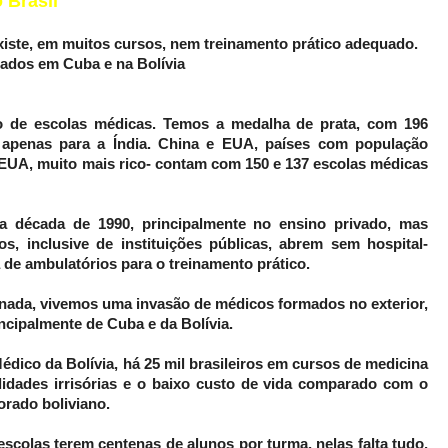
 Brasil
xiste, em muitos cursos, nem treinamento prático adequado.
mados em Cuba e na Bolívia
o de escolas médicas. Temos a medalha de prata, com 196
 apenas para a Índia. China e EUA, países com população
 EUA, muito mais rico- contam com 150 e 137 escolas médicas
 década de 1990, principalmente no ensino privado, mas
s, inclusive de instituições públicas, abrem sem hospital-
de ambulatórios para o treinamento prático.
nada, vivemos uma invasão de médicos formados no exterior,
incipalmente de Cuba e da Bolívia.
dico da Bolívia, há 25 mil brasileiros em cursos de medicina
alidades irrisórias e o baixo custo de vida comparado com o
orado boliviano.
scolas terem centenas de alunos por turma, nelas falta tudo,