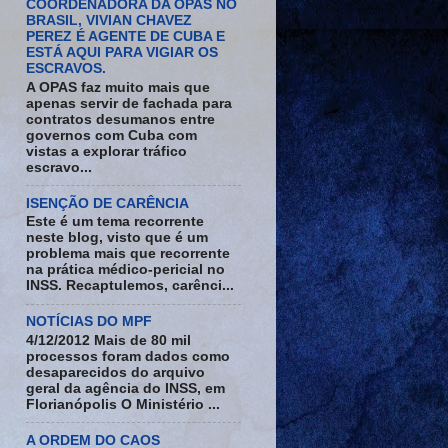
COORDENADORA DA OPAS NO
BRASIL, VIVIAN CHAVEZ
PEREZ É AGENTE DE CUBA E
ESTÁ AQUI PARA VIGIAR OS
ESCRAVOS.
A OPAS faz muito mais que
apenas servir de fachada para
contratos desumanos entre
governos com Cuba com
vistas a explorar tráfico
escravo...
ISENÇÃO DE CARÊNCIA
Este é um tema recorrente
neste blog, visto que é um
problema mais que recorrente
na prática médico-pericial no
INSS. Recaptulemos, carênci...
NOTÍCIAS DO MPF
4/12/2012 Mais de 80 mil
processos foram dados como
desaparecidos do arquivo
geral da agência do INSS, em
Florianópolis O Ministério ...
A ORDEM DO CAOS