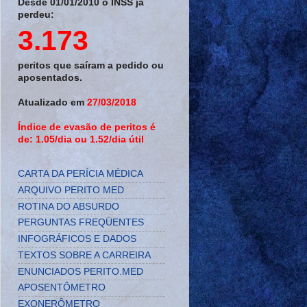
Desde 01/01/2010 o INSS já
perdeu:
3.173
peritos que saíram a pedido ou
aposentados.
Atualizado em
27/03/2018
Índice de evasão de peritos é
de: 1.05/dia ou 1.52/dia útil
CARTA DA PERÍCIA MÉDICA
ARQUIVO PERITO MED
ROTINA DO ABSURDO
PERGUNTAS FREQÜENTES
INFOGRÁFICOS E DADOS
TEXTOS SOBRE A CARREIRA
ENUNCIADOS PERITO.MED
APOSENTÔMETRO
EXONERÔMETRO