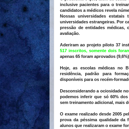
inclusive pacientes para o treina
candidatos a médicos revela núme
Nossas universidades estatais 
universidades estrangeiras. Por c
pressão de entidades médicas, o
avaliação.
Aderiram ao projeto piloto 37 ins
517 inscritos, somente dois for
apenas 65 foram aprovados (9,6%)
Hoje, as escolas médicas no B
residência, padrão para forma
disponíveis para os recém-formad
Desconsiderando a ociosidade nos
podemos inferir que só 60% dos
sem treinamento adicional, mais d
O exame realizado desde 2005 pe
prova da péssima qualidade da 
alunos que realizaram o exame fo