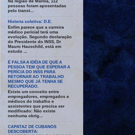
Na região de Marília, 112
pessoas foram aposentadas
pelo transt...
Histeria coletiva: D.E.
Enfim parece que a carreira
médico pericial terá uma
evolução. Segundo declaração
do Presidente do INSS, Dr
Mauro Hauschild, está em
estudo ...
É FALSA A IDÉIA DE QUE A
PESSOA TEM QUE ESPERAR A
PERÍCIA DO INSS PARA
RETORNAR AO TRABALHO
MESMO QUE JÁ TENHA SE
RECUPERADO.
Existe um conceito entre
empregadores, empregados e
médicos do trabalho e
assistentes que precisa ser
modificado: Não existe
nenhuma obrig...
CAPATAZ DE CUBANOS
DESCOBERTA: