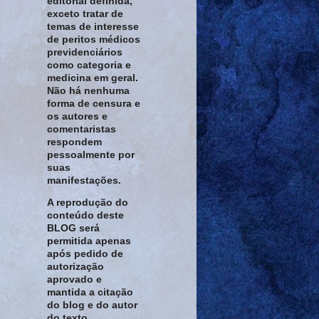
editorial definida,
exceto tratar de
temas de interesse
de peritos médicos
previdenciários
como categoria e
medicina em geral.
Não há nenhuma
forma de censura e
os autores e
comentaristas
respondem
pessoalmente por
suas
manifestações.
A reprodução do
conteúdo deste
BLOG será
permitida apenas
após pedido de
autorização
aprovado e
mantida a citação
do blog e do autor
do texto.