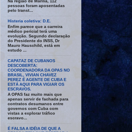
Na região de Marília, 112
pessoas foram aposentadas
pelo transt...
Histeria coletiva: D.E.
Enfim parece que a carreira
médico pericial terá uma
evolução. Segundo declaração
do Presidente do INSS, Dr
Mauro Hauschild, está em
estudo ...
CAPATAZ DE CUBANOS
DESCOBERTA:
COORDENADORA DA OPAS NO
BRASIL, VIVIAN CHAVEZ
PEREZ É AGENTE DE CUBA E
ESTÁ AQUI PARA VIGIAR OS
ESCRAVOS.
A OPAS faz muito mais que
apenas servir de fachada para
contratos desumanos entre
governos com Cuba com
vistas a explorar tráfico
escravo...
É FALSA A IDÉIA DE QUE A