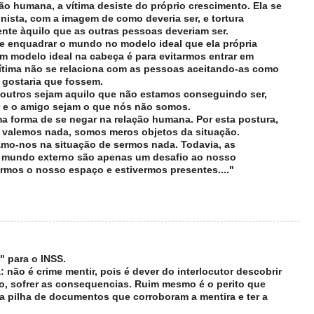
ão humana, a vítima desiste do próprio crescimento. Ela se
onista, com a imagem de como deveria ser, e tortura
nte àquilo que as outras pessoas deveriam ser.
de enquadrar o mundo no modelo ideal que ela própria
m modelo ideal na cabeça é para evitarmos entrar em
vítima não se relaciona com as pessoas aceitando-as como
 gostaria que fossem.
utros sejam aquilo que não estamos conseguindo ser,
er e o amigo sejam o que nós não somos.
a forma de se negar na relação humana. Por esta postura,
 valemos nada, somos meros objetos da situação.
amo-nos na situação de sermos nada. Todavia, as
do mundo externo são apenas um desafio ao nosso
rmos o nosso espaço e estivermos presentes...."
" para o INSS.
: não é crime mentir, pois é dever do interlocutor descobrir
o, sofrer as consequencias. Ruim mesmo é o perito que
 pilha de documentos que corroboram a mentira e ter a