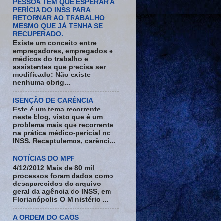
PESSOA TEM QUE ESPERAR A
PERÍCIA DO INSS PARA
RETORNAR AO TRABALHO
MESMO QUE JÁ TENHA SE
RECUPERADO.
Existe um conceito entre
empregadores, empregados e
médicos do trabalho e
assistentes que precisa ser
modificado: Não existe
nenhuma obrig...
ISENÇÃO DE CARÊNCIA
Este é um tema recorrente
neste blog, visto que é um
problema mais que recorrente
na prática médico-pericial no
INSS. Recaptulemos, carênci...
NOTÍCIAS DO MPF
4/12/2012 Mais de 80 mil
processos foram dados como
desaparecidos do arquivo
geral da agência do INSS, em
Florianópolis O Ministério ...
A ORDEM DO CAOS