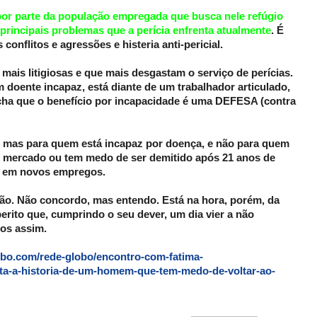
por parte da população empregada que busca nele refúgio
s principais problemas que a perícia enfrenta atualmente
. É
onflitos e agressões e histeria anti-pericial.
mais litigiosas e que mais desgastam o serviço de perícias.
m doente incapaz, está diante de um trabalhador articulado,
cha que o benefício por incapacidade é uma DEFESA (contra
M, mas para quem está incapaz por doença, e não para quem
do mercado ou tem medo de ser demitido após 21 anos de
o em novos empregos.
dão. Não concordo, mas entendo. Está na hora, porém, da
erito que, cumprindo o seu dever, um dia vier a não
os assim.
lobo.com/rede-globo/encontro-com-fatima-
conta-a-historia-de-um-homem-que-tem-medo-de-voltar-ao-