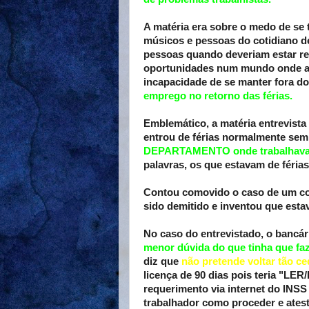
A matéria era sobre o medo de se 
músicos e pessoas do cotidiano d
pessoas quando deveriam estar re
oportunidades num mundo onde a 
incapacidade de se manter fora do
emprego no retorno das férias.
Emblemático, a matéria entrevist
entrou de férias normalmente sem
DEPARTAMENTO onde trabalhava
palavras, os que estavam de férias
Contou comovido o caso de um col
sido demitido e inventou que estav
No caso do entrevistado, o bancár
menor dúvida do que tinha que fa
diz que
não pretende voltar tão ce
licença de 90 dias pois teria "LE
requerimento via internet do INSS
trabalhador como proceder e atest