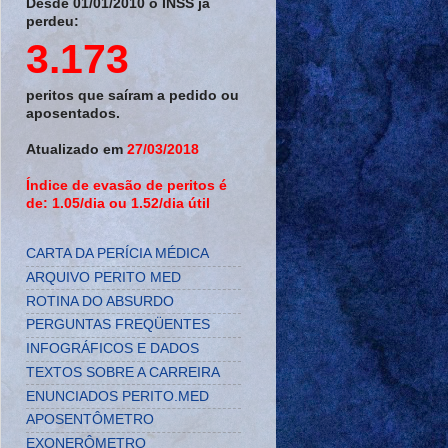
Desde 01/01/2010 o INSS já
perdeu:
3.173
peritos que saíram a pedido ou
aposentados.
Atualizado em
27/03/2018
Índice de evasão de peritos é
de: 1.05/dia ou 1.52/dia útil
CARTA DA PERÍCIA MÉDICA
ARQUIVO PERITO MED
ROTINA DO ABSURDO
PERGUNTAS FREQÜENTES
INFOGRÁFICOS E DADOS
TEXTOS SOBRE A CARREIRA
ENUNCIADOS PERITO.MED
APOSENTÔMETRO
EXONERÔMETRO