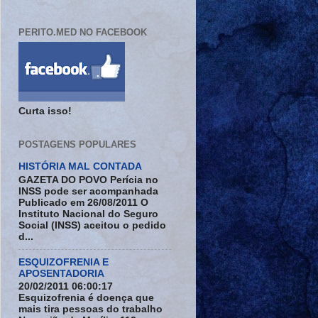
PERITO.MED NO FACEBOOK
Curta isso!
POSTAGENS POPULARES
HISTÓRIA MAL CONTADA
GAZETA DO POVO Perícia no
INSS pode ser acompanhada
Publicado em 26/08/2011 O
Instituto Nacional do Seguro
Social (INSS) aceitou o pedido
d...
ESQUIZOFRENIA E
APOSENTADORIA
20/02/2011 06:00:17
Esquizofrenia é doença que
mais tira pessoas do trabalho