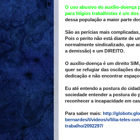
O uso abusivo do auxílio-doença 
para litígios trabalhistas é um do
dessa população a maior parte dos c
São as perícias mais complicadas, 
Pois o perito não está diante de u
normalmente sindicalizado, que a
a demissão) e um DIREITO.
O auxílio-doença é um direito SI
quer se refugiar das oscilações 
dedicação e não encontrar espaç
Eu até entendo a postura do cida
sociedade entender a postura do p
reconhecer a incapacidade em cas
Para saber mais:
http://globotv.g
bernardes/t/videos/v/lilia-teles-
trabalho/2092297/