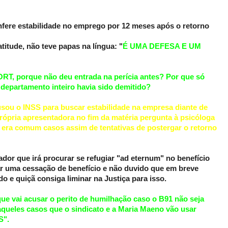
onfere estabilidade no emprego por 12 meses após o retorno
itude, não teve papas na língua: "
É UMA DEFESA E UM
ORT, porque não deu entrada na perícia antes? Por que só
departamento inteiro havia sido demitido?
ou o INSS para buscar estabilidade na empresa diante de
rópria apresentadora no fim da matéria pergunta à psicóloga
 era comum casos assim de tentativas de postergar o retorno
ador que irá procurar se refugiar "ad eternum" no benefício
tar uma cessação de benefício e não duvido que em breve
o e quiçã consiga liminar na Justiça para isso.
ue vai acusar o perito de humilhação caso o B91 não seja
ueles casos que o sindicato e a Maria Maeno vão usar
S".