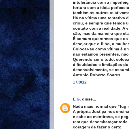
intolerância com a imperfeiç
tortura com a idéia perfecci
também os outros relativame
Há na vítima uma tentativa 
criou, e sempre que temos u
contato com a realidade. A 
são, mas da maneira que ela
É comum querermos que os o
desejar que o filho, a mulh
Colocar-se como vítima é um
não estamos presentes, não
Querendo ser o todo, coloc
dificuldades e limitações 
desenvolvimento, se assumi
Antonio Roberto Soares
17/8/12
E.G.
disse...
Nada mais normal que "fugir
A própria Justiça nos ensina
e cabe ao mentiroso, se peg
tem que desembaraçar toda a
coragem de fazer o certo.