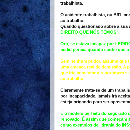
trabalhista.
O acidente trabalhista, ou B91, c
ao trabalho.
Quando questionado sobre a sua at
DIREITO QUE NÓS TEMOS".
Ora, se estava incapaz por LER/D
pediu perícia quando soube que o 
Sem nenhum pudor, assume que us
uma ameaça real de demissão. A p
que iria comentar a reportagem se
ao trabalho.
Claramente trata-se de um trabalh
por incapacidade, jamais irá acei
esteja brigando para ser aposentad
É o modelo perfeito do segurado q
renovado. É assim que começam aq
como exemplos de "tirania do INS