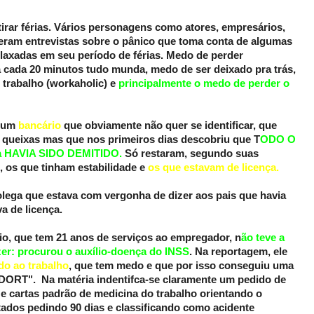
tirar férias. Vários personagens como atores, empresários,
eram entrevistas sobre o pânico que toma conta de algumas
laxadas em seu período de férias. Medo de perder
cada 20 minutos tudo munda, medo de ser deixado pra trás,
 trabalho (workaholic) e
principalmente o medo de perder o
a um
bancário
que obviamente não quer se identificar, que
 queixas mas que nos primeiros dias descobriu que T
ODO O
 HAVIA SIDO DEMITIDO.
Só restaram, segundo suas
, os que tinham estabilidade e
os que estavam de licença.
ega que estava com vergonha de dizer aos pais que havia
a de licença.
io, que tem 21 anos de serviços ao empregador, n
ão teve a
zer: procurou o auxílio-doença do INSS
. Na reportagem, ele
do ao trabalho
, que tem medo e que por isso conseguiu uma
R/DORT". Na matéria indentifca-se claramente um pedido de
 e cartas padrão de medicina do trabalho orientando o
ados pedindo 90 dias e classificando como acidente