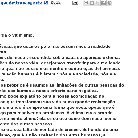
s
quinta-feira, agosto 16, 2012
rda o vitimismo.
 máscara que usamos para não assumirmos a realidade
nta.
cer, de mudar‚ escondida sob a capa da aparição externa.
ões da nossa vida: desejarmos transferir para a realidade
 a qual não possuímos nenhum controle, as deficiências
relação humana é bilateral: nós e a sociedade, nós e a
ca.
ós próprios é usarmos as limitações de outras pessoas do
ão aceitarmos a nossa própria parte negativa.
omo bode expiatório para a nossa acomodação no
ssoa que transformou sua vida numa grande reclamação.
r no mundo é sempre uma forma queixosa, opção que é
go para resolver os problemas. A vítima usa o próprio
 sentimento alheio; ela se coloca como dominada, como
mento das outras pessoas.
ima é a sua falta de vontade de crescer. Sofrendo de uma
smo, que é a não aceitação dos erros humanos, a