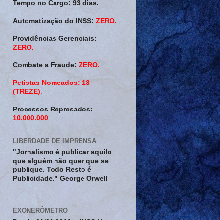
Tempo no Cargo:
93 dias.
Automatização do INSS:
ZERO.
Providências Gerenciais:
ZERO.
Combate a Fraude:
ZERO.
Petistas Nomeados:
13
(TREZE)
.
Processos Represados:
10.000.000
LIBERDADE DE IMPRENSA
"Jornalismo é publicar aquilo
que alguém não quer que se
publique. Todo Resto é
Publicidade." George Orwell
EXONERÔMETRO