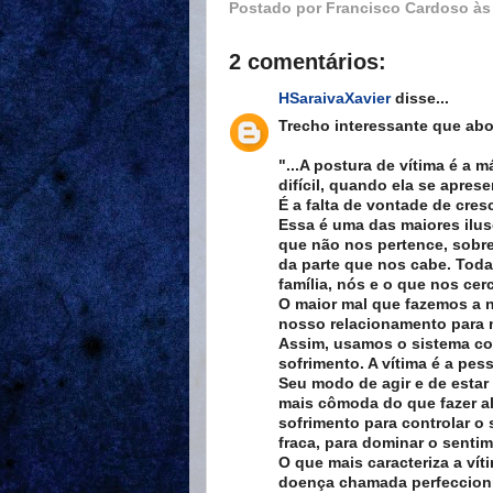
Postado por
Francisco Cardoso
à
2 comentários:
HSaraivaXavier
disse...
Trecho interessante que abo
"...A postura de vítima é a
difícil, quando ela se aprese
É a falta de vontade de cres
Essa é uma das maiores ilus
que não nos pertence, sobre
da parte que nos cabe. Toda 
família, nós e o que nos cer
O maior mal que fazemos a n
nosso relacionamento para n
Assim, usamos o sistema c
sofrimento. A vítima é a pe
Seu modo de agir e de esta
mais cômoda do que fazer al
sofrimento para controlar o
fraca, para dominar o senti
O que mais caracteriza a vít
doença chamada perfeccioni