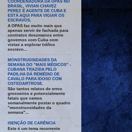
COORDENADORA DA OPAS NO
BRASIL, VIVIAN CHAVEZ
PEREZ É AGENTE DE CUBA E
ESTÁ AQUI PARA VIGIAR OS
ESCRAVOS.
A OPAS faz muito mais que
apenas servir de fachada para
contratos desumanos entre
governos com Cuba com
vistas a explorar tráfico
escravo...
MONSTRUOSIDADES DA
SEMANA DO "MAIS MÉDICOS" -
CUBANA TRAZIDA PELO
PADILHA DÁ REMÉDIO DE
CAVALO PARA IDOSO COM
OSTEOARTROSE.
São tantos relatos de erros
grosseiros e potencialmente
fatais que vamos
semanalmente postar o quadro
"monstruosidades da
semana"...
ISENÇÃO DE CARÊNCIA
Este é um tema recorrente