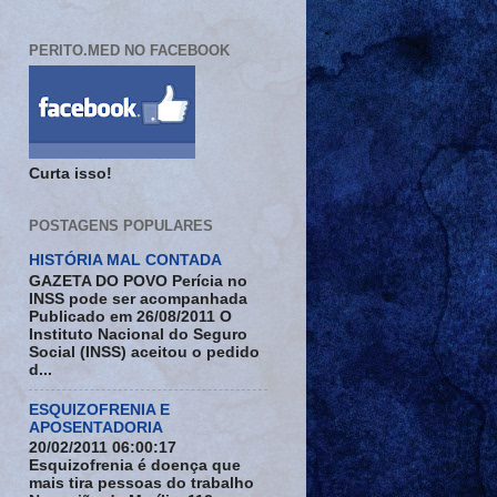
PERITO.MED NO FACEBOOK
Curta isso!
POSTAGENS POPULARES
HISTÓRIA MAL CONTADA
GAZETA DO POVO Perícia no
INSS pode ser acompanhada
Publicado em 26/08/2011 O
Instituto Nacional do Seguro
Social (INSS) aceitou o pedido
d...
ESQUIZOFRENIA E
APOSENTADORIA
20/02/2011 06:00:17
Esquizofrenia é doença que
mais tira pessoas do trabalho