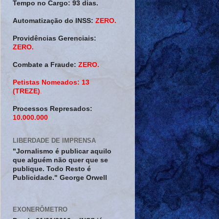
Tempo no Cargo:
93 dias.
Automatização do INSS:
ZERO.
Providências Gerenciais:
ZERO.
Combate a Fraude:
ZERO.
Petistas Nomeados:
13
(TREZE)
.
Processos Represados:
10.000.000
LIBERDADE DE IMPRENSA
"Jornalismo é publicar aquilo
que alguém não quer que se
publique. Todo Resto é
Publicidade." George Orwell
EXONERÔMETRO