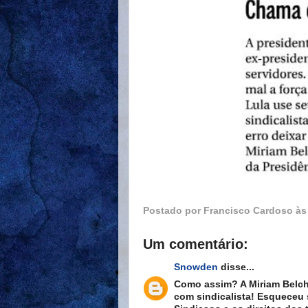
Postado por
Francisco Cardoso
à
Um comentário:
Snowden
disse...
Como assim? A Miriam Belch
com sindicalista! Esqueceu 