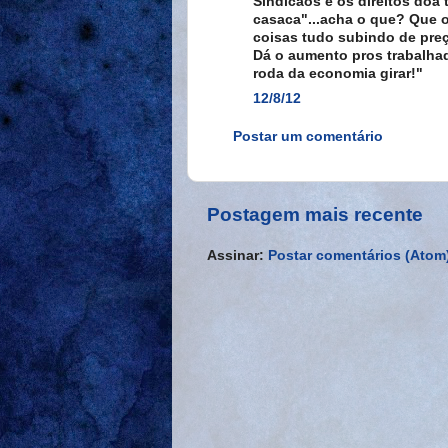
Sindicaos e os direitos doa
casaca"...acha o que? Que 
coisas tudo subindo de pre
Dá o aumento pros trabalhad
roda da economia girar!"
12/8/12
Postar um comentário
Postagem mais recente
Assinar:
Postar comentários (Atom