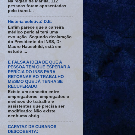
Na região de Marília, 112
pessoas foram aposentadas
pelo transt...
Histeria coletiva: D.E.
Enfim parece que a carreira
médico pericial terá uma
evolução. Segundo declaração
do Presidente do INSS, Dr
Mauro Hauschild, está em
estudo ...
É FALSA A IDÉIA DE QUE A
PESSOA TEM QUE ESPERAR A
PERÍCIA DO INSS PARA
RETORNAR AO TRABALHO
MESMO QUE JÁ TENHA SE
RECUPERADO.
Existe um conceito entre
empregadores, empregados e
médicos do trabalho e
assistentes que precisa ser
modificado: Não existe
nenhuma obrig...
CAPATAZ DE CUBANOS
DESCOBERTA: