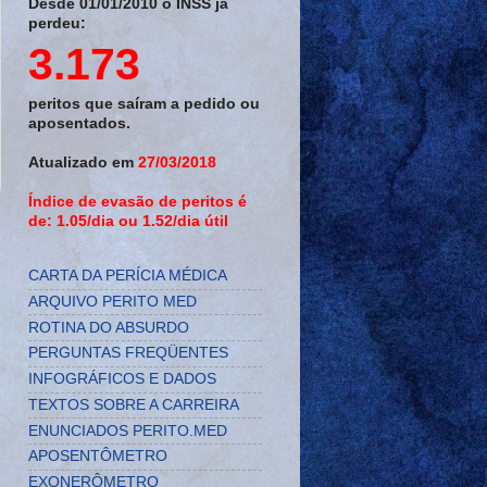
Desde 01/01/2010 o INSS já
perdeu:
3.173
peritos que saíram a pedido ou
aposentados.
Atualizado em
27/03/2018
Índice de evasão de peritos é
de: 1.05/dia ou 1.52/dia útil
CARTA DA PERÍCIA MÉDICA
ARQUIVO PERITO MED
ROTINA DO ABSURDO
PERGUNTAS FREQÜENTES
INFOGRÁFICOS E DADOS
TEXTOS SOBRE A CARREIRA
ENUNCIADOS PERITO.MED
APOSENTÔMETRO
EXONERÔMETRO