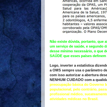
Não existe dúvida, portanto, que 
um serviço de saúde, e segundo
desse mínimo necessário, o que d
SAÚDE que esses países definem 
Logo, inverter a estatística dizen
a OMS sempre usa o parâmetro de 
com isso autorizar a abertura des
NENHUM CUIDADO com a qualidad
preocupação básica do Governo br
populacional, pelo contrário, pas
profissional médico, sucateamento
atividades médicas no Brasil.