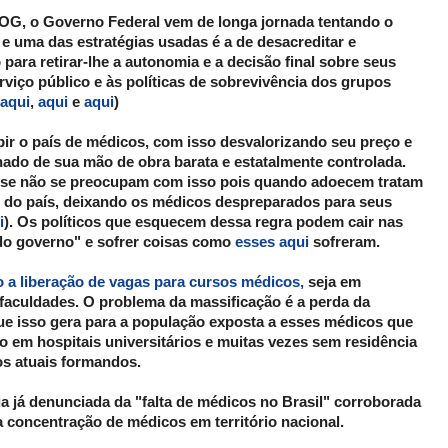
OG, o Governo Federal vem de longa jornada tentando o
 e uma das estratégias usadas é a de desacreditar e
 para retirar-lhe a autonomia e a decisão final sobre seus
erviço público e às políticas de sobrevivência dos grupos
aqui
,
aqui
e
aqui
)
upir o país de médicos, com isso desvalorizando seu preço e
inado de sua mão de obra barata e estatalmente controlada.
tese não se preocupam com isso pois quando adoecem tratam
s do país, deixando os médicos despreparados para seus
i
). Os políticos que esquecem dessa regra podem cair nas
do governo" e sofrer coisas como
esses aqui
sofreram.
 a liberação de vagas para cursos médicos,
seja em
 faculdades. O problema da massificação é a perda da
ue isso gera para a população exposta a esses médicos que
 em hospitais universitários e muitas vezes sem residência
os atuais formandos.
a já denunciada da "falta de médicos no Brasil" corroborada
 a concentração de médicos em território nacional.