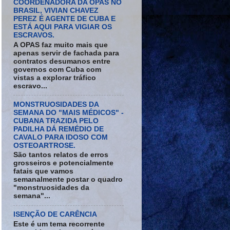
COORDENADORA DA OPAS NO
BRASIL, VIVIAN CHAVEZ
PEREZ É AGENTE DE CUBA E
ESTÁ AQUI PARA VIGIAR OS
ESCRAVOS.
A OPAS faz muito mais que
apenas servir de fachada para
contratos desumanos entre
governos com Cuba com
vistas a explorar tráfico
escravo...
MONSTRUOSIDADES DA
SEMANA DO "MAIS MÉDICOS" -
CUBANA TRAZIDA PELO
PADILHA DÁ REMÉDIO DE
CAVALO PARA IDOSO COM
OSTEOARTROSE.
São tantos relatos de erros
grosseiros e potencialmente
fatais que vamos
semanalmente postar o quadro
"monstruosidades da
semana"...
ISENÇÃO DE CARÊNCIA
Este é um tema recorrente