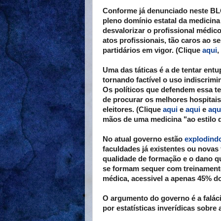
Conforme já denunciado neste BL
pleno domínio estatal da medicina
desvalorizar o profissional médico
atos profissionais, tão caros ao s
partidários em vigor. (Clique
aqui
,
Uma das táticas é a de tentar ent
tornando factível o uso indiscrim
Os políticos que defendem essa 
de procurar os melhores hospitai
eleitores. (Clique
aqui
e
aqui
e
aqu
mãos de uma medicina "ao estilo 
No atual governo estão
explodindo
faculdades já existentes ou novas
qualidade de formação e o dano q
se formam sequer com treinamento
médica, acessivel a apenas 45% d
O argumento do governo é a faláci
por estatísticas inverídicas sobre