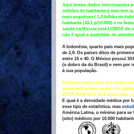
Aqui temos dados interessantes p
milhões de habitantes) mas tem q
mais populoso ( 1,2 bilhão de ha
habitante (43,1 p/10.000) e na Índi
saúde na Rússia está LONGE de ser
não é igual a qualidade de atend
A Indonésia, quarto país mais po
de 2,9. Os países ditos de prime
entre 15 e 40. O México possui 30
(o dobro da do Brasil) e nem por 
à sua população.
Portanto resta claro que se por u
associado à mau serviço de saúd
ESTÁ POR SUA VEZ associado nece
E qual é a densidade médica por 
esse tipo de estatística, mas
estu
América Latina, o mínimo para se 
(oito) médicos por 10.000 habitan