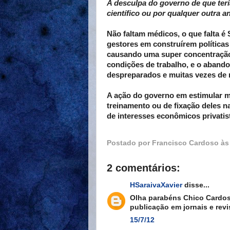
A desculpa do governo de que ter
científico ou por qualquer outra aná
Não faltam médicos, o que falta
gestores em construírem política
causando uma super concentração
condições de trabalho, e o abando
despreparados e muitas vezes de m
A ação do governo em estimular 
treinamento ou de fixação deles n
de interesses econômicos privatis
Postado por
Francisco Cardoso
à
2 comentários:
HSaraivaXavier
disse...
Olha parabéns Chico Cardos
publicação em jornais e revi
15/7/12