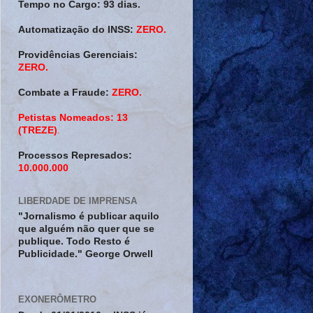
Tempo no Cargo:
93 dias.
Automatização do INSS:
ZERO.
Providências Gerenciais:
ZERO.
Combate a Fraude:
ZERO.
Petistas Nomeados:
13
(TREZE)
.
Processos Represados:
10.000.000
LIBERDADE DE IMPRENSA
"Jornalismo é publicar aquilo
que alguém não quer que se
publique. Todo Resto é
Publicidade." George Orwell
EXONERÔMETRO