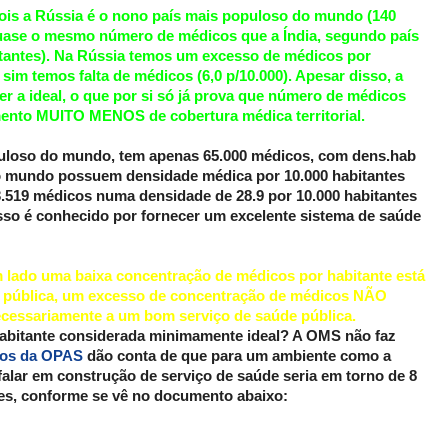
ois a Rússia é o nono país mais populoso do mundo (140
uase o mesmo número de médicos que a Índia, segundo país
bitantes). Na Rússia temos um excesso de médicos por
a sim temos falta de médicos (6,0 p/10.000). Apesar disso, a
 a ideal, o que por si só já prova que número de médicos
imento MUITO MENOS de cobertura médica territorial.
puloso do mundo, tem apenas 65.000 médicos, com dens.hab
iro mundo possuem densidade médica por 10.000 habitantes
3.519 médicos numa densidade de 28.9 por 10.000 habitantes
isso é conhecido por fornecer um excelente sistema de saúde
m lado uma baixa concentração de médicos por habitante está
e pública, um excesso de concentração de médicos NÃO
ssariamente a um bom serviço de saúde pública.
habitante considerada minimamente ideal? A OMS não faz
dos da OPAS
dão conta de que para um ambiente como a
falar em construção de serviço de saúde seria em torno de 8
tes, conforme se vê no documento abaixo: