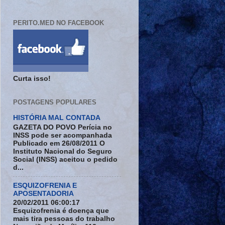
PERITO.MED NO FACEBOOK
Curta isso!
POSTAGENS POPULARES
HISTÓRIA MAL CONTADA
GAZETA DO POVO Perícia no
INSS pode ser acompanhada
Publicado em 26/08/2011 O
Instituto Nacional do Seguro
Social (INSS) aceitou o pedido
d...
ESQUIZOFRENIA E
APOSENTADORIA
20/02/2011 06:00:17
Esquizofrenia é doença que
mais tira pessoas do trabalho