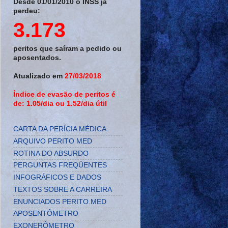
Desde 01/01/2010 o INSS já
perdeu:
3.173
peritos que saíram a pedido ou
aposentados.
Atualizado em
27/03/2018
Índice de evasão de peritos é
de: 1.05/dia ou 1.52/dia útil
CARTA DA PERÍCIA MÉDICA
ARQUIVO PERITO MED
ROTINA DO ABSURDO
PERGUNTAS FREQÜENTES
INFOGRÁFICOS E DADOS
TEXTOS SOBRE A CARREIRA
ENUNCIADOS PERITO.MED
APOSENTÔMETRO
EXONERÔMETRO