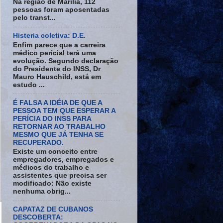
Na região de Marília, 112
pessoas foram aposentadas
pelo transt...
Histeria coletiva: D.E.
Enfim parece que a carreira
médico pericial terá uma
evolução. Segundo declaração
do Presidente do INSS, Dr
Mauro Hauschild, está em
estudo ...
É FALSA A IDÉIA DE QUE A
PESSOA TEM QUE ESPERAR A
PERÍCIA DO INSS PARA
RETORNAR AO TRABALHO
MESMO QUE JÁ TENHA SE
RECUPERADO.
Existe um conceito entre
empregadores, empregados e
médicos do trabalho e
assistentes que precisa ser
modificado: Não existe
nenhuma obrig...
CAPATAZ DE CUBANOS
DESCOBERTA: