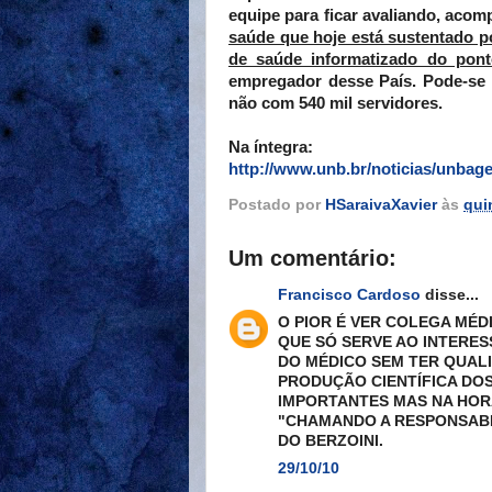
equipe para ficar avaliando, aco
saúde que hoje está sustentado p
de saúde informatizado do pon
empregador desse País. Pode-se 
não com 540 mil servidores.
Na íntegra:
http://www.unb.br/noticias/unba
Postado por
HSaraivaXavier
às
qui
Um comentário:
Francisco Cardoso
disse...
O PIOR É VER COLEGA MÉ
QUE SÓ SERVE AO INTERE
DO MÉDICO SEM TER QUALI
PRODUÇÃO CIENTÍFICA DO
IMPORTANTES MAS NA HOR
"CHAMANDO A RESPONSABIL
DO BERZOINI.
29/10/10