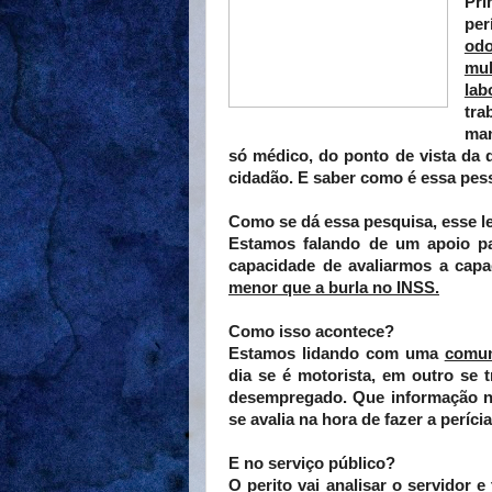
Pri
per
od
mul
lab
tr
man
só médico, do ponto de vista da 
cidadão. E saber como é essa pess
Como se dá essa pesquisa, esse 
Estamos falando de um apoio pa
capacidade de avaliarmos a capac
menor que a burla no INSS.
Como isso acontece?
Estamos lidando com uma
comun
dia se é motorista, em outro se t
desempregado. Que informação n
se avalia na hora de fazer a períci
E no serviço público?
O perito vai analisar o servidor 