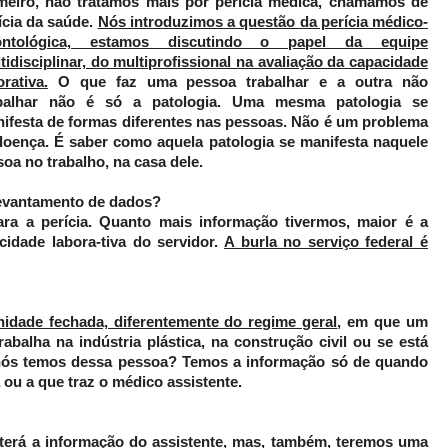
meiro, não tratamos mais por perícia médica, chamamos de
ícia da saúde.
Nós introduzimos a questão da perícia médico-
ontológica, estamos discutindo o papel da equipe
tidisciplinar, do multiprofissional na avaliação da capacidade
orativa
.
O que faz uma pessoa trabalhar e a outra não
abalhar não é só a patologia. Uma mesma patologia se
ifesta de formas diferentes nas pessoas. Não é um problema
doença. É saber como aquela patologia se manifesta naquele
oa no trabalho, na casa dele.
levantamento de dados?
ra a perícia. Quanto mais informação tivermos, maior é a
idade labora-tiva do servidor.
A burla no serviço federal é
idade fechada, diferentemente do regime geral
,
em que um
rabalha na indústria plástica, na construção civil ou se está
ós temos dessa pessoa? Temos a informação só de quando
a ou a que traz o médico assistente.
e terá a informação do assistente, mas, também, teremos uma